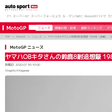
コ
ン
テ
ン
F1
スーパーGT
スーパーフォーミュラ
ル・マン/WEC
MotoGP/バイク
ラ
ツ
へ
MotoGP
ニュース
開催日程・結果
最新ランキング
ド
ス
キ
TOP
MotoGP
ニュース
ヤマハOBキタさんの鈴鹿8耐追想録 1984年（後編）
ッ
プ
MotoGP ニュース
ヤマハOBキタさんの鈴鹿8耐追想録 1
投稿日:
2020.07.30 10:00
Shigeto Kitagawa