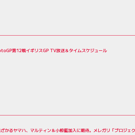
MotoGP第12戦イギリスGP TV放送＆タイムスケジュール
遠ざかるヤマハ、マルティン＆小椋藍加入に期待。メレガリ「プロジェ