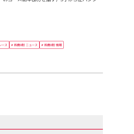
レース
鈴鹿8耐 ニュース
鈴鹿8耐 情報