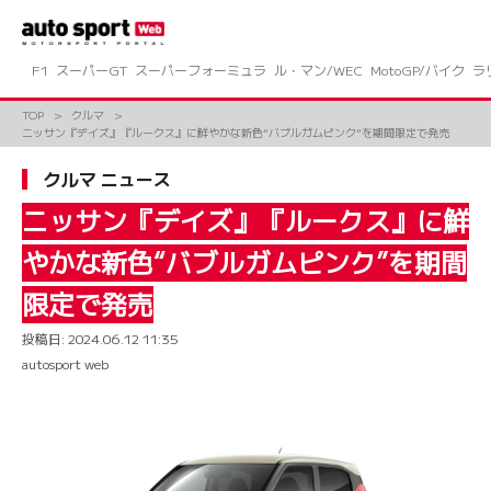
コ
ン
テ
ン
F1
スーパーGT
スーパーフォーミュラ
ル・マン/WEC
MotoGP/バイク
ラ
ツ
へ
TOP
クルマ
ス
ニッサン『デイズ』『ルークス』に鮮やかな新色“バブルガムピンク”を期間限定で発売
キ
ッ
クルマ ニュース
プ
ニッサン『デイズ』『ルークス』に鮮
やかな新色“バブルガムピンク”を期間
限定で発売
投稿日:
2024.06.12 11:35
autosport web