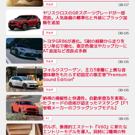
08-07
クルマ
ヤリスクロスのGRスポーツグレードが一部
改良。人気装備の標準化と外装にブラック加
飾を追加
08-06
クルマ
トヨタGR86が進化。S耐の経験から走りを
ミリ単位で強化、限定色復活やカップカーに
AT追加など改良点多数
08-06
クルマ
フォルクスワーゲン、主力3車種に上質な音
響体験をもたらす初設定の限定車“Premium
Sound Edition”
08-06
クルマ
納得の操縦性と快適性。自動車普及を実現し
たフォードの技術が詰まったマスタング【F1
参戦メーカーのフラッグシップモデル】
08-05
F1
ボルボ、象徴的エステート『V60』に新たな
エントリーモデルを導入。同時に2種類の特