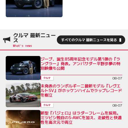
クルマ 最新ニュー
ス
すべてのクルマ 最新ニュースを見る
ジープ、誕生85周年記念モデル第1弾の『ラ
ングラー』発表。アンバサダー平野歩夢の特
別映像も公開
08-07
クルマ
未発表のランボルギーニ最新モデル『レヴエ
ルトSV』がホッケンハイムでラップレコード
を樹立
08-07
クルマ
新型『パジェロ』はラダーフレームを採用。
ミツビシ独自のS-AWCを加え、走破性と快適
性を高次元で両立