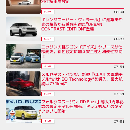
別仕様車も設定
08-04
クルマ
『レンジローバー・ヴェラール』に建築美や
光の陰影から着想を得た“URBAN
CONTRAST EDITION”登場
08-03
クルマ
ニッサンの軽ワゴン『デイズ』シリーズが仕
様変更。新色設定に加え安全性と利便性が向
上
07-31
クルマ
メルセデス・ベンツ、新型『CLA』の電動モ
デル“with EQ Technology”を導入。最大航
続は771kmに
07-31
クルマ
フォルクスワーゲン『ID.Buzz』導入1周年記
念の限定モデルを発売。ドラえもんとのタイ
アップも開始
07-31
クルマ