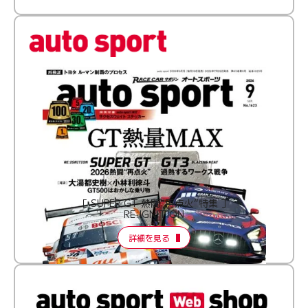
［ SUPER GT 熱闘“再点火”特集 ］
RE:IGNITION
詳細を見る