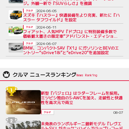
ジ。外観一新で『SUVらしさ』を強調
2024-06-05
クルマ
スズキ『ハスラー』快適装備をより充実、新たに『ハ
スラー タフワイルド』を設定
2024-06-11
クルマ
フィアット、人気MPV『ドブロ』に特別装備多数で
価格据え置きの限定車“アドバンスト・エディショ
ン”を導入
2024-06-07
クルマ
BMW、コンパクトSAV『X1』にガソリンとBEVのエ
ントリー“sDrive18i”と“eDrive20”を追加設定
クルマ ニュースランキング
新型『パジェロ』はラダーフレームを採用。
ミツビシ独自のS-AWCを加え、走破性と快適
性を高次元で両立
08-07
クルマ
未発表のランボルギーニ最新モデル『レヴエ
ルトSV』がホッケンハイムでラップレコード