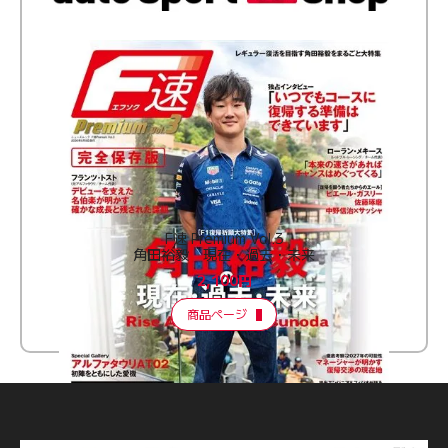
F速 Premium Vol.3
角田裕毅 現在・過去・未来
2,100円
商品ページ