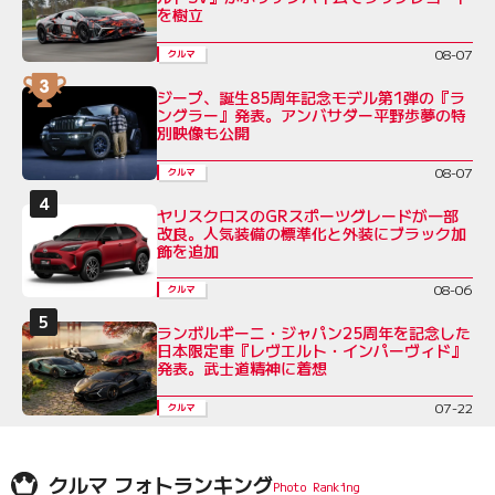
を樹立
08-07
クルマ
ジープ、誕生85周年記念モデル第1弾の『ラ
ングラー』発表。アンバサダー平野歩夢の特
別映像も公開
08-07
クルマ
ヤリスクロスのGRスポーツグレードが一部
改良。人気装備の標準化と外装にブラック加
飾を追加
08-06
クルマ
ランボルギーニ・ジャパン25周年を記念した
日本限定車『レヴエルト・インパーヴィド』
発表。武士道精神に着想
07-22
クルマ
クルマ フォトランキング