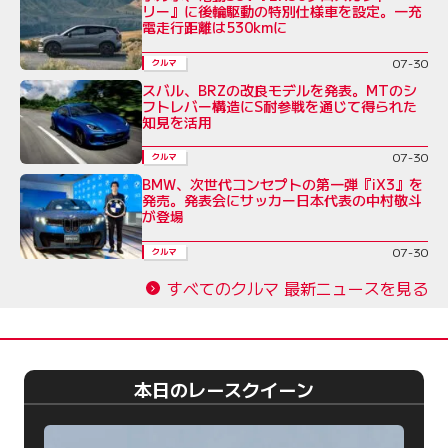
リー』に後輪駆動の特別仕様車を設定。一充
電走行距離は530kmに
07-30
クルマ
スバル、BRZの改良モデルを発表。MTのシ
フトレバー構造にS耐参戦を通じて得られた
知見を活用
07-30
クルマ
BMW、次世代コンセプトの第一弾『iX3』を
発売。発表会にサッカー日本代表の中村敬斗
が登場
07-30
クルマ
すべてのクルマ 最新ニュースを見る
本日のレースクイーン