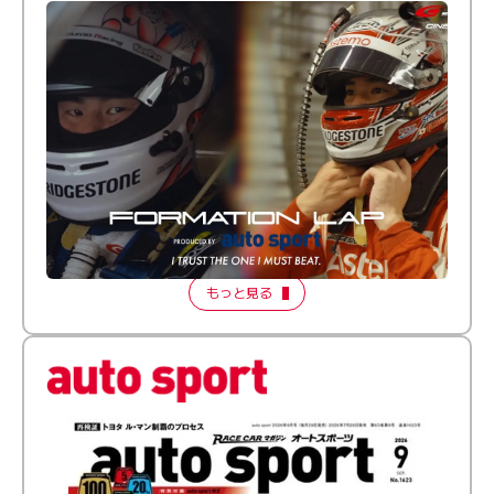
倒す相手を、信じてる。小林利徠斗 × 野村勇斗
【FORMATION LAP Produced by auto sport】
2026 Episode 2
もっと見る