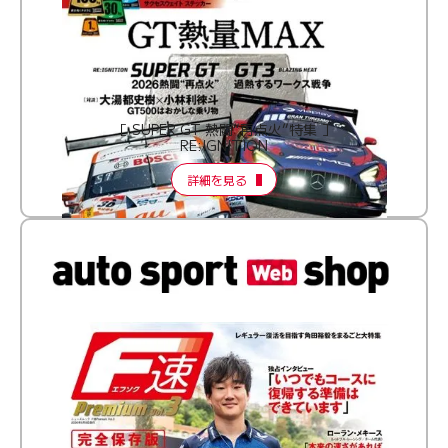
［ SUPER GT 熱闘“再点火”特集 ］
RE:IGNITION
詳細を見る