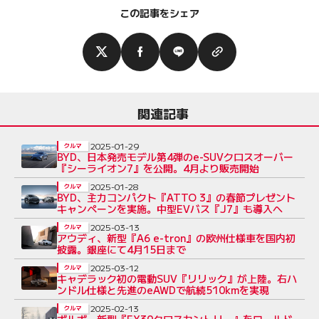
この記事をシェア
関連記事
2025-01-29
クルマ
BYD、日本発売モデル第4弾のe-SUVクロスオーバー
『シーライオン7』を公開。4月より販売開始
2025-01-28
クルマ
BYD、主力コンパクト『ATTO 3』の春節プレゼント
キャンペーンを実施。中型EVバス『J7』も導入へ
2025-03-13
クルマ
アウディ、新型『A6 e-tron』の欧州仕様車を国内初
披露。銀座にて4月15日まで
2025-03-12
クルマ
キャデラック初の電動SUV『リリック』が上陸。右ハ
ンドル仕様と先進のeAWDで航続510kmを実現
2025-02-13
クルマ
ボルボ、新型『EX30クロスカントリー』をワールド