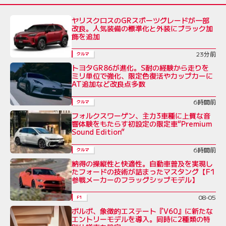
ヤリスクロスのGRスポーツグレードが一部
改良。人気装備の標準化と外装にブラック加
飾を追加
23分前
クルマ
トヨタGR86が進化。S耐の経験から走りを
ミリ単位で強化、限定色復活やカップカーに
AT追加など改良点多数
6時間前
クルマ
フォルクスワーゲン、主力3車種に上質な音
響体験をもたらす初設定の限定車“Premium
Sound Edition”
6時間前
クルマ
納得の操縦性と快適性。自動車普及を実現し
たフォードの技術が詰まったマスタング【F1
参戦メーカーのフラッグシップモデル】
08-05
F1
ボルボ、象徴的エステート『V60』に新たな
エントリーモデルを導入。同時に2種類の特