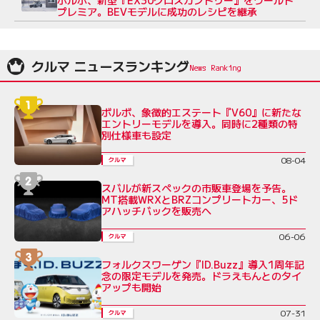
プレミア。BEVモデルに成功のレシピを継承
クルマ ニュースランキング
ボルボ、象徴的エステート『V60』に新たな
エントリーモデルを導入。同時に2種類の特
別仕様車も設定
08-04
クルマ
スバルが新スペックの市販車登場を予告。
MT搭載WRXとBRZコンプリートカー、5ド
アハッチバックを販売へ
06-06
クルマ
フォルクスワーゲン『ID.Buzz』導入1周年記
念の限定モデルを発売。ドラえもんとのタイ
アップも開始
07-31
クルマ