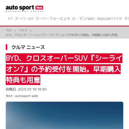
コ
ン
テ
ン
F1
スーパーGT
スーパーフォーミュラ
ル・マン/WEC
MotoGP/バイク
ラ
ツ
へ
TOP
クルマ
ス
BYD、クロスオーバーSUV『シーライオン7』の予約受付を開始。早期購入特典も用意
キ
ッ
クルマ ニュース
プ
BYD、クロスオーバーSUV『シーライ
オン7』の予約受付を開始。早期購入
特典も用意
投稿日:
2025.03.18 18:30
Text : autosport web