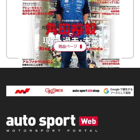
F速 Premium Vol.3
角田裕毅 現在・過去・未来
2,100円
商品ページ