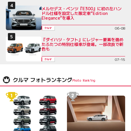
メルセデス・ベンツ『E300』に初の左ハン
ドル仕様を設定した限定車“Edition
Elegance”を導入
06-08
クルマ
『ダイハツ・タフト』にレジャー要素を強め
たふたつの特別仕様車が登場。一部改良で新
色も
07-15
クルマ
クルマ フォトランキング