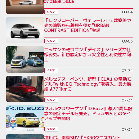
別仕様車も設定
08-04
クルマ
『レンジローバー・ヴェラール』に建築美や
光の陰影から着想を得た“URBAN
CONTRAST EDITION”登場
08-03
クルマ
ニッサンの軽ワゴン『デイズ』シリーズが仕
様変更。新色設定に加え安全性と利便性が向
上
07-31
クルマ
メルセデス・ベンツ、新型『CLA』の電動モ
デル“with EQ Technology”を導入。最大航
続は771kmに
07-31
クルマ
フォルクスワーゲン『ID.Buzz』導入1周年記
念の限定モデルを発売。ドラえもんとのタイ
アップも開始
07-31
クルマ
ボルボ、電動SUV『EX30クロスカント