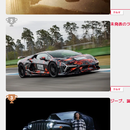
クルマ
未発表の
クルマ
ジープ、