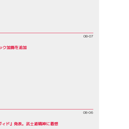
08-07
ック加飾を追加
08-06
ヴィド』発表。武士道精神に着想