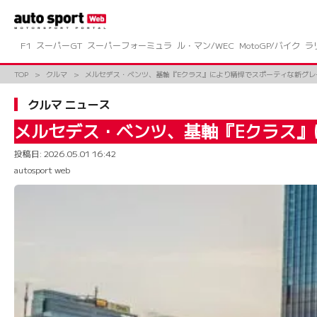
コ
ン
テ
ン
F1
スーパーGT
スーパーフォーミュラ
ル・マン/WEC
MotoGP/バイク
ラ
ツ
へ
TOP
クルマ
メルセデス・ベンツ、基軸『Eクラス』により精悍でスポーティな新グレ
ス
キ
クルマ ニュース
ッ
プ
メルセデス・ベンツ、基軸『Eクラス』
投稿日:
2026.05.01 16:42
autosport web