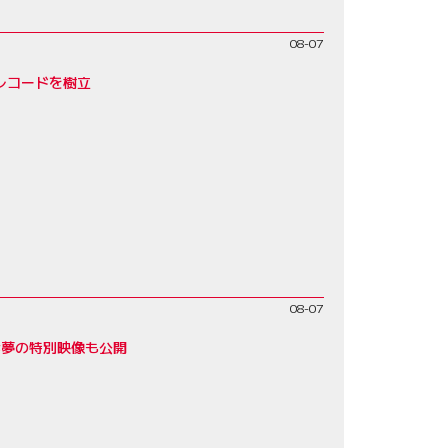
08-07
レコードを樹立
08-07
歩夢の特別映像も公開