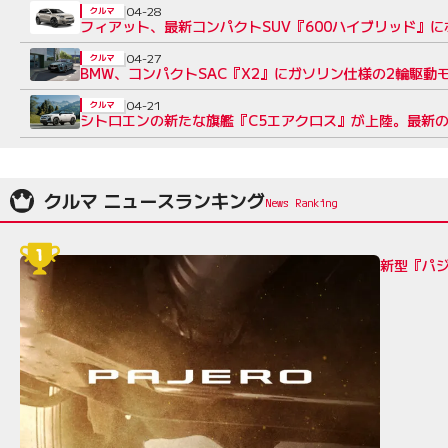
04-28
クルマ
フィアット、最新コンパクトSUV『600ハイブリッド』
04-27
クルマ
BMW、コンパクトSAC『X2』にガソリン仕様の2輪駆動モ
04-21
クルマ
シトロエンの新たな旗艦『C5エアクロス』が上陸。最新の
クルマ ニュースランキング
新型『パジ