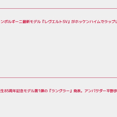
ランボルギーニ最新モデル『レヴエルトSV』がホッケンハイムでラップ
誕生85周年記念モデル第1弾の『ラングラー』発表。アンバサダー平野