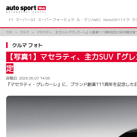
コ
ン
テ
ン
F1
スーパーGT
スーパーフォーミュラ
ル・マン/WEC
MotoGP/バイク
ラ
ツ
へ
TOP
クルマ
マセラティ、主力SUV『グレカーレ』に創業111周年記念の日本限定車
ス
キ
クルマ フォト
ッ
プ
【写真1】マセラティ、主力SUV『グレ
定
投稿日:
2026.05.07 14:05
『マセラティ・グレカーレ』に、ブランド創業111周年を記念した