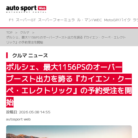
コ
ン
テ
ン
F1
スーパーGT
スーパーフォーミュラ
ル・マン/WEC
MotoGP/バイク
ラ
ツ
へ
TOP
クルマ
ス
ポルシェ、最大1156PSのオーバーブースト出力を誇る『カイエン・クーペ・エレクト
キ
リック』の予約受注を開始
ッ
プ
クルマ ニュース
ポルシェ、最大1156PSのオーバー
ブースト出力を誇る『カイエン・クー
ペ・エレクトリック』の予約受注を開
始
投稿日:
2026.05.08 14:55
autosport web