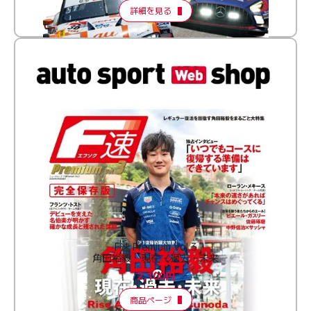
詳細を見る
F速 Premium Vol.3
角田裕毅 現在・過去・未来
2,100円
商品ページ