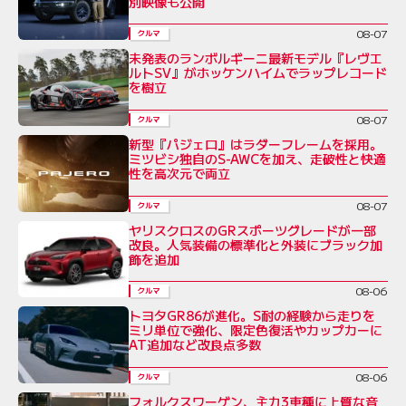
別映像も公開
08-07
クルマ
未発表のランボルギーニ最新モデル『レヴエ
ルトSV』がホッケンハイムでラップレコード
を樹立
08-07
クルマ
新型『パジェロ』はラダーフレームを採用。
ミツビシ独自のS-AWCを加え、走破性と快適
性を高次元で両立
08-07
クルマ
ヤリスクロスのGRスポーツグレードが一部
改良。人気装備の標準化と外装にブラック加
飾を追加
08-06
クルマ
トヨタGR86が進化。S耐の経験から走りを
ミリ単位で強化、限定色復活やカップカーに
AT追加など改良点多数
08-06
クルマ
フォルクスワーゲン、主力3車種に上質な音