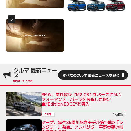
クルマ 最新ニュー
ス
すべてのクルマ 最新ニュースを見る
BMW、高性能版『M2 CS』をベースにMパ
フォーマンス・パーツを装備した限定
車“Edition EDGE”を導入
1時間前
クルマ
ジープ、誕生85周年記念モデル第1弾の『ラ
ングラー』発表。アンバサダー平野歩夢の特