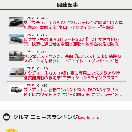
関連記事
05-07
クルマ
マセラティ、主力SUV『グレカーレ』に創業111周年
記念の日本限定車“ネロ・インフィニート”を設定
05-07
クルマ
レクサス初のBEV3列シートSUV『TZ』が世界初公
開。快適に過ごせる空間と運動性能を高次元で融合
05-01
クルマ
メルセデス・ベンツ、基軸『Eクラス』により精悍で
スポーティな新グレード“ナイト・エディション”を追
加
04-30
クルマ
アウディ、主力の『A3』系に専用エクステリアや特
別装備満載の限定車“エディションSラインプラス”を
設定
04-28
クルマ
フィアット、最新コンパクトSUV『600ハイブリッ
ド』にホワイトアクセントの限定車“カフェラテ”を設
定
クルマ ニュースランキング