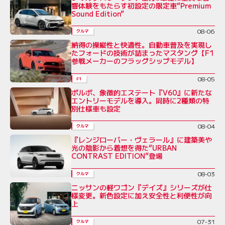
響体験をもたらす初設定の限定車“Premium
Sound Edition”
08-06
クルマ
納得の操縦性と快適性。自動車普及を実現し
たフォードの技術が詰まったマスタング【F1
参戦メーカーのフラッグシップモデル】
08-05
F1
ボルボ、象徴的エステート『V60』に新たな
エントリーモデルを導入。同時に2種類の特
別仕様車も設定
08-04
クルマ
『レンジローバー・ヴェラール』に建築美や
光の陰影から着想を得た“URBAN
CONTRAST EDITION”登場
08-03
クルマ
ニッサンの軽ワゴン『デイズ』シリーズが仕
様変更。新色設定に加え安全性と利便性が向
上
07-31
クルマ