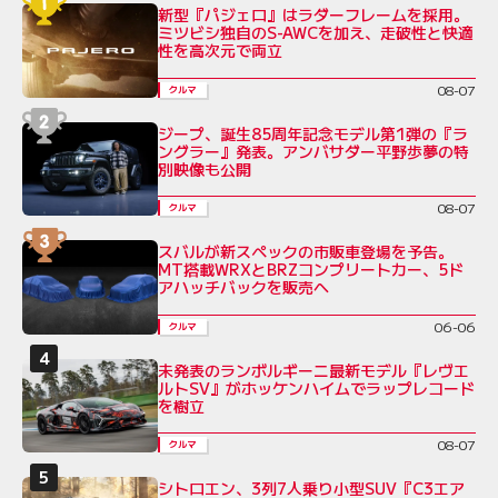
新型『パジェロ』はラダーフレームを採用。
ミツビシ独自のS-AWCを加え、走破性と快適
性を高次元で両立
08-07
クルマ
ジープ、誕生85周年記念モデル第1弾の『ラ
ングラー』発表。アンバサダー平野歩夢の特
別映像も公開
08-07
クルマ
スバルが新スペックの市販車登場を予告。
MT搭載WRXとBRZコンプリートカー、5ド
アハッチバックを販売へ
06-06
クルマ
未発表のランボルギーニ最新モデル『レヴエ
ルトSV』がホッケンハイムでラップレコード
を樹立
08-07
クルマ
シトロエン、3列7人乗り小型SUV『C3エア