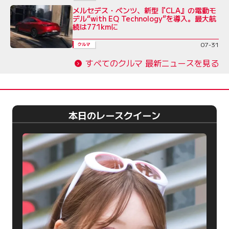
メルセデス・ベンツ、新型『CLA』の電動モ
デル“with EQ Technology”を導入。最大航
続は771kmに
07-31
クルマ
すべてのクルマ 最新ニュースを見る
本日のレースクイーン