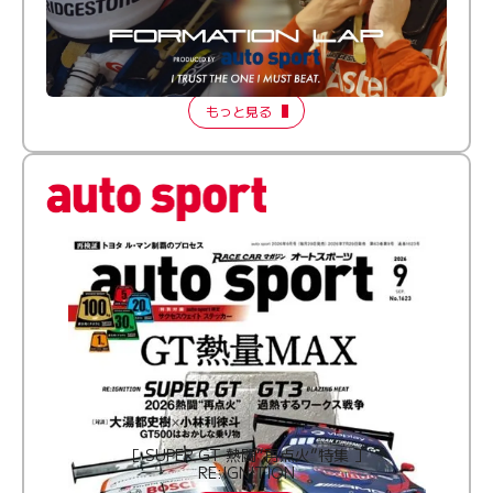
倒す相手を、信じてる。小林利徠斗 × 野村勇斗
【FORMATION LAP Produced by auto sport】
2026 Episode 2
もっと見る
［ SUPER GT 熱闘“再点火”特集 ］
RE:IGNITION