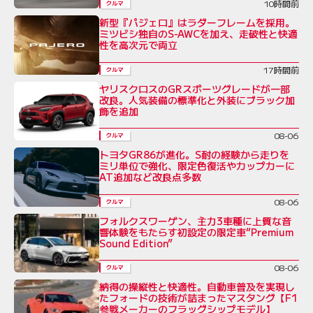
10時間前
クルマ
新型『パジェロ』はラダーフレームを採用。
ミツビシ独自のS-AWCを加え、走破性と快適
性を高次元で両立
17時間前
クルマ
ヤリスクロスのGRスポーツグレードが一部
改良。人気装備の標準化と外装にブラック加
飾を追加
08-06
クルマ
トヨタGR86が進化。S耐の経験から走りを
ミリ単位で強化、限定色復活やカップカーに
AT追加など改良点多数
08-06
クルマ
フォルクスワーゲン、主力3車種に上質な音
響体験をもたらす初設定の限定車“Premium
Sound Edition”
08-06
クルマ
納得の操縦性と快適性。自動車普及を実現し
たフォードの技術が詰まったマスタング【F1
参戦メーカーのフラッグシップモデル】