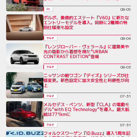
08-05
F1
ボルボ、象徴的エステート『V60』に新たな
エントリーモデルを導入。同時に2種類の特
別仕様車も設定
08-04
クルマ
『レンジローバー・ヴェラール』に建築美や
光の陰影から着想を得た“URBAN
CONTRAST EDITION”登場
08-03
クルマ
ニッサンの軽ワゴン『デイズ』シリーズが仕
様変更。新色設定に加え安全性と利便性が向
上
07-31
クルマ
メルセデス・ベンツ、新型『CLA』の電動モ
デル“with EQ Technology”を導入。最大航
続は771kmに
07-31
クルマ
フォルクスワーゲン『ID.Buzz』導入1周年記