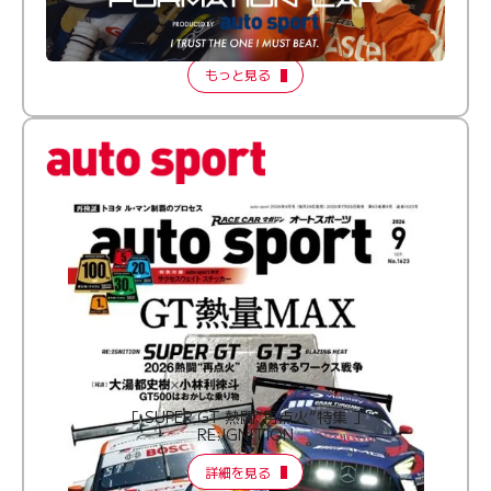
倒す相手を、信じてる。小林利徠斗 × 野村勇斗
【FORMATION LAP Produced by auto sport】
2026 Episode 2
もっと見る
［ SUPER GT 熱闘“再点火”特集 ］
RE:IGNITION
詳細を見る