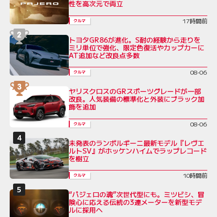
性を高次元で両立
17時間前
クルマ
トヨタGR86が進化。S耐の経験から走りを
ミリ単位で強化、限定色復活やカップカーに
AT追加など改良点多数
08-06
クルマ
ヤリスクロスのGRスポーツグレードが一部
改良。人気装備の標準化と外装にブラック加
飾を追加
08-06
クルマ
未発表のランボルギーニ最新モデル『レヴエ
ルトSV』がホッケンハイムでラップレコード
を樹立
10時間前
クルマ
“パジェロの魂”次世代型にも。ミツビシ、冒
険心に応える伝統の3連メーターを新型モデ
ルに採用へ