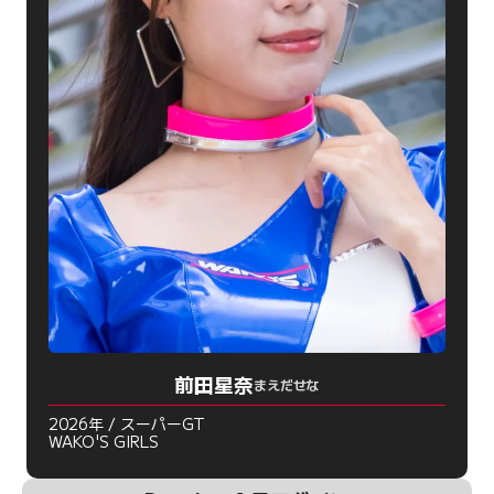
前田星奈
まえだせな
2026年 / スーパーGT
WAKO'S GIRLS