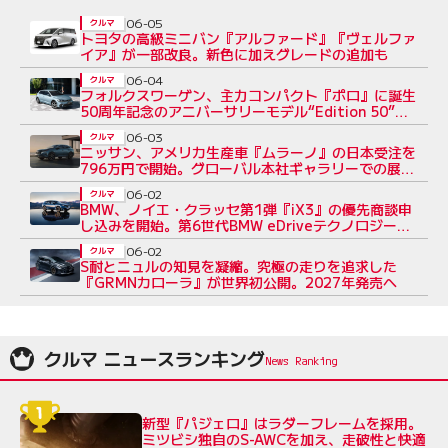
06-05
クルマ
トヨタの高級ミニバン『アルファード』『ヴェルファ
イア』が一部改良。新色に加えグレードの追加も
06-04
クルマ
フォルクスワーゲン、主力コンパクト『ポロ』に誕生
50周年記念のアニバーサリーモデル“Edition 50”を
導入
06-03
クルマ
ニッサン、アメリカ生産車『ムラーノ』の日本受注を
796万円で開始。グローバル本社ギャラリーでの展示
も
06-02
クルマ
BMW、ノイエ・クラッセ第1弾『iX3』の優先商談申
し込みを開始。第6世代BMW eDriveテクノロジー搭
載
06-02
クルマ
S耐とニュルの知見を凝縮。究極の走りを追求した
『GRMNカローラ』が世界初公開。2027年発売へ
クルマ ニュースランキング
新型『パジェロ』はラダーフレームを採用。
ミツビシ独自のS-AWCを加え、走破性と快適