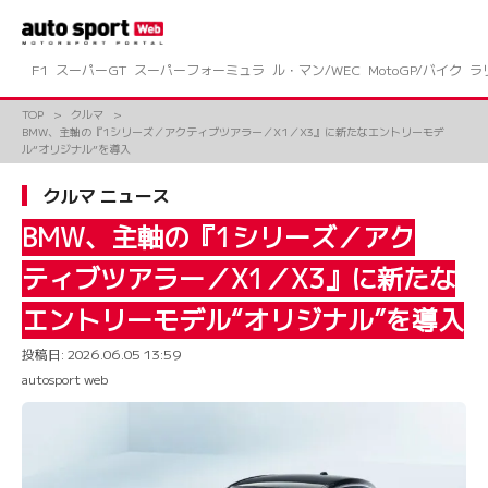
コ
ン
テ
ン
F1
スーパーGT
スーパーフォーミュラ
ル・マン/WEC
MotoGP/バイク
ラ
ツ
へ
TOP
クルマ
ス
BMW、主軸の『1シリーズ／アクティブツアラー／X1／X3』に新たなエントリーモデ
キ
ル“オリジナル”を導入
ッ
プ
クルマ ニュース
BMW、主軸の『1シリーズ／アク
ティブツアラー／X1／X3』に新たな
エントリーモデル“オリジナル”を導入
投稿日:
2026.06.05 13:59
autosport web