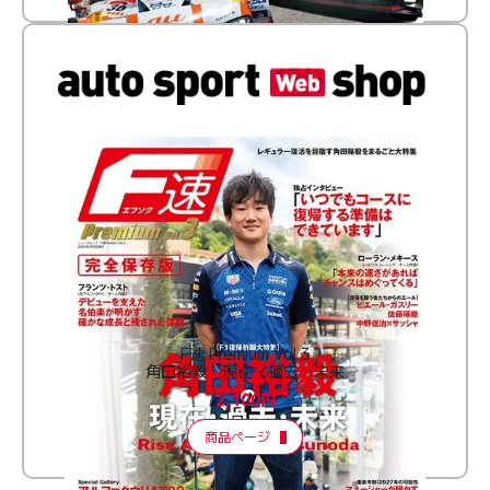
F速 Premium Vol.3
角田裕毅 現在・過去・未来
2,100円
商品ページ