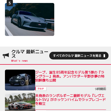
クルマ 最新ニュー
ス
すべてのクルマ 最新ニュースを見る
ジープ、誕生85周年記念モデル第1弾の『ラ
ングラー』発表。アンバサダー平野歩夢の特
別映像も公開
9時間前
クルマ
未発表のランボルギーニ最新モデル『レヴエ
ルトSV』がホッケンハイムでラップレコード
を樹立