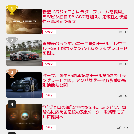
新型『パジェロ』はラダーフレームを採用。
ミツビシ独自のS-AWCを加え、走破性と快適
性を高次元で両立
08-07
クルマ
未発表のランボルギーニ最新モデル『レヴエ
ルトSV』がホッケンハイムでラップレコード
を樹立
08-07
クルマ
ジープ、誕生85周年記念モデル第1弾の『ラ
ングラー』発表。アンバサダー平野歩夢の特
別映像も公開
08-07
クルマ
“パジェロの魂”次世代型にも。ミツビシ、冒
険心に応える伝統の3連メーターを新型モデ
ルに採用へ
06-29
クルマ