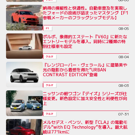
納得の操縦性と快適性。自動車普及を実現し
たフォードの技術が詰まったマスタング【F1
参戦メーカーのフラッグシップモデル】
08-05
F1
ボルボ、象徴的エステート『V60』に新たな
エントリーモデルを導入。同時に2種類の特
別仕様車も設定
08-04
クルマ
『レンジローバー・ヴェラール』に建築美や
光の陰影から着想を得た“URBAN
CONTRAST EDITION”登場
08-03
クルマ
ニッサンの軽ワゴン『デイズ』シリーズが仕
様変更。新色設定に加え安全性と利便性が向
上
07-31
クルマ
メルセデス・ベンツ、新型『CLA』の電動モ
デル“with EQ Technology”を導入。最大航
続は771kmに