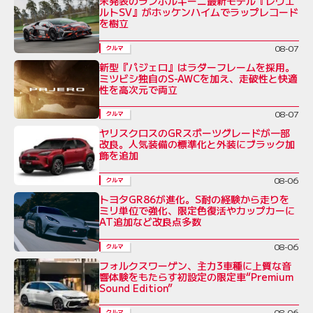
未発表のランボルギーニ最新モデル『レヴエ
ルトSV』がホッケンハイムでラップレコード
を樹立
08-07
クルマ
新型『パジェロ』はラダーフレームを採用。
ミツビシ独自のS-AWCを加え、走破性と快適
性を高次元で両立
08-07
クルマ
ヤリスクロスのGRスポーツグレードが一部
改良。人気装備の標準化と外装にブラック加
飾を追加
08-06
クルマ
トヨタGR86が進化。S耐の経験から走りを
ミリ単位で強化、限定色復活やカップカーに
AT追加など改良点多数
08-06
クルマ
フォルクスワーゲン、主力3車種に上質な音
響体験をもたらす初設定の限定車“Premium
Sound Edition”
08-06
クルマ