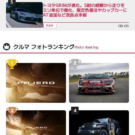
トヨタGR86が進化。S耐の経験から走りを
ミリ単位で強化、限定色復活やカップカーに
AT追加など改良点多数
08-06
クルマ
クルマ フォトランキング