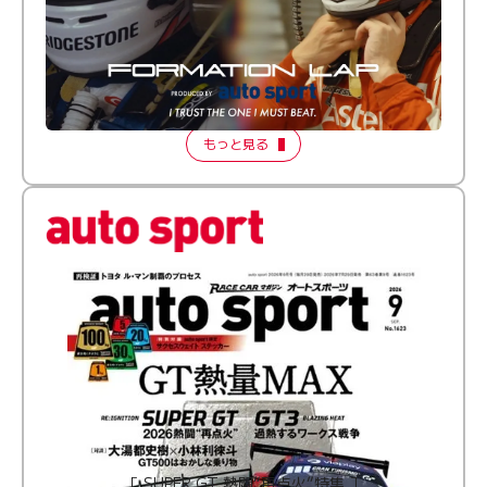
倒す相手を、信じてる。小林利徠斗 × 野村勇斗
【FORMATION LAP Produced by auto sport】
2026 Episode 2
もっと見る
［ SUPER GT 熱闘“再点火”特集 ］