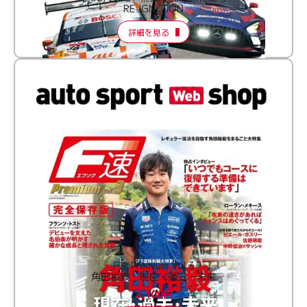
RE:IGNITION
詳細を見る
F速 Premium Vol.3
角田裕毅 現在・過去・未来
2,100円