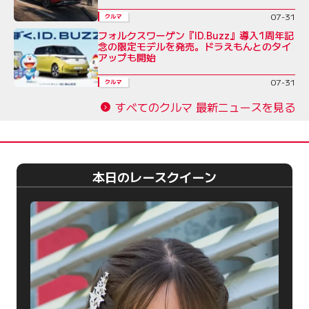
07-31
クルマ
フォルクスワーゲン『ID.Buzz』導入1周年記
念の限定モデルを発売。ドラえもんとのタイ
アップも開始
07-31
クルマ
すべてのクルマ 最新ニュースを見る
本日のレースクイーン