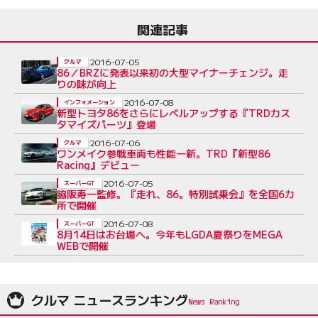
関連記事
2016-07-05
クルマ
86／BRZに発表以来初の大型マイナーチェンジ。走
りの味が向上
2016-07-08
インフォメーション
新型トヨタ86をさらにレベルアップする『TRDカス
タマイズパーツ』登場
2016-07-06
クルマ
ワンメイク参戦車両も性能一新。TRD『新型86
Racing』デビュー
2016-07-05
スーパーGT
脇阪寿一監修。『走れ、86。特別試乗会』を全国6カ
所で開催
2016-07-08
スーパーGT
8月14日はお台場へ。今年もLGDA夏祭りをMEGA
WEBで開催
クルマ ニュースランキング