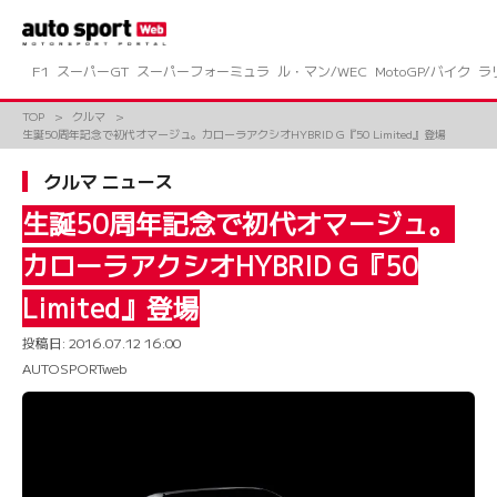
コ
ン
テ
ン
F1
スーパーGT
スーパーフォーミュラ
ル・マン/WEC
MotoGP/バイク
ラ
ツ
へ
TOP
クルマ
ス
生誕50周年記念で初代オマージュ。カローラアクシオHYBRID G『50 Limited』登場
キ
ッ
クルマ ニュース
プ
生誕50周年記念で初代オマージュ。
カローラアクシオHYBRID G『50
Limited』登場
投稿日:
2016.07.12 16:00
AUTOSPORTweb