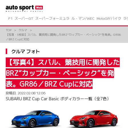
コ
ン
テ
ン
F1
スーパーGT
スーパーフォーミュラ
ル・マン/WEC
MotoGP/バイク
ラ
ツ
へ
TOP
クルマ
ス
【写真・3枚目】スバル、競技用に開発したBRZ“カップカー・ベーシック”を発表。GR86
キ
／BRZ Cupに対応
ッ
プ
クルマ フォト
【写真4】スバル、競技用に開発した
BRZ“カップカー・ベーシック”を発
表。GR86／BRZ Cupに対応
投稿日:
2022.02.08 12:06
SUBARU BRZ Cup Car Basic ボディカラー一覧（全7色）