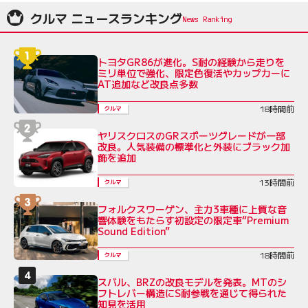
クルマ ニュースランキング
トヨタGR86が進化。S耐の経験から走りを
ミリ単位で強化、限定色復活やカップカーに
AT追加など改良点多数
18時間前
クルマ
ヤリスクロスのGRスポーツグレードが一部
改良。人気装備の標準化と外装にブラック加
飾を追加
13時間前
クルマ
フォルクスワーゲン、主力3車種に上質な音
響体験をもたらす初設定の限定車“Premium
Sound Edition”
18時間前
クルマ
スバル、BRZの改良モデルを発表。MTのシ
フトレバー構造にS耐参戦を通じて得られた
知見を活用