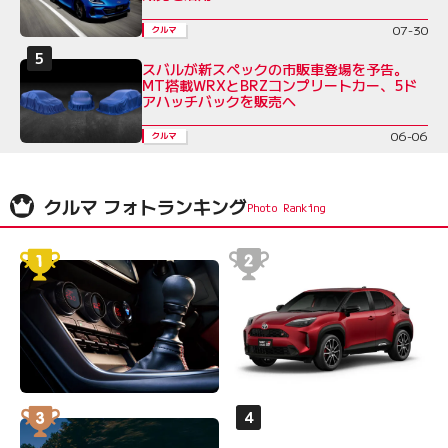
07-30
クルマ
スバルが新スペックの市販車登場を予告。
MT搭載WRXとBRZコンプリートカー、5ド
アハッチバックを販売へ
06-06
クルマ
クルマ フォトランキング