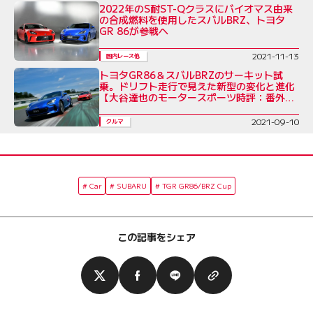
2022年のS耐ST-Qクラスにバイオマス由来
の合成燃料を使用したスバルBRZ、トヨタ
GR 86が参戦へ
2021-11-13
国内レース他
トヨタGR86＆スバルBRZのサーキット試
乗。ドリフト走行で見えた新型の変化と進化
【大谷達也のモータースポーツ時評：番外
編】
2021-09-10
クルマ
Car
SUBARU
TGR GR86/BRZ Cup
この記事をシェア