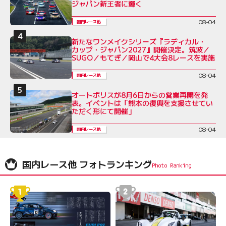
ジャパン新王者に輝く
08-04
国内レース他
新たなワンメイクシリーズ『ラディカル・
カップ・ジャパン2027』開催決定。筑波／
SUGO／もてぎ／岡山で4大会8レースを実施
08-04
国内レース他
オートポリスが8月6日からの営業再開を発
表。イベントは「熊本の復興を支援させてい
ただく形にて開催」
08-04
国内レース他
国内レース他 フォトランキング