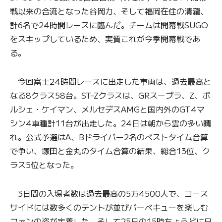
戦以来の合流となった谷岡力、そして福岡在住の清瀧、
計6名で24時間レースに臨んだ。チームは開幕戦SUGO
をスキップしているため、実質これが今季開幕戦であ
る。
今回富士24時間レースに出走した車両は、過去最高と
なる8クラス58台。ST-Zクラスは、GRスープラ、Z、ポ
ルシェ・ケイマン、メルセデスAMGと国内外のGT4マ
シン4車種計11台が出走した。24日は朝から雲の多い晴
れ。公式予選はA、Bドライバー2名のベストタイム合算
で争い、塚田と金丸のタイム合算の結果、総合13位、ク
ラス5位となった。
3日間の入場者数は過去最高の5万4500人で、コース
サイドには数多くのテントが並びバーベキューを楽しむ
ファンの姿が定着した。そして25日の15時ちょうどに日