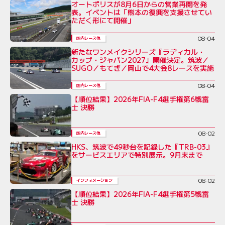
オートポリスが8月6日からの営業再開を発
表。イベントは「熊本の復興を支援させてい
ただく形にて開催」
08-04
国内レース他
新たなワンメイクシリーズ『ラディカル・
カップ・ジャパン2027』開催決定。筑波／
SUGO／もてぎ／岡山で4大会8レースを実施
08-04
国内レース他
【順位結果】2026年FIA-F4選手権第6戦富
士 決勝
08-02
国内レース他
HKS、筑波で49秒台を記録した『TRB-03』
をサービスエリアで特別展示。9月末まで
08-02
インフォメーション
【順位結果】2026年FIA-F4選手権第5戦富
士 決勝