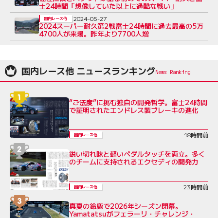
士24時間「想像していた以上に過酷な戦い」
2024-05-27
国内レース他
2024スーパー耐久第2戦富士24時間に過去最高の5万
4700人が来場。昨年より7700人増
国内レース他 ニュースランキング
“ご法度”に挑む独自の開発哲学。富士24時間
で証明されたエンドレス製ブレーキの進化
18時間前
国内レース他
鋭い切れ味と軽いペダルタッチを両立。多く
のチームに支持されるエクセディの開発力
23時間前
国内レース他
真夏の鈴鹿で2026年シーズン閉幕。
Yamatatsuがフェラーリ・チャレンジ・