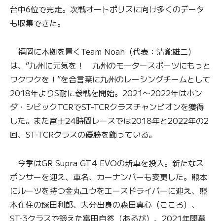
台中6位で完走。次戦オートポリスに向け多くのデータ
も収集できた。
福岡に本拠を置くTeam Noah（代表：清瀧雄二）
は、“九州に元気を！ 九州のモータースポーツにもっと
ワクワクを！”を合言葉に九州のレーシングチームとして
2018年よりS耐に参戦を開始。2021〜2022年はホン
ダ・シビックTCRでST-TCRクラスチャンピオンを獲得
した。また富士24時間レースでは2018年と2022年の2
回、ST-TCRクラスの優勝を飾っている。
今季はGR Supra GT4 EVOの新車を投入。新たなス
ポンサーを迎え、車名、カーナンバーも変更した。熊本
にルーツを持つ金丸ユウをエースドライバーに迎え、熊
本在住の塚田利郎、大分出身の森田真心（こころ）、
ST-3クラスで鍛えた富田自然（あるが）、2021年開幕