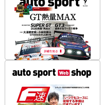
［ SUPER GT 熱闘“再点火”特集 ］
RE:IGNITION
詳細を見る