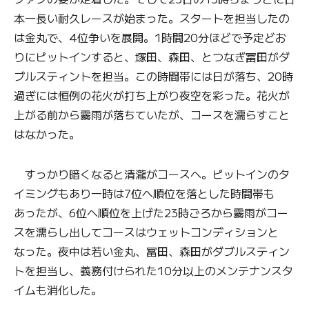
本一長い耐久レースが始まった。スタートを担当したの
は金丸で、4位争いを展開。1時間20分ほどで予定どお
りにピットインすると、塚田、森田、とつなぎ冨田がダ
ブルスティントを担当。この時間帯には日が落ち、20時
過ぎには恒例の花火が打ち上がり夜空を彩った。花火が
上がる前から霧雨が落ちていたが、コースを濡らすこと
はなかった。
すっかり暗くなると清瀧がコースへ。ピットインのタ
イミングもあり一時は7位へ順位を落とした時間帯も
あったが、6位へ順位を上げた23時ごろから霧雨がコー
スを濡らし出してコースはウェットコンディションと
なった。夜中は若い金丸、冨田、森田がダブルスティン
トを担当し、義務付けられた10分以上のメンテナンスタ
イムも消化した。