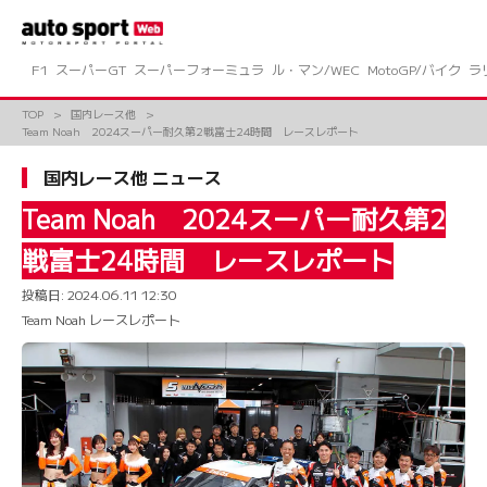
コ
ン
テ
ン
F1
スーパーGT
スーパーフォーミュラ
ル・マン/WEC
MotoGP/バイク
ラ
ツ
へ
TOP
国内レース他
ス
Team Noah 2024スーパー耐久第2戦富士24時間 レースレポート
キ
ッ
国内レース他 ニュース
プ
Team Noah 2024スーパー耐久第2
戦富士24時間 レースレポート
投稿日:
2024.06.11 12:30
Team Noah レースレポート