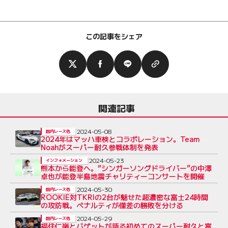
この記事をシェア
関連記事
2024-05-08
国内レース他
2024年はマッハ車検とコラボレーション。Team
Noahがスーパー耐久参戦体制を発表
2024-05-23
インフォメーション
熊本から能登へ。“シンガーソングドライバー”の中澤
卓也が能登半島地震チャリティーコンサートを開催
2024-05-30
国内レース他
ROOKIE対TKRIの2台が魅せた超濃密な富士24時間
の攻防戦。ペナルティが僅差の勝敗を分ける
2024-05-29
国内レース他
福住仁嶺とバゲットが語る初めてのスーパー耐久と富