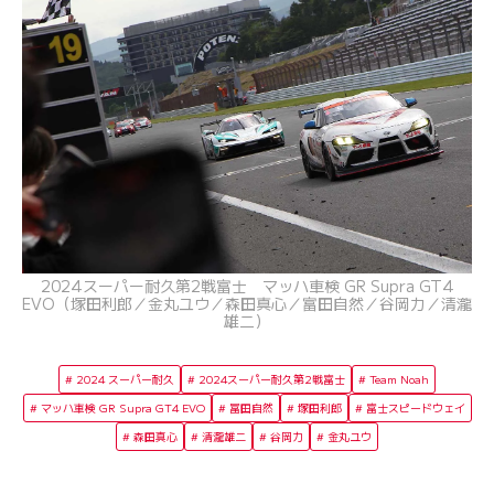
2024スーパー耐久第2戦富士 マッハ車検 GR Supra GT4
EVO（塚田利郎／金丸ユウ／森田真心／富田自然／谷岡力／清瀧
雄二）
2024 スーパー耐久
2024スーパー耐久第2戦富士
Team Noah
マッハ車検 GR Supra GT4 EVO
冨田自然
塚田利郎
富士スピードウェイ
森田真心
清瀧雄二
谷岡力
金丸ユウ