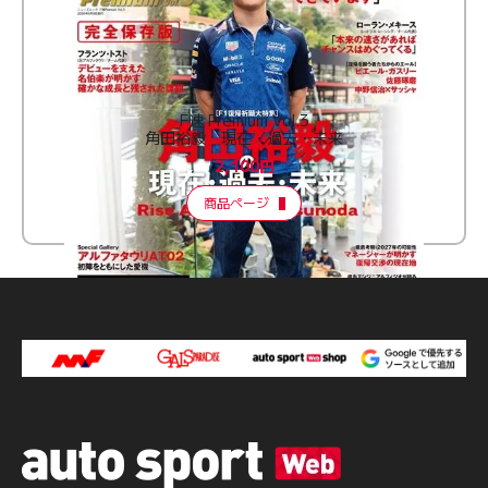
F速 Premium Vol.3
角田裕毅 現在・過去・未来
2,100円
商品ページ