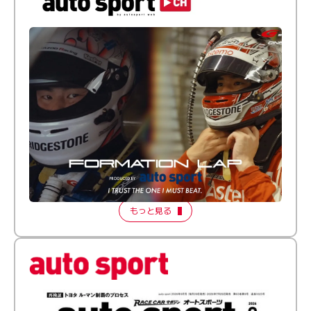
倒す相手を、信じてる。小林利徠斗 × 野村勇斗
【FORMATION LAP Produced by auto sport】
2026 Episode 2
もっと見る