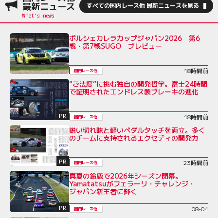
最新ニュース
すべての国内レース他 最新ニュースを見る
ポルシェカレラカップジャパン2026 第6
戦・第7戦SUGO プレビュー
18時間前
国内レース他
“ご法度”に挑む独自の開発哲学。富士24時間
で証明されたエンドレス製ブレーキの進化
PR
18時間前
国内レース他
鋭い切れ味と軽いペダルタッチを両立。多く
のチームに支持されるエクセディの開発力
PR
23時間前
国内レース他
真夏の鈴鹿で2026年シーズン閉幕。
Yamatatsuがフェラーリ・チャレンジ・
ジャパン新王者に輝く
PR
08-04
国内レース他