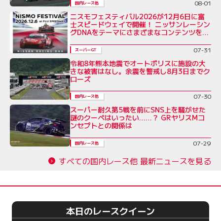
08-01
国内レース他
ニスモフェスティバル2026が12月6日に富
士スピードウェイで開催！ ニッサンレーシン
グDNAをテーマにさまざまなコンテンツを展
開
07-31
スーパーGT
令和8年熊本地震でオートポリスに施設の大
きな被害はなし。余震を警戒し8月3日までク
ローズ
07-30
国内レース他
スーパー耐久第5戦を前にSNS上を騒がせた
謎のクーペはいったい……？ GRヤリスMコ
ンセプトとの関係は
07-29
国内レース他
すべての国内レース他 最新ニュースを見る
本日のレースクイーン