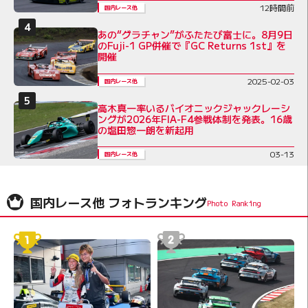
12時間前
国内レース他
あの“グラチャン”がふたたび富士に。8月9日
のFuji-1 GP併催で『GC Returns 1st』を
開催
2025-02-03
国内レース他
高木真一率いるバイオニックジャックレーシ
ングが2026年FIA-F4参戦体制を発表。16歳
の塩田惣一朗を新起用
03-13
国内レース他
国内レース他 フォトランキング