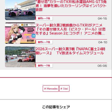
“着せ恋”カラーのTKRI松永建設AMG GT3発
進！ 海夢を描いたカラーリングはインパクト
抜群
04-16
国内レース他
スーパー耐久第2戦鈴鹿からTKRIがアニメ
『その着せ替え人形（ビスク・ドール）は恋
をする』Season 2とコラボ！ アニメの舞台
岩槻をPR
04-10
国内レース他
2026スーパー耐久第3戦『NAPAC富士24時
間レース』 TV放送＆タイムスケジュール
06-06
国内レース他
Mercedes
Stai
この記事をシェア