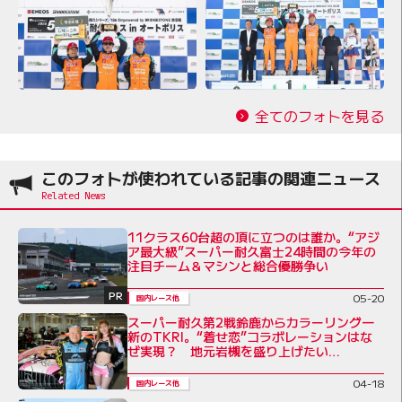
全てのフォトを見る
このフォトが使われている記事の関連ニュース
11クラス60台超の頂に立つのは誰か。“アジ
ア最大級”スーパー耐久富士24時間の今年の
注目チーム＆マシンと総合優勝争い
PR
05-20
国内レース他
スーパー耐久第2戦鈴鹿からカラーリング一
新のTKRI。“着せ恋”コラボレーションはな
ぜ実現？ 地元岩槻を盛り上げたい
DAISUKEの熱い思い
04-18
国内レース他