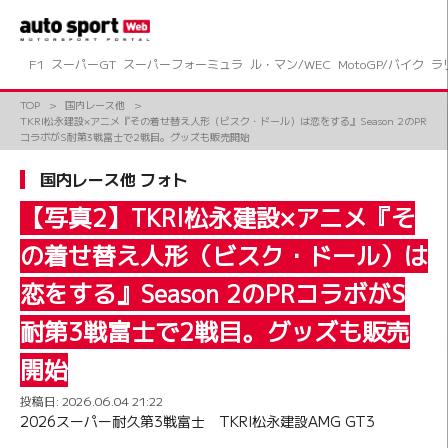
コ
ン
テ
ン
F1
スーパーGT
スーパーフォーミュラ
ル・マン/WEC
MotoGP/バイク
ラ
ツ
へ
TOP
国内レース他
ス
TKRI松永建設×アニメ『その着せ替え人形（ビスク・ドール）は恋をする』Season 2のPR
キ
コラボがS耐第3戦富士で2戦目。グッズも販売開始
ッ
プ
国内レース他 フォト
【写真2】TKRI松永建設×アニメ『そ
の着せ替え人形（ビスク・ドール）は
恋をする』Season 2のPRコラボがS
耐第3戦富士で2戦目。グッズも販売
開始
投稿日:
2026.06.04 21:22
2026スーパー耐久第3戦富士 TKRI松永建設AMG GT3