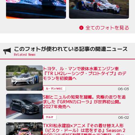
全てのフォトを見る
このフォトが使われている記事の関連ニュース
トヨタ、ル・マンで液体水素エンジン車
『TR LH2レーシング・プロトタイプ』のデ
モランを初披露へ
06-03
ル・マン/WEC
S耐とニュルの知見を凝縮。究極の走りを追
求した『GRMNカローラ』が世界初公開。
2027年発売へ
06-02
クルマ
TKRI松永建設×アニメ『その着せ替え人形
（ビスク・ドール）は恋をする』Season 2
のPRコラボがS耐第3戦富士で2戦目。グッズ