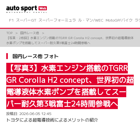
コ
ン
テ
ン
F1
スーパーGT
スーパーフォーミュラ
ル・マン/WEC
MotoGP/バイク
ラ
ツ
へ
TOP
国内レース他
ス
【写真・2枚目】水素エンジン搭載のTGRR GR Corolla H2 concept、世界初の超電導液体
キ
水素ポンプを搭載してスーパー耐久第3戦富士24時間参戦へ
ッ
プ
国内レース他 フォト
【写真3】水素エンジン搭載のTGRR
GR Corolla H2 concept、世界初の超
電導液体水素ポンプを搭載してスー
パー耐久第3戦富士24時間参戦へ
投稿日:
2026.06.05 12:45
トヨタによる超電導技術によるメリットの紹介