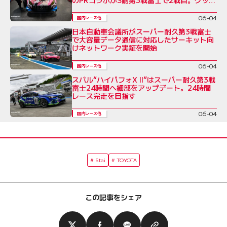
も販売開始
06-04
国内レース他
日本自動車会議所がスーパー耐久第3戦富士
で大容量データ通信に対応したサーキット向
けネットワーク実証を開始
06-04
国内レース他
スバル“ハイパフォX II”はスーパー耐久第3戦
富士24時間へ細部をアップデート。24時間
レース完走を目指す
06-04
国内レース他
Stai
TOYOTA
この記事をシェア