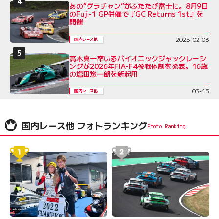
あの“グラチャン”がふたたび富士に。8月9日
のFuji-1 GP併催で『GC Returns 1st』を
開催
2025-02-03
国内レース他
高木真一率いるバイオニックジャックレーシ
ングが2026年FIA-F4参戦体制を発表。16歳
の塩田惣一朗を新起用
03-13
国内レース他
国内レース他 フォトランキング