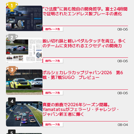
“ご法度”に挑む独自の開発哲学。富士24時間
で証明されたエンドレス製ブレーキの進化
08-06
国内レース他
鋭い切れ味と軽いペダルタッチを両立。多く
のチームに支持されるエクセディの開発力
08-06
国内レース他
ポルシェカレラカップジャパン2026 第6
戦・第7戦SUGO プレビュー
08-06
国内レース他
真夏の鈴鹿で2026年シーズン閉幕。
Yamatatsuがフェラーリ・チャレンジ・
ジャパン新王者に輝く
08-04
国内レース他