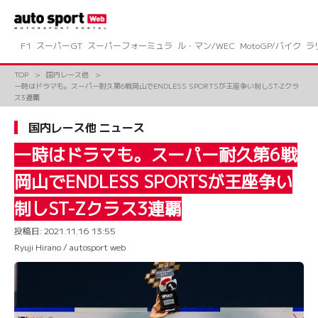
コ
ン
テ
ン
F1
スーパーGT
スーパーフォーミュラ
ル・マン/WEC
MotoGP/バイク
ラ
ツ
へ
TOP
国内レース他
ス
一時はドラマも。スーパー耐久第6戦岡山でENDLESS SPORTSが王座争い制しST-Zクラ
キ
ス3連覇
ッ
プ
国内レース他 ニュース
一時はドラマも。スーパー耐久第6戦
岡山でENDLESS SPORTSが王座争い
制しST-Zクラス3連覇
投稿日:
2021.11.16 13:55
Ryuji Hirano / autosport web