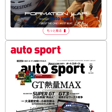
倒す相手を、信じてる。小林利徠斗 × 野村勇斗
【FORMATION LAP Produced by auto sport】
2026 Episode 2
もっと見る
［ SUPER GT 熱闘“再点火”特集 ］