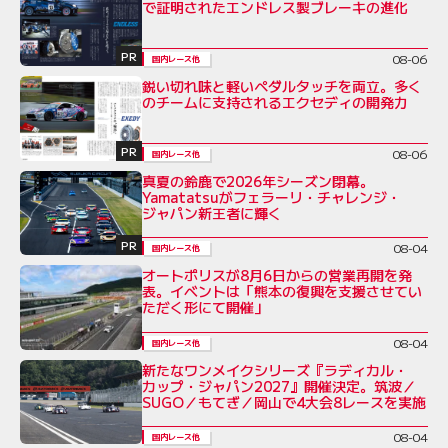
で証明されたエンドレス製ブレーキの進化
PR
08-06
国内レース他
鋭い切れ味と軽いペダルタッチを両立。多く
のチームに支持されるエクセディの開発力
PR
08-06
国内レース他
真夏の鈴鹿で2026年シーズン閉幕。
Yamatatsuがフェラーリ・チャレンジ・
ジャパン新王者に輝く
PR
08-04
国内レース他
オートポリスが8月6日からの営業再開を発
表。イベントは「熊本の復興を支援させてい
ただく形にて開催」
08-04
国内レース他
新たなワンメイクシリーズ『ラディカル・
カップ・ジャパン2027』開催決定。筑波／
SUGO／もてぎ／岡山で4大会8レースを実施
08-04
国内レース他