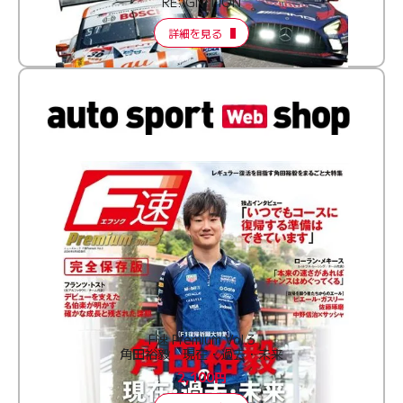
RE:IGNITION
詳細を見る
F速 Premium Vol.3
角田裕毅 現在・過去・未来
2,100円