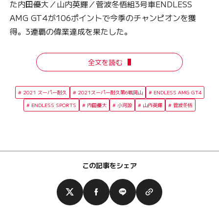
た内田優大／山内英輝／菅波冬悟組3号車ENDLESS
AMG GT4が106ポイントで今季のチャンピオンを獲
得。3連覇の偉業達成を果たした。
全文を読む
2021 スーパー耐久
2021スーパー耐久第6戦岡山
ENDLESS AMG GT4
ENDLESS SPORTS
内田優大
小河諒
山内英輝
菅波冬悟
この記事をシェア