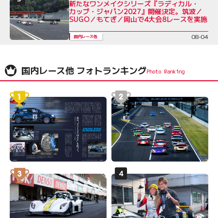
新たなワンメイクシリーズ『ラディカル・
カップ・ジャパン2027』開催決定。筑波／
SUGO／もてぎ／岡山で4大会8レースを実施
08-04
国内レース他
国内レース他 フォトランキング