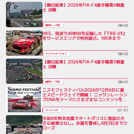
【順位結果】2026年FIA-F4選手権第6戦富
士 決勝
08-02
国内レース他
HKS、筑波で49秒台を記録した『TRB-03』
をサービスエリアで特別展示。9月末まで
08-02
インフォメーション
【順位結果】2026年FIA-F4選手権第5戦富
士 決勝
08-01
国内レース他
ニスモフェスティバル2026が12月6日に富
士スピードウェイで開催！ ニッサンレーシン
グDNAをテーマにさまざまなコンテンツを展
開
07-31
スーパーGT
令和8年熊本地震でオートポリスに施設の大
きな被害はなし。余震を警戒し8月3日までク
ローズ