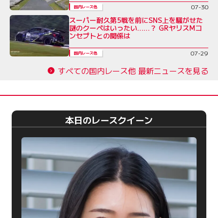
07-30
国内レース他
スーパー耐久第5戦を前にSNS上を騒がせた
謎のクーペはいったい……？ GRヤリスMコ
ンセプトとの関係は
07-29
国内レース他
すべての国内レース他 最新ニュースを見る
本日のレースクイーン