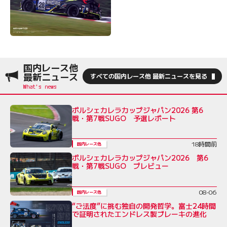
国内レース他
最新ニュース
すべての国内レース他 最新ニュースを見る
ポルシェカレラカップジャパン2026 第6
戦・第7戦SUGO 予選レポート
18時間前
国内レース他
ポルシェカレラカップジャパン2026 第6
戦・第7戦SUGO プレビュー
08-06
国内レース他
“ご法度”に挑む独自の開発哲学。富士24時間
で証明されたエンドレス製ブレーキの進化