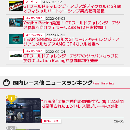
2022-03-12
スーパーGT
GTワールドチャレンジ・アジアがディクセルと3年間
オフィシャルパートナーシップ契約を再延長
2022-03-03
ル・マン/WEC
Yogibo Racing発進！ GTワールドチャレンジ・アジ
ア参戦へ向けフェラーリ488 GT3をお披露目
2022-02-18
ル・マン/WEC
TEAM GMBが2022年のGTワールドチャレンジ・ア
ジアにメルセデスAMG GT4でフル参戦へ
2022-02-04
ル・マン/WEC
GTワールドチャレンジ・アジアのジャパンカップに
挑むD’station Racingが参戦体制を発表
国内レース他 ニュースランキング
“ご法度”に挑む独自の開発哲学。富士24時間
で証明されたエンドレス製ブレーキの進化
08-06
国内レース他