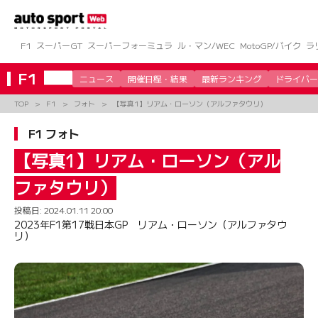
コ
ン
テ
ン
F1
スーパーGT
スーパーフォーミュラ
ル・マン/WEC
MotoGP/バイク
ラ
ツ
へ
F1
ニュース
開催日程・結果
最新ランキング
ドライバー
ス
キ
TOP
F1
フォト
【写真1】リアム・ローソン（アルファタウリ）
ッ
プ
F1 フォト
【写真1】リアム・ローソン（アル
ファタウリ）
投稿日:
2024.01.11 20:00
2023年F1第17戦日本GP リアム・ローソン（アルファタウ
リ）