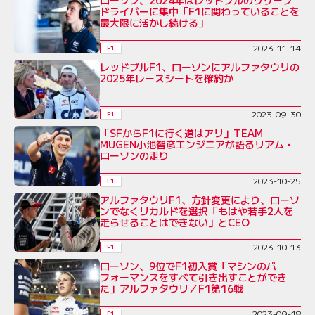
ローソン、2024年はレッドブルのリザーブ
ドライバーに集中「F1に関わっていることを
最大限に活かし続ける」
2023-11-14
F1
レッドブルF1、ローソンにアルファタウリの
2025年レースシートを確約か
2023-09-30
F1
「SFからF1に行く道はアリ」TEAM
MUGEN小池智彦エンジニアが語るリアム・
ローソンの走り
2023-10-25
F1
アルファタウリF1、方針変更により、ローソ
ンでなくリカルドを選択「もはや若手2人を
走らせることはできない」とCEO
2023-10-13
F1
ローソン、9位でF1初入賞「マシンのパ
フォーマンスをすべて引き出すことができ
た」アルファタウリ／F1第16戦
2023-09-18
F1