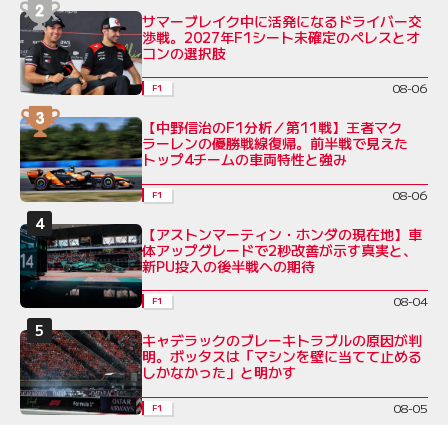
サマーブレイク中に活発になるドライバー交
渉戦。2027年F1シート未確定のペレスとオ
コンの選択肢
08-06
F1
【中野信治のF1分析／第11戦】王者マク
ラーレンの優勝戦線復帰。前半戦で見えた
トップ4チームの車両特性と強み
08-06
F1
【アストンマーティン・ホンダの現在地】車
体アップグレードで2秒改善が示す真実と、
新PU投入の後半戦への期待
08-04
F1
キャデラックのブレーキトラブルの原因が判
明。ボッタスは「マシンを壁に当てて止める
しかなかった」と明かす
08-05
F1