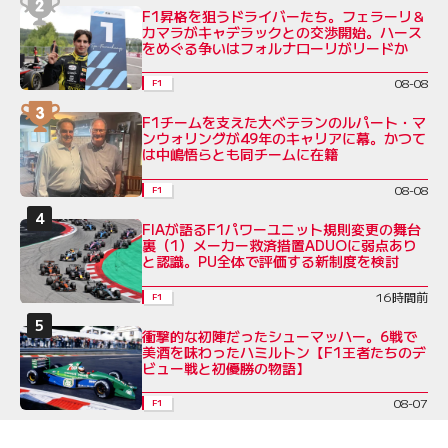
F1昇格を狙うドライバーたち。フェラーリ＆
カマラがキャデラックとの交渉開始。ハース
をめぐる争いはフォルナローリがリードか
08-08
F1
F1チームを支えた大ベテランのルパート・マ
ンウォリングが49年のキャリアに幕。かつて
は中嶋悟らとも同チームに在籍
08-08
F1
FIAが語るF1パワーユニット規則変更の舞台
裏（1）メーカー救済措置ADUOに弱点あり
と認識。PU全体で評価する新制度を検討
16時間前
F1
衝撃的な初陣だったシューマッハー。6戦で
美酒を味わったハミルトン【F1王者たちのデ
ビュー戦と初優勝の物語】
08-07
F1