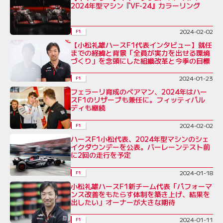
2024年型マシン『VF-24』カラーリング
2024-02-02
F1
【小松礼雄ハースF1代表インタビュー】就任
までの経緯と背景「全員が実力を出せる環境
づくり」を念頭にした組織改革と今季の目標
2024-01-23
F1
フェラーリ育成のベアマン、2024年はハー
スF1のリザーブも兼任に。フィッティパル
ディも継続
2024-02-02
F1
ハースF1小松代表、2024年型マシンのシェ
イクダウンデーを公表。バーレーンテスト前
に2回の走行を予定
2024-01-18
F1
小松礼雄ハースF1新チーム代表「パフォーマ
ンス改善をもたらす体制を築き上げ、結果を
出したい」オーナーが大きな期待
2024-01-11
F1