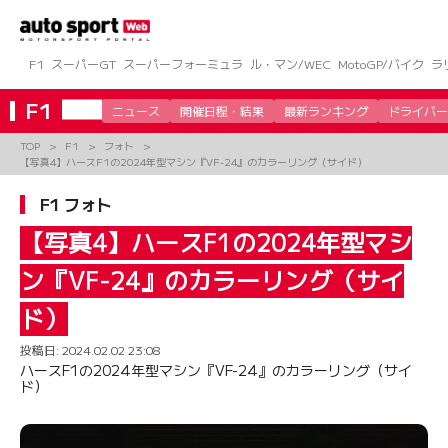
コ
ン
テ
ン
F1
スーパーGT
スーパーフォーミュラ
ル・マン/WEC
MotoGP/バイク
ラ
ツ
へ
F1
ニュース
開催日程・結果
最新ランキング
ドライバー
ス
キ
TOP
F1
フォト
ッ
【写真4】ハースF1の2024年型マシン『VF-24』のカラーリング（サイド）
プ
F1 フォト
【写真4】ハースF1の2024年型マシ
ン『VF-24』のカラーリング（サイ
ド）
投稿日:
2024.02.02 23:08
ハースF1の2024年型マシン『VF-24』のカラーリング（サイ
ド）