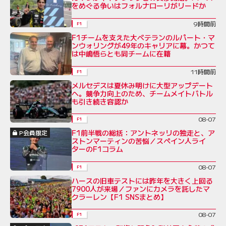
をめぐる争いはフォルナローリがリードか
9時間前
F1
F1チームを支えた大ベテランのルパート・マ
ンウォリングが49年のキャリアに幕。かつて
は中嶋悟らとも同チームに在籍
11時間前
F1
メルセデスは夏休み明けに大型アップデート
へ。競争力向上のため、チームメイトバトル
も引き続き容認か
08-07
F1
F1前半戦の総括：アントネッリの独走と、ア
P会員限定
ストンマーティンの苦悩／スペイン人ライ
ターのF1コラム
08-07
F1
ハースの旧車テストには昨年を大きく上回る
7900人が来場／ファンにカメラを託したマ
クラーレン【F1 SNSまとめ】
08-07
F1