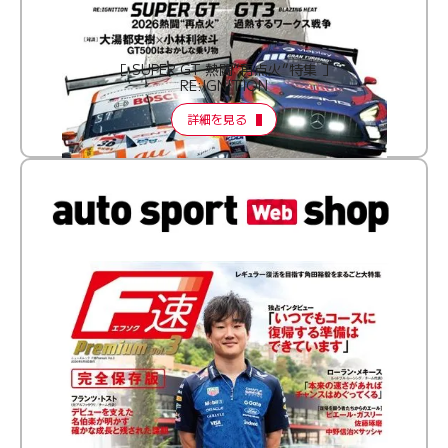
［ SUPER GT 熱闘“再点火”特集 ］
RE:IGNITION
詳細を見る