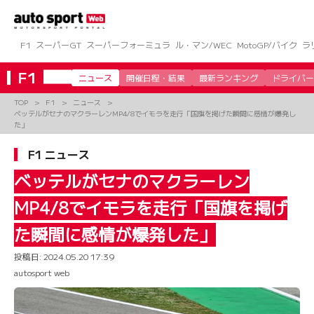
コ
ン
テ
ン
F1
スーパーGT
スーパーフォーミュラ
ル・マン/WEC
MotoGP/バイク
ラ
ツ
へ
F1
ニュース
開催日程・結果
最新ランキング
ドライバー
ス
キ
TOP
F1
ニュース
ッ
ベッテルがセナのマクラーレンMP4/8でイモラを走行「国旗を掲げた瞬間に感情が爆発し
プ
た」
F1 ニュース
ベッテルがセナのマクラーレン
MP4/8でイモラを走行「国旗を掲げ
た瞬間に感情が爆発した」
投稿日:
2024.05.20 17:39
autosport web