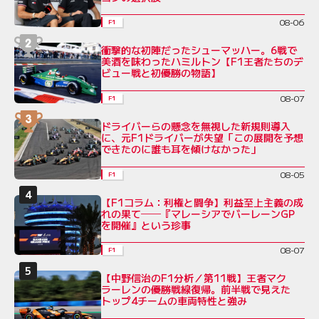
08-06
F1
衝撃的な初陣だったシューマッハー。6戦で
美酒を味わったハミルトン【F1王者たちのデ
ビュー戦と初優勝の物語】
08-07
F1
ドライバーらの懸念を無視した新規則導入
に、元F1ドライバーが失望「この展開を予想
できたのに誰も耳を傾けなかった」
08-05
F1
【F1コラム：利権と闘争】利益至上主義の成
れの果て──『マレーシアでバーレーンGP
を開催』という珍事
08-07
F1
【中野信治のF1分析／第11戦】王者マク
ラーレンの優勝戦線復帰。前半戦で見えた
トップ4チームの車両特性と強み