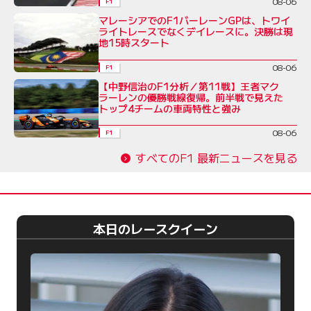
08-06
F1
マレーシアでのF1バーレーンGPは、トワイ
ライトレースでなくデイレースに。決勝は現
地15時スタート
08-06
F1
【中野信治のF1分析／第11戦】王者マク
ラーレンの優勝戦線復帰。前半戦で見えた
トップ4チームの車両特性と強み
08-06
F1
すべてのF1 最新ニュースを見る
本日のレースクイーン