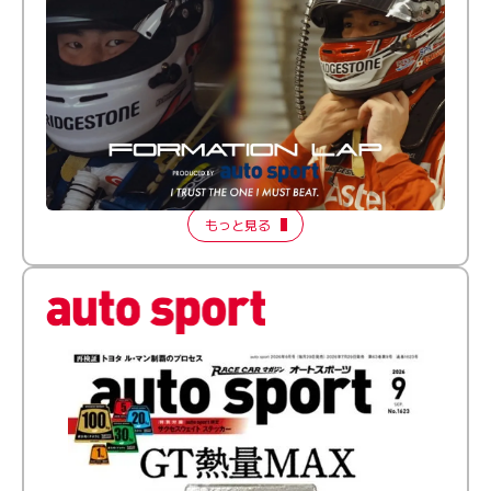
倒す相手を、信じてる。小林利徠斗 × 野村勇斗
【FORMATION LAP Produced by auto sport】
2026 Episode 2
もっと見る