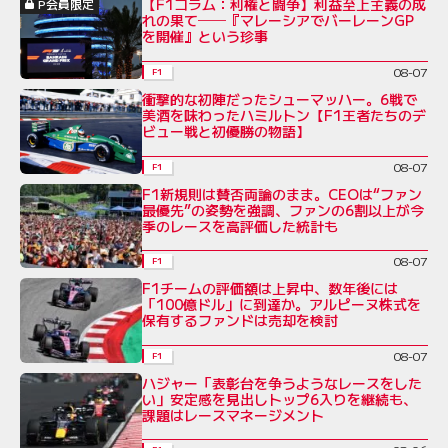
【F1コラム：利権と闘争】利益至上主義の成
P会員限定
れの果て──『マレーシアでバーレーンGP
を開催』という珍事
08-07
F1
衝撃的な初陣だったシューマッハー。6戦で
美酒を味わったハミルトン【F1王者たちのデ
ビュー戦と初優勝の物語】
08-07
F1
F1新規則は賛否両論のまま。CEOは“ファン
最優先”の姿勢を強調、ファンの6割以上が今
季のレースを高評価した統計も
08-07
F1
F1チームの評価額は上昇中、数年後には
「100億ドル」に到達か。アルピーヌ株式を
保有するファンドは売却を検討
08-07
F1
ハジャー「表彰台を争うようなレースをした
い」安定感を見出しトップ6入りを継続も、
課題はレースマネージメント