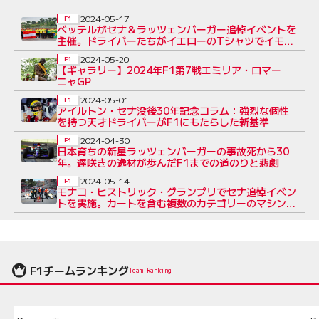
2024-05-17
F1
ベッテルがセナ＆ラッツェンバーガー追悼イベントを
主催。ドライバーたちがイエローのTシャツでイモラ
を1周
2024-05-20
F1
【ギャラリー】2024年F1第7戦エミリア・ロマー
ニャGP
2024-05-01
F1
アイルトン・セナ没後30年記念コラム：強烈な個性
を持つ天才ドライバーがF1にもたらした新基準
2024-04-30
F1
日本育ちの新星ラッツェンバーガーの事故死から30
年。遅咲きの逸材が歩んだF1までの道のりと悲劇
2024-05-14
F1
モナコ・ヒストリック・グランプリでセナ追悼イベン
トを実施。カートを含む複数のカテゴリーのマシンで
デモラン
F1チームランキング
Team Ranking