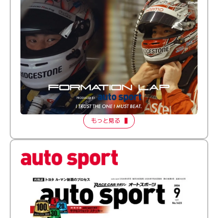
倒す相手を、信じてる。小林利徠斗 × 野村勇斗
【FORMATION LAP Produced by auto sport】
2026 Episode 2
もっと見る