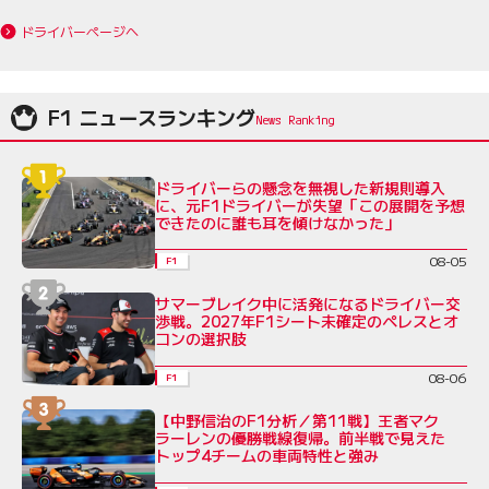
ドライバーページへ
F1 ニュースランキング
ドライバーらの懸念を無視した新規則導入
に、元F1ドライバーが失望「この展開を予想
できたのに誰も耳を傾けなかった」
08-05
F1
サマーブレイク中に活発になるドライバー交
渉戦。2027年F1シート未確定のペレスとオ
コンの選択肢
08-06
F1
【中野信治のF1分析／第11戦】王者マク
ラーレンの優勝戦線復帰。前半戦で見えた
トップ4チームの車両特性と強み