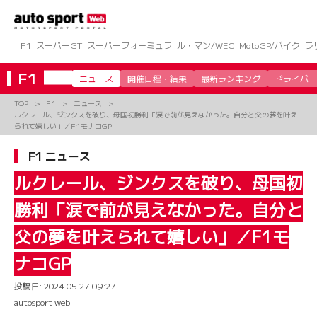
コ
ン
テ
ン
F1
スーパーGT
スーパーフォーミュラ
ル・マン/WEC
MotoGP/バイク
ラ
ツ
へ
F1
ニュース
開催日程・結果
最新ランキング
ドライバー
ス
キ
TOP
F1
ニュース
ッ
ルクレール、ジンクスを破り、母国初勝利「涙で前が見えなかった。自分と父の夢を叶え
プ
られて嬉しい」／F1モナコGP
F1 ニュース
ルクレール、ジンクスを破り、母国初
勝利「涙で前が見えなかった。自分と
父の夢を叶えられて嬉しい」／F1モ
ナコGP
投稿日:
2024.05.27 09:27
autosport web