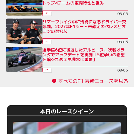
トップ4チームの車両特性と強み
08-06
F1
サマーブレイク中に活発になるドライバー交
渉戦。2027年F1シート未確定のペレスとオ
コンの選択肢
08-06
F1
選手権6位に後退したアルピーヌ、次戦オラ
ンダでアップデートを実施「5位争いの希望
を繋ぐためにも非常に重要」
08-06
F1
すべてのF1 最新ニュースを見る
本日のレースクイーン