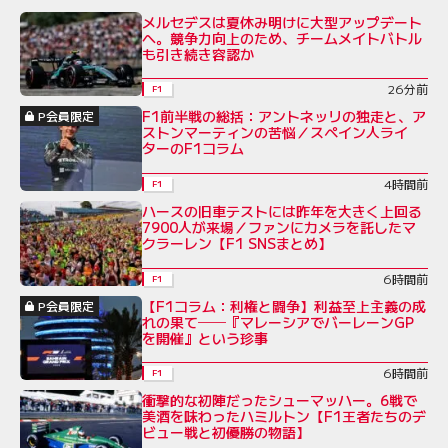
メルセデスは夏休み明けに大型アップデート
へ。競争力向上のため、チームメイトバトル
も引き続き容認か
26分前
F1
F1前半戦の総括：アントネッリの独走と、ア
P会員限定
ストンマーティンの苦悩／スペイン人ライ
ターのF1コラム
4時間前
F1
ハースの旧車テストには昨年を大きく上回る
7900人が来場／ファンにカメラを託したマ
クラーレン【F1 SNSまとめ】
6時間前
F1
【F1コラム：利権と闘争】利益至上主義の成
P会員限定
れの果て──『マレーシアでバーレーンGP
を開催』という珍事
6時間前
F1
衝撃的な初陣だったシューマッハー。6戦で
美酒を味わったハミルトン【F1王者たちのデ
ビュー戦と初優勝の物語】