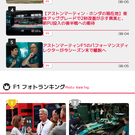
08-06
F1
【アストンマーティン・ホンダの現在地】車
体アップグレードで2秒改善が示す真実と、
新PU投入の後半戦への期待
08-04
F1
アストンマーティンF1のパフォーマンスディ
レクターが今シーズン末で離脱へ
08-05
F1
F1 フォトランキング