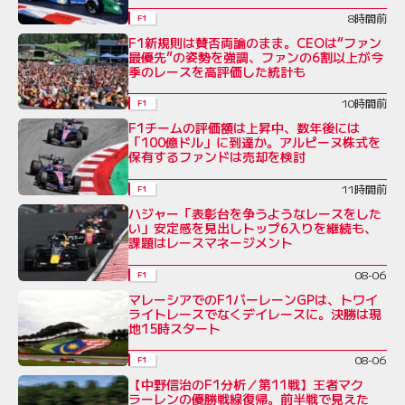
8時間前
F1
F1新規則は賛否両論のまま。CEOは“ファン
最優先”の姿勢を強調、ファンの6割以上が今
季のレースを高評価した統計も
10時間前
F1
F1チームの評価額は上昇中、数年後には
「100億ドル」に到達か。アルピーヌ株式を
保有するファンドは売却を検討
11時間前
F1
ハジャー「表彰台を争うようなレースをした
い」安定感を見出しトップ6入りを継続も、
課題はレースマネージメント
08-06
F1
マレーシアでのF1バーレーンGPは、トワイ
ライトレースでなくデイレースに。決勝は現
地15時スタート
08-06
F1
【中野信治のF1分析／第11戦】王者マク
ラーレンの優勝戦線復帰。前半戦で見えた