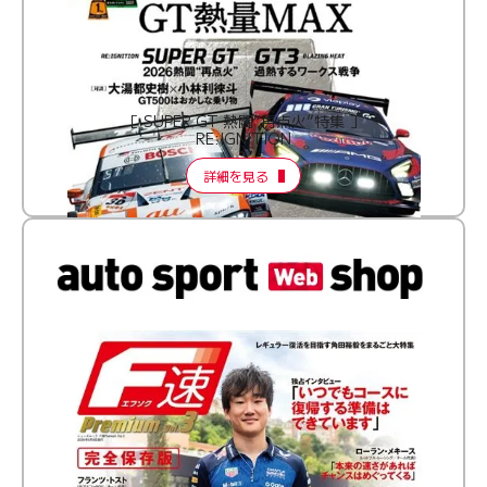
［ SUPER GT 熱闘“再点火”特集 ］
RE:IGNITION
詳細を見る