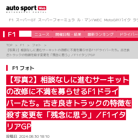
コ
ン
テ
ン
F1
スーパーGT
スーパーフォーミュラ
ル・マン/WEC
MotoGP/バイク
ラ
ツ
へ
F1
ニュース
開催日程・結果
最新ランキング
ドライバー
ス
キ
TOP
F1
フォト
ッ
【写真2】相談なしに進むサーキットの改修に不満を募らせるF1ドライバーたち。古き良
プ
きトラックの特徴を殺す変更を「残念に思う」／F1イタリアGP
F1 フォト
【写真2】相談なしに進むサーキット
の改修に不満を募らせるF1ドライ
バーたち。古き良きトラックの特徴を
殺す変更を「残念に思う」／F1イタ
リアGP
投稿日:
2024.08.30 18:10