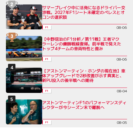
サマーブレイク中に活発になるドライバー交
渉戦。2027年F1シート未確定のペレスとオ
コンの選択肢
08-06
F1
【中野信治のF1分析／第11戦】王者マク
ラーレンの優勝戦線復帰。前半戦で見えた
トップ4チームの車両特性と強み
08-06
F1
【アストンマーティン・ホンダの現在地】車
体アップグレードで2秒改善が示す真実と、
新PU投入の後半戦への期待
08-04
F1
アストンマーティンF1のパフォーマンスディ
レクターが今シーズン末で離脱へ
08-05
F1