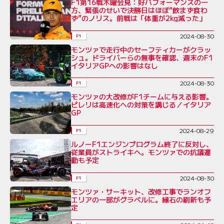
F1第16戦木曜会見：好パフォーマンスの一
方、緊張のせいで決勝日はほぼ“飲まず食わ
ず”のノリス。前戦は「体重が2kg減った」
2024-08-30
F1
モンツァで走行中のセーフティカーがクラッ
シュ。ドライバーらの無事を確認、週末のF1
イタリアGPへの影響はなし
2024-08-30
F1
モンツァの大改修がF1チームに与える影響。
ピレリは高速化への対策を講じる／イタリア
GP
2024-08-29
F1
ルノーF1エンジンプログラム終了に反対し、
従業員がストライキへ。モンツァでの抗議運
動も予定
2024-08-30
F1
モンツァ・サーキット、改修工事でランオフ
エリアの一部がグラベルに。縁石の刷新も予
定