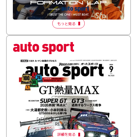
倒す相手を、信じてる。小林利徠斗 × 野村勇斗
【FORMATION LAP Produced by auto sport】
2026 Episode 2
もっと見る
［ SUPER GT 熱闘“再点火”特集 ］
RE:IGNITION
詳細を見る