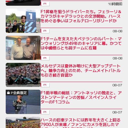
10時間前
F1
F1昇格を狙うドライバーたち。フェラーリ＆
カマラがキャデラックとの交渉開始。ハース
をめぐる争いはフォルナローリがリードか
08-08
F1
F1チームを支えた大ベテランのルパート・マ
ンウォリングが49年のキャリアに幕。かつて
は中嶋悟らとも同チームに在籍
08-08
F1
メルセデスは夏休み明けに大型アップデート
へ。競争力向上のため、チームメイトバトル
も引き続き容認か
08-07
F1
F1前半戦の総括：アントネッリの独走と、ア
P会員限定
ストンマーティンの苦悩／スペイン人ライ
ターのF1コラム
08-07
F1
ハースの旧車テストには昨年を大きく上回る
7900人が来場／ファンにカメラを託したマ