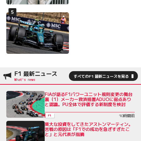
F1 最新ニュース
すべてのF1 最新ニュースを見る
FIAが語るF1パワーユニット規則変更の舞台
裏（1）メーカー救済措置ADUOに弱点あり
と認識。PU全体で評価する新制度を検討
10時間前
F1
莫大な投資をしてきたアストンマーティン。
苦戦の原因は「F1での成功を急ぎすぎたこ
と」と元代表が指摘