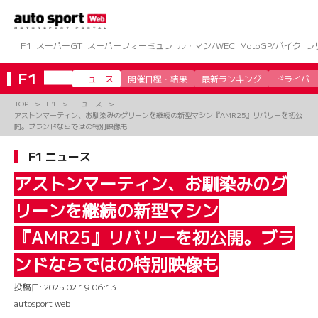
コ
ン
テ
ン
F1
スーパーGT
スーパーフォーミュラ
ル・マン/WEC
MotoGP/バイク
ラ
ツ
へ
F1
ニュース
開催日程・結果
最新ランキング
ドライバー
ス
キ
TOP
F1
ニュース
ッ
アストンマーティン、お馴染みのグリーンを継続の新型マシン『AMR25』リバリーを初公
プ
開。ブランドならではの特別映像も
F1 ニュース
アストンマーティン、お馴染みのグ
リーンを継続の新型マシン
『AMR25』リバリーを初公開。ブラ
ンドならではの特別映像も
投稿日:
2025.02.19 06:13
autosport web