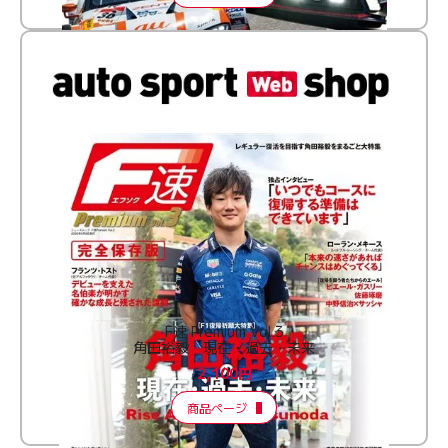
F速 Premium Vol.3
角田裕毅 現在・過去・未来
2,100円
商品ページ