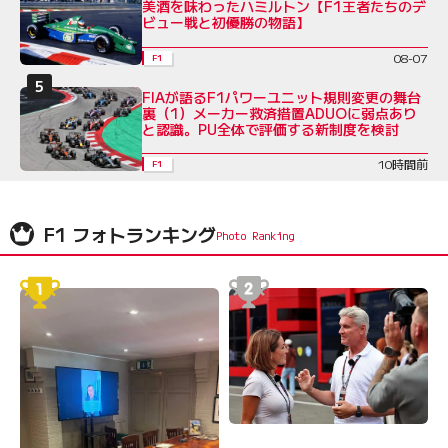
美酒を味わったハミルトン【F1王者たちのデ
ビュー戦と初優勝の物語】
08-07
F1
FIAが語るF1パワーユニット規則変更の舞台
裏（1）メーカー救済措置ADUOに弱点あり
と認識。PU全体で評価する新制度を検討
10時間前
F1
F1 フォトランキング