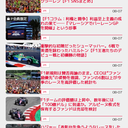
クラーレン【F1 SNSまとめ】
08-07
F1
【F1コラム：利権と闘争】利益至上主義の成
P会員限定
れの果て──『マレーシアでバーレーンGP
を開催』という珍事
08-07
F1
衝撃的な初陣だったシューマッハー。6戦で
美酒を味わったハミルトン【F1王者たちのデ
ビュー戦と初優勝の物語】
08-07
F1
F1新規則は賛否両論のまま。CEOは“ファン
最優先”の姿勢を強調、ファンの6割以上が今
季のレースを高評価した統計も
08-07
F1
F1チームの評価額は上昇中、数年後には
「100億ドル」に到達か。アルピーヌ株式を
保有するファンドは売却を検討
08-07
F1
ハジャー「表彰台を争うようなレースをした