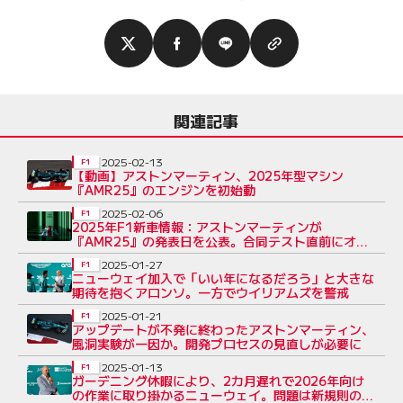
関連記事
2025-02-13
F1
【動画】アストンマーティン、2025年型マシン
『AMR25』のエンジンを初始動
2025-02-06
F1
2025年F1新車情報：アストンマーティンが
『AMR25』の発表日を公表。合同テスト直前にオン
ラインローンチ＆初走行
2025-01-27
F1
ニューウェイ加入で「いい年になるだろう」と大きな
期待を抱くアロンソ。一方でウイリアムズを警戒
2025-01-21
F1
アップデートが不発に終わったアストンマーティン、
風洞実験が一因か。開発プロセスの見直しが必要に
2025-01-13
F1
ガーデニング休暇により、2カ月遅れで2026年向け
の作業に取り掛かるニューウェイ。問題は新規則の理