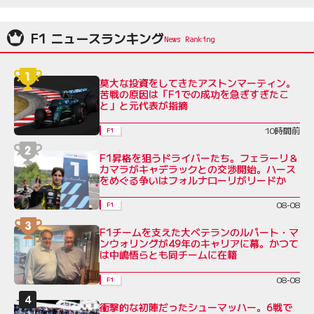
F1 ニュースランキング
莫大な投資をしてきたアストンマーティン。
苦戦の原因は「F1での成功を急ぎすぎたこ
と」と元代表が指摘
10時間前
F1
F1昇格を狙うドライバーたち。フェラーリ＆
カマラがキャデラックとの交渉開始。ハース
をめぐる争いはフォルナローリがリードか
08-08
F1
F1チームを支えた大ベテランのルパート・マ
ンウォリングが49年のキャリアに幕。かつて
は中嶋悟らとも同チームに在籍
08-08
F1
衝撃的な初陣だったシューマッハー。6戦で