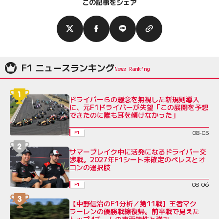
この記事をシェア
F1 ニュースランキング
ドライバーらの懸念を無視した新規則導入
に、元F1ドライバーが失望「この展開を予想
できたのに誰も耳を傾けなかった」
08-05
F1
サマーブレイク中に活発になるドライバー交
渉戦。2027年F1シート未確定のペレスとオ
コンの選択肢
08-06
F1
【中野信治のF1分析／第11戦】王者マク
ラーレンの優勝戦線復帰。前半戦で見えた