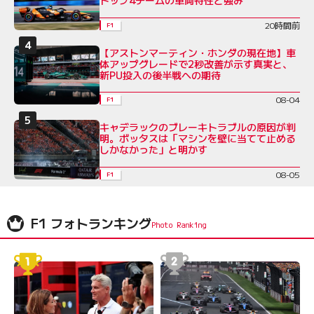
トップ4チームの車両特性と強み
20時間前
F1
【アストンマーティン・ホンダの現在地】車
体アップグレードで2秒改善が示す真実と、
新PU投入の後半戦への期待
08-04
F1
キャデラックのブレーキトラブルの原因が判
明。ボッタスは「マシンを壁に当てて止める
しかなかった」と明かす
08-05
F1
F1 フォトランキング