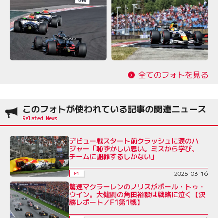
全てのフォトを見る
このフォトが使われている記事の関連ニュース
デビュー戦スタート前クラッシュに涙のハ
ジャー「恥ずかしい思い。ミスから学び、
チームに謝罪するしかない」
2025-03-16
F1
驚速マクラーレンのノリスがポール・トゥ・
ウイン。大健闘の角田裕毅は戦略に泣く【決
勝レポート／F1第1戦】