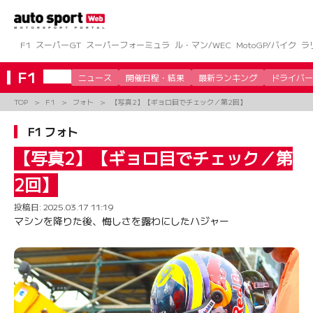
コ
ン
テ
ン
F1
スーパーGT
スーパーフォーミュラ
ル・マン/WEC
MotoGP/バイク
ラ
ツ
へ
F1
ニュース
開催日程・結果
最新ランキング
ドライバー
ス
キ
TOP
F1
フォト
【写真2】【ギョロ目でチェック／第2回】
ッ
プ
F1 フォト
【写真2】【ギョロ目でチェック／第
2回】
投稿日:
2025.03.17 11:19
マシンを降りた後、悔しさを露わにしたハジャー