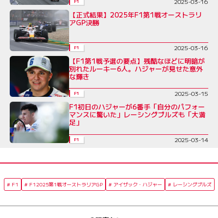
2025-03-16
F1
【正式結果】2025年F1第1戦オーストラリ
アGP決勝
2025-03-16
F1
【F1第1戦予選の要点】残酷なほどに明暗が
別れたルーキー6人。ハジャーが見せた意外
な輝き
2025-03-15
F1
F1初日のハジャーが6番手「自分のパフォー
マンスに驚いた」レーシングブルズも「大満
足」
2025-03-14
F1
F1
F12025第1戦オーストラリアGP
アイザック・ハジャー
レーシングブルズ