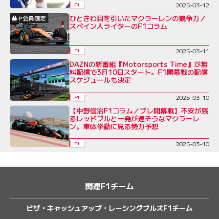
2025-03-12
F1
ひときわ目を引いたマクラーレンの競争力／
P会員限定
スペイン人ライターのF1コラム
2025-03-11
F1
DAZNの新番組『Motorsports Time』が無
料配信で3月10日スタート。F1開幕戦の配信
スケジュールも決定
2025-03-10
F1
【中野信治F1コラム／プレ開幕戦】不安が残
るレッドブルと一発が速そうなマクラーレ
ン。車体挙動に見る勢力予想
2025-03-10
F1
関連F1チーム
ビザ・キャッシュアップ・レーシングブルズF1チーム