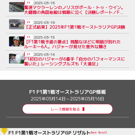
2025-03-16
F1
驚速マクラーレンのノリスがポール・トゥ・ウイン。
大健闘の角田裕毅は戦略に泣く【決勝レポート／F1
第1戦】
2025-03-16
F1
【正式結果】2025年F1第1戦オーストラリアGP決勝
2025-03-15
F1
【F1第1戦予選の要点】残酷なほどに明暗が別れた
ルーキー6人。ハジャーが見せた意外な輝き
2025-03-14
F1
F1初日のハジャーが6番手「自分のパフォーマンスに
驚いた」レーシングブルズも「大満足」
F1 F1第1戦オーストラリアGP情報
2025年03月14日～2025年03月16日
レース情報を見る
F1 F1第1戦オーストラリアGP リザルト
Race Result