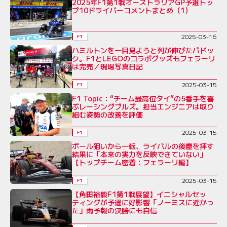
2025年F1第1戦オーストラリアGP予選トッ
プ10ドライバーコメントまとめ（1）
2025-03-16
F1
ハミルトンを一目見ようと列が伸びたパドッ
ク。F1とLEGOのコラボグッズもフェラーリ
は完売／現場写真日記
2025-03-15
F1
F1 Topic：“チーム最高位タイ”の5番手を喜
ぶレーシングブルズ。担当エンジニアは取り
組む姿勢の改善を評価
2025-03-15
F1
ポール狙いから一転、ライバルの後塵を拝す
結果に「本来の実力を反映できていない」
【トップチーム密着：フェラーリ編】
2025-03-15
F1
【角田裕毅F1第1戦展望】イニシャルセッ
ティングが予選に好影響「ノーミスに近かっ
た」雨予報の決勝にも自信