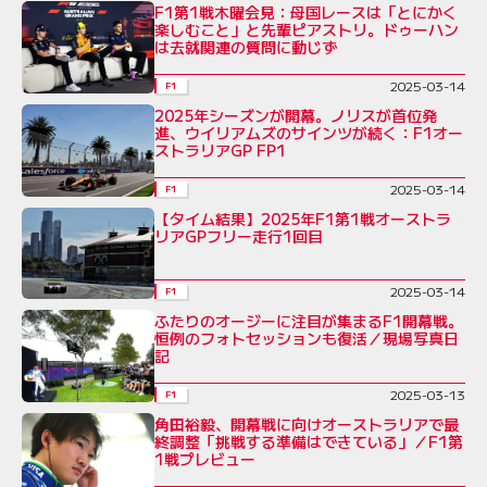
F1第1戦木曜会見：母国レースは「とにかく
楽しむこと」と先輩ピアストリ。ドゥーハン
は去就関連の質問に動じず
2025-03-14
F1
2025年シーズンが開幕。ノリスが首位発
進、ウイリアムズのサインツが続く：F1オー
ストラリアGP FP1
2025-03-14
F1
【タイム結果】2025年F1第1戦オーストラ
リアGPフリー走行1回目
2025-03-14
F1
ふたりのオージーに注目が集まるF1開幕戦。
恒例のフォトセッションも復活／現場写真日
記
2025-03-13
F1
角田裕毅、開幕戦に向けオーストラリアで最
終調整「挑戦する準備はできている」／F1第
1戦プレビュー