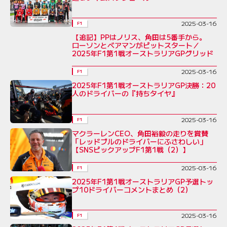
2025-03-16
F1
【追記】PPはノリス、角田は5番手から。
ローソンとベアマンがピットスタート／
2025年F1第1戦オーストラリアGPグリッド
2025-03-16
F1
2025年F1第1戦オーストラリアGP決勝：20
人のドライバーの『持ちタイヤ』
2025-03-16
F1
マクラーレンCEO、角田裕毅の走りを賞賛
「レッドブルのドライバーにふさわしい」
【SNSピックアップF1第1戦（2）】
2025-03-16
F1
2025年F1第1戦オーストラリアGP予選トッ
プ10ドライバーコメントまとめ（2）
2025-03-16
F1