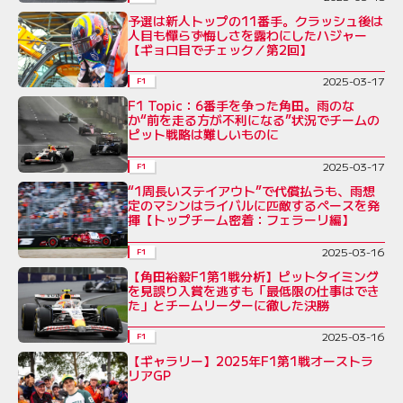
予選は新人トップの11番手。クラッシュ後は
人目も憚らず悔しさを露わにしたハジャー
【ギョロ目でチェック／第2回】
2025-03-17
F1
F1 Topic：6番手を争った角田。雨のな
か“前を走る方が不利になる”状況でチームの
ピット戦略は難しいものに
2025-03-17
F1
“1周長いステイアウト”で代償払うも、雨想
定のマシンはライバルに匹敵するペースを発
揮【トップチーム密着：フェラーリ編】
2025-03-16
F1
【角田裕毅F1第1戦分析】ピットタイミング
を見誤り入賞を逃すも「最低限の仕事はでき
た」とチームリーダーに徹した決勝
2025-03-16
F1
【ギャラリー】2025年F1第1戦オーストラ
リアGP