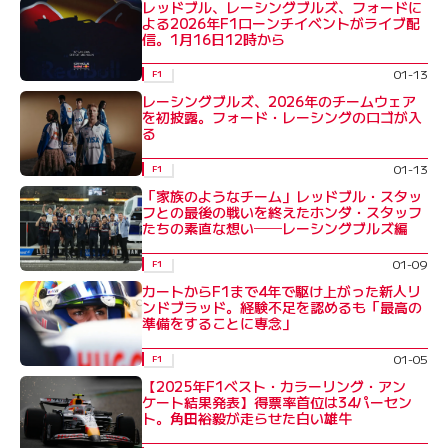
レッドブル、レーシングブルズ、フォードに
よる2026年F1ローンチイベントがライブ配
信。1月16日12時から
01-13
F1
レーシングブルズ、2026年のチームウェア
を初披露。フォード・レーシングのロゴが入
る
01-13
F1
「家族のようなチーム」レッドブル・スタッ
フとの最後の戦いを終えたホンダ・スタッフ
たちの素直な想い──レーシングブルズ編
01-09
F1
カートからF1まで4年で駆け上がった新人リ
ンドブラッド。経験不足を認めるも「最高の
準備をすることに専念」
01-05
F1
【2025年F1ベスト・カラーリング・アン
ケート結果発表】得票率首位は34パーセン
ト。角田裕毅が走らせた白い雄牛