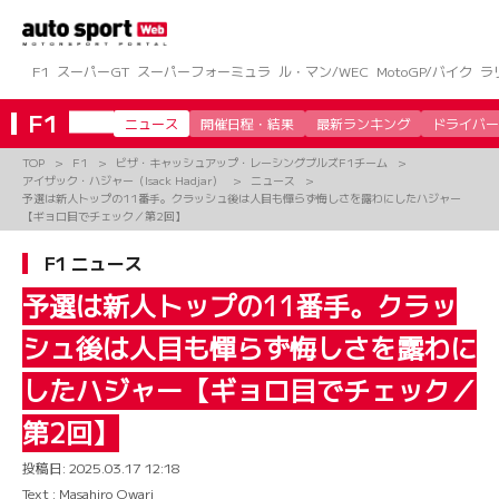
コ
ン
テ
ン
F1
スーパーGT
スーパーフォーミュラ
ル・マン/WEC
MotoGP/バイク
ラ
ツ
へ
F1
ニュース
開催日程・結果
最新ランキング
ドライバー
ス
キ
TOP
F1
ビザ・キャッシュアップ・レーシングブルズF1チーム
ッ
アイザック・ハジャー（Isack Hadjar）
ニュース
プ
予選は新人トップの11番手。クラッシュ後は人目も憚らず悔しさを露わにしたハジャー
【ギョロ目でチェック／第2回】
F1 ニュース
予選は新人トップの11番手。クラッ
シュ後は人目も憚らず悔しさを露わに
したハジャー【ギョロ目でチェック／
第2回】
投稿日:
2025.03.17 12:18
Text : Masahiro Owari