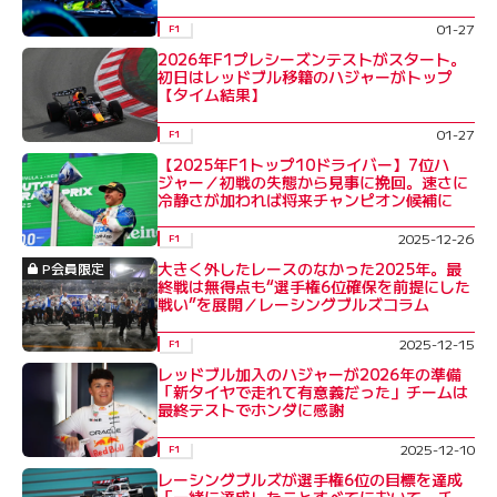
01-27
F1
2026年F1プレシーズンテストがスタート。
初日はレッドブル移籍のハジャーがトップ
【タイム結果】
01-27
F1
【2025年F1トップ10ドライバー】7位ハ
ジャー／初戦の失態から見事に挽回。速さに
冷静さが加われば将来チャンピオン候補に
2025-12-26
F1
大きく外したレースのなかった2025年。最
P会員限定
終戦は無得点も“選手権6位確保を前提にした
戦い”を展開／レーシングブルズコラム
2025-12-15
F1
レッドブル加入のハジャーが2026年の準備
「新タイヤで走れて有意義だった」チームは
最終テストでホンダに感謝
2025-12-10
F1
レーシングブルズが選手権6位の目標を達成
「一緒に達成したことすべてにおいて、チー