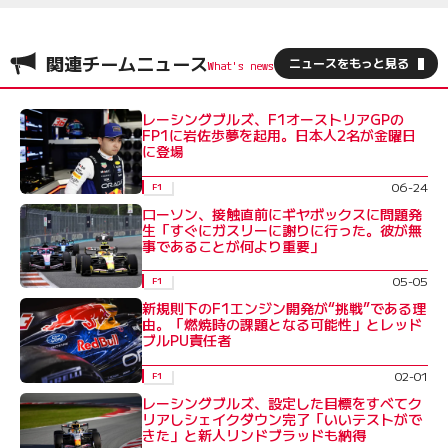
関連チームニュース
ニュースをもっと見る
レーシングブルズ、F1オーストリアGPの
FP1に岩佐歩夢を起用。日本人2名が金曜日
に登場
06-24
F1
ローソン、接触直前にギヤボックスに問題発
生「すぐにガスリーに謝りに行った。彼が無
事であることが何より重要」
05-05
F1
新規則下のF1エンジン開発が“挑戦”である理
由。「燃焼時の課題となる可能性」とレッド
ブルPU責任者
02-01
F1
レーシングブルズ、設定した目標をすべてク
リアしシェイクダウン完了「いいテストがで
きた」と新人リンドブラッドも納得