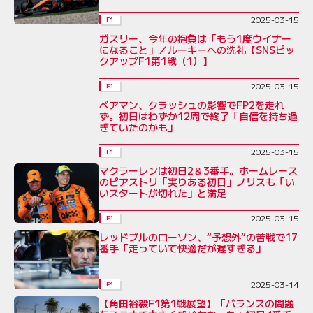
2025-03-15
F1
ガスリー、今年の抱負は「もう1度ウイナー
になること」／ルーキーへの洗礼【SNSピッ
クアップF1第1戦（1）】
2025-03-15
F1
ベアマン、クラッシュの影響でFP2を走れ
ず。初日はわずか12周で終了「自信を持ち過
ぎていたのかも」
2025-03-15
F1
マクラーレンは初日2＆3番手。ホームレース
のピアストリ「実りある初日」ノリスも「い
いスタートが切れた」と満足
2025-03-15
F1
レッドブルのローソン、“予想外”の苦戦で17
番手「走っていて快適だが遅すぎる」
2025-03-14
F1
【角田裕毅F1第1戦展望】「バランスの問題