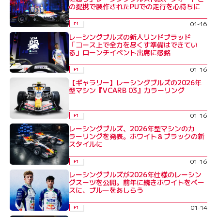
の提携で製作されたPUでの走行を心待ちに
01-16
F1
レーシングブルズの新人リンドブラッド
「コース上で全力を尽くす準備はできてい
る」ローンチイベント出席に感銘
01-16
F1
【ギャラリー】レーシングブルズの2026年
型マシン『VCARB 03』カラーリング
01-16
F1
レーシングブルズ、2026年型マシンのカ
ラーリングを発表。ホワイト＆ブラックの新
スタイルに
01-16
F1
レーシングブルズが2026年仕様のレーシン
グスーツを公開。前年に続きホワイトをベー
スに、ブルーをあしらう
01-14
F1