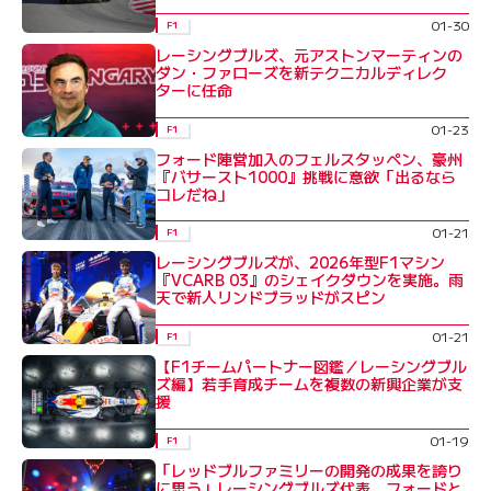
01-30
F1
レーシングブルズ、元アストンマーティンの
ダン・ファローズを新テクニカルディレク
ターに任命
01-23
F1
フォード陣営加入のフェルスタッペン、豪州
『バサースト1000』挑戦に意欲「出るなら
コレだね」
01-21
F1
レーシングブルズが、2026年型F1マシン
『VCARB 03』のシェイクダウンを実施。雨
天で新人リンドブラッドがスピン
01-21
F1
【F1チームパートナー図鑑／レーシングブル
ズ編】若手育成チームを複数の新興企業が支
援
01-19
F1
「レッドブルファミリーの開発の成果を誇り
に思う」レーシングブルズ代表、フォードと