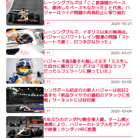
レーシングブルズは「ここ数週間のペース
も、期待したペースもなかった」と代表。ハ
ジャーはライド問題の再発防止に取り組む
2025-10-21
F1
レーシングブルズ、イギリス以来の無得点。
ハジャーにパワートレイン関連の問題「スト
レートで遅く、打つ手がなかった」
2025-10-07
F1
ハジャー予選8番手も悔しさ示す「ミスをし
た自分に腹が立つ」ボスは「完璧なラップ
だったらフェラーリに勝っていた」
2025-10-05
F1
シンガポール初走行の新人ハジャーは初日2
番手も「新品タイヤでの最初のアタックに苦
戦」サーキットには好印象
2025-10-04
F1
5年ぶりのホンダPU勢全車入賞。チーム側と
連携により、ハジャーのトラブルをグリッド
で修復：ホンダ／HRC密着