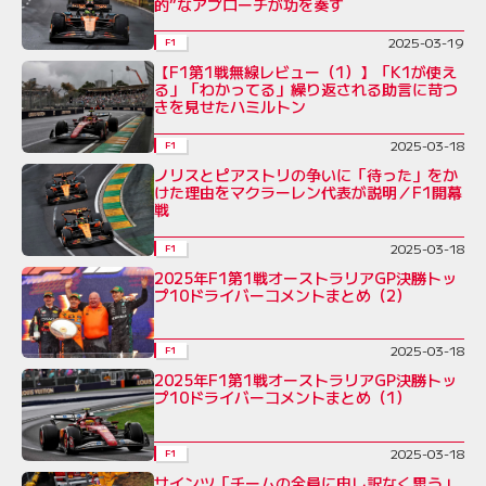
的”なアプローチが功を奏す
2025-03-19
F1
【F1第1戦無線レビュー（1）】「K1が使え
る」「わかってる」繰り返される助言に苛つ
きを見せたハミルトン
2025-03-18
F1
ノリスとピアストリの争いに「待った」をか
けた理由をマクラーレン代表が説明／F1開幕
戦
2025-03-18
F1
2025年F1第1戦オーストラリアGP決勝トッ
プ10ドライバーコメントまとめ（2）
2025-03-18
F1
2025年F1第1戦オーストラリアGP決勝トッ
プ10ドライバーコメントまとめ（1）
2025-03-18
F1
サインツ「チームの全員に申し訳なく思う」