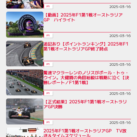
2025-03-16
F1
【動画】2025年F1第1戦オーストラリア
GP ハイライト
2025-03-16
F1
追記あり【ポイントランキング】2025年F1
第1戦オーストラリアGP終了時点
2025-03-16
F1
驚速マクラーレンのノリスがポール・トゥ・
ウイン。大健闘の角田裕毅は戦略に泣く【決
勝レポート／F1第1戦】
2025-03-16
F1
【正式結果】2025年F1第1戦オーストラリ
アGP決勝
2025-03-16
F1
2025年F1第1戦オーストラリアGP TV放
送＆タイムスケジュール