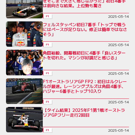
をそこまで大きく感じなかった」初日4番手
は前向きな結果。上位勢も驚き
2025-03-14
F1
フェルスタッペン初日7番手「トップで戦う
にはペースが足りない。修正は簡単ではなさ
そう」
2025-03-14
F1
角田裕毅、開幕戦初日に4番手「良いスター
トを切れた。マシンが好調だと感じる」
2025-03-14
F1
F1オーストラリアGP FP2：初日はルクレー
ルが最速。レーシングブルズは角田4番手、
ハジャー6番手とトップ10入り
2025-03-14
F1
【タイム結果】2025年F1第1戦オーストラ
リアGPフリー走行2回目
2025-03-14
F1