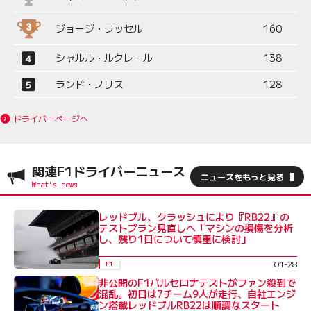
ジョージ・ラッセル
160
シャルル・ルクレール
138
ランド・ノリス
128
ドライバーページへ
関連F1ドライバーニュース
ニュースをもっと見る
レッドブル、クラッシュにより『RB22』の
テストプラン見直しへ「マシンの損傷を分析
し、残り1日について慎重に検討」
01-28
F1
非公開のF1バルセロナテストがファン殺到で
混乱。初日は7チーム9人が走行、自社エンジ
ン搭載レッドブルRB22は順調なスタート