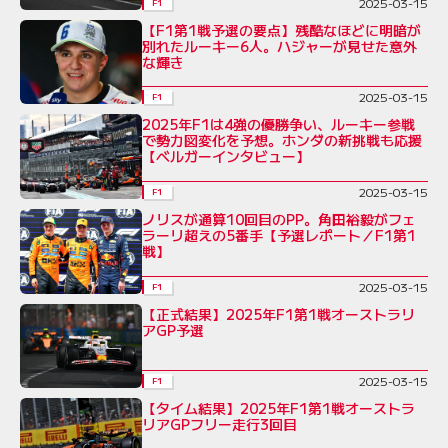
2025-03-15
F1
【F1第1戦予選の要点】残酷なほどに明暗が
別れたルーキー6人。ハジャーが見せた意外
な輝き
2025-03-15
F1
2025年F1は4強の優勝争い、ルーキー参戦
で勢力図変化を予想。ホンダの新挑戦も応援
【ベルガーインタビュー】
2025-03-15
F1
ノリスが通算10回目のPP。角田裕毅がフェ
ラーリ超えの5番手【予選レポート／F1第1
戦】
2025-03-15
F1
【正式結果】2025年F1第1戦オーストラリ
アGP予選
2025-03-15
F1
【タイム結果】2025年F1第1戦オーストラ
リアGPフリー走行3回目