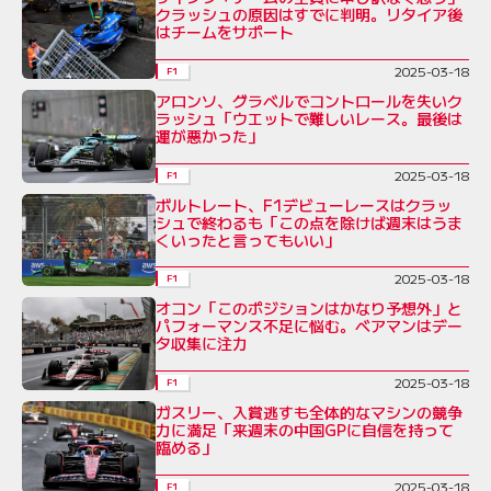
クラッシュの原因はすでに判明。リタイア後
はチームをサポート
2025-03-18
F1
アロンソ、グラベルでコントロールを失いク
ラッシュ「ウエットで難しいレース。最後は
運が悪かった」
2025-03-18
F1
ボルトレート、F1デビューレースはクラッ
シュで終わるも「この点を除けば週末はうま
くいったと言ってもいい」
2025-03-18
F1
オコン「このポジションはかなり予想外」と
パフォーマンス不足に悩む。ベアマンはデー
タ収集に注力
2025-03-18
F1
ガスリー、入賞逃すも全体的なマシンの競争
力に満足「来週末の中国GPに自信を持って
臨める」
2025-03-18
F1