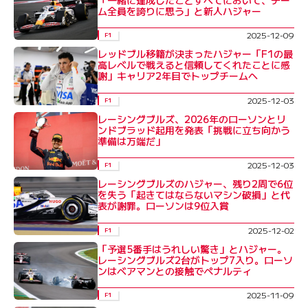
ム全員を誇りに思う」と新人ハジャー
2025-12-09
F1
レッドブル移籍が決まったハジャー「F1の最
高レベルで戦えると信頼してくれたことに感
謝」キャリア2年目でトップチームへ
2025-12-03
F1
レーシングブルズ、2026年のローソンとリ
ンドブラッド起用を発表「挑戦に立ち向かう
準備は万端だ」
2025-12-03
F1
レーシングブルズのハジャー、残り2周で6位
を失う「起きてはならないマシン破損」と代
表が謝罪。ローソンは9位入賞
2025-12-02
F1
「予選5番手はうれしい驚き」とハジャー。
レーシングブルズ2台がトップ7入り。ローソ
ンはベアマンとの接触でペナルティ
2025-11-09
F1