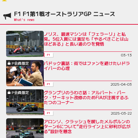
F1 F1第1戦オーストラリアGP ニュース
ノリス、最速マシンは「フェラーリ」と私
見。5位入賞には満足も「やるべきことは山
ほどある」と長い道のりを覚悟
03-13
F1
パドック裏話：街ではファンを避けたいドラ
P会員限定
イバーの心理
2025-04-03
F1
グランプリのうわさ話：アルバート・パー
P会員限定
ク・サーキット改修のためFIAが注視するふ
たつのコーナー
2025-03-22
F1
アロンソ、クラッシュを喫したメルボルンの
ターン6について“走行ライン上に砂利が広が
る”設計を懸念