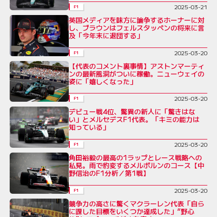
2025-03-21
F1
英国メディアを味方に論争するホーナーに対
し、ブラウンはフェルスタッペンの将来に言
及「今年末に退団する」
2025-03-20
F1
【代表のコメント裏事情】アストンマーティ
ンの最新風洞がついに稼働。ニューウェイの
姿に「嬉しくなった」
2025-03-20
F1
デビュー戦4位、驚異の新人に「驚きはな
い」とメルセデスF1代表。「キミの能力は
知っている」
2025-03-20
F1
角田裕毅の最高の1ラップとレース戦略への
私見。雨で豹変するメルボルンのコース【中
野信治のF1分析／第1戦】
2025-03-20
F1
競争力の高さに驚くマクラーレン代表「自ら
に課した目標をいくつか達成した」“野心