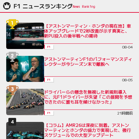
F1 ニュースランキング
【アストンマーティン・ホンダの現在地】車
体アップグレードで2秒改善が示す真実と、
新PU投入の後半戦への期待
08-04
F1
アストンマーティンF1のパフォーマンスディ
レクターが今シーズン末で離脱へ
08-05
F1
ドライバーらの懸念を無視した新規則導入
に、元F1ドライバーが失望「この展開を予想
できたのに誰も耳を傾けなかった」
21時間前
F1
【コラム】AMR26は深夜に到着。アストン
マーティンとホンダの協力で実現した、強行
スケジュールでの大型アップデート