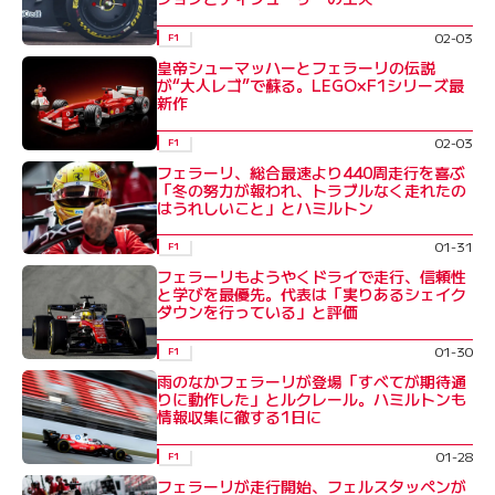
02-03
F1
皇帝シューマッハーとフェラーリの伝説
が“大人レゴ”で蘇る。LEGO×F1シリーズ最
新作
02-03
F1
フェラーリ、総合最速より440周走行を喜ぶ
「冬の努力が報われ、トラブルなく走れたの
はうれしいこと」とハミルトン
01-31
F1
フェラーリもようやくドライで走行、信頼性
と学びを最優先。代表は「実りあるシェイク
ダウンを行っている」と評価
01-30
F1
雨のなかフェラーリが登場「すべてが期待通
りに動作した」とルクレール。ハミルトンも
情報収集に徹する1日に
01-28
F1
フェラーリが走行開始、フェルスタッペンが