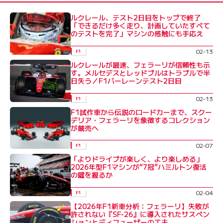
ルクレール、テスト2日目をトップで終了
「できるだけ多く走り、計画していたすべて
のテストを完了」マシンの感触にも手応え
02-13
F1
ルクレールが最速、フェラーリが信頼性も示
す。メルセデスとレッドブルはトラブルで半
日失う／F1バーレーンテスト2日目
02-13
F1
F1試作車から伝説のロードカーまで、スクー
デリア・フェラーリを象徴するコレクション
が競売へ
02-07
F1
「よりドライブが楽しく、より楽しめる」
2026年型F1マシンが“7冠”ハミルトン復活
の鍵を握るか
02-04
F1
【2026年F1新車分析：フェラーリ】失敗が
許されない『SF-26』に導入されたサスペン
ションとディフューザーの工夫