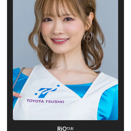
RiO
りお