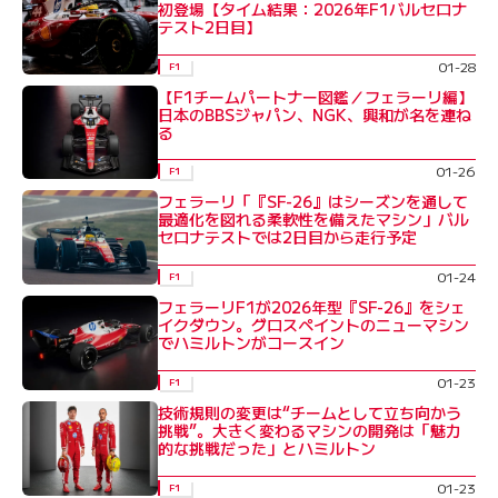
初登場【タイム結果：2026年F1バルセロナ
テスト2日目】
01-28
F1
【F1チームパートナー図鑑／フェラーリ編】
日本のBBSジャパン、NGK、興和が名を連ね
る
01-26
F1
フェラーリ「『SF-26』はシーズンを通して
最適化を図れる柔軟性を備えたマシン」バル
セロナテストでは2日目から走行予定
01-24
F1
フェラーリF1が2026年型『SF-26』をシェ
イクダウン。グロスペイントのニューマシン
でハミルトンがコースイン
01-23
F1
技術規則の変更は“チームとして立ち向かう
挑戦”。大きく変わるマシンの開発は「魅力
的な挑戦だった」とハミルトン
01-23
F1