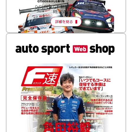
［ SUPER GT 熱闘“再点火”特集 ］
RE:IGNITION
詳細を見る
F速 Premium Vol.3
角田裕毅 現在・過去・未来