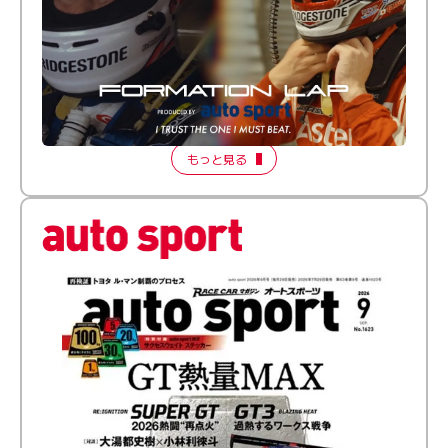
倒す相手を、信じてる。小林利徠斗 × 野村勇斗
【FORMATION LAP Produced by auto sport】
2026 Episode 2
もっと見る