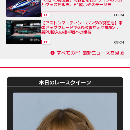
とグッズを販売、F1展示やステージも
08-04
F1
【アストンマーティン・ホンダの現在地】車
体アップグレードで2秒改善が示す真実と、
新PU投入の後半戦への期待
08-04
F1
すべてのF1 最新ニュースを見る
本日のレースクイーン