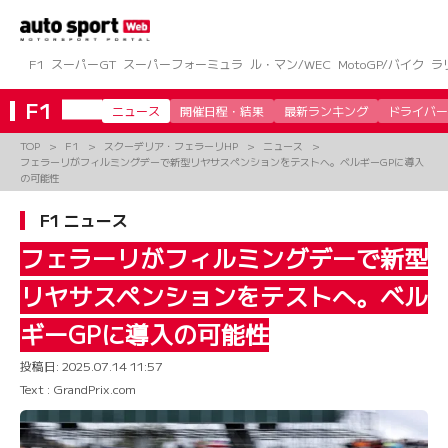
コ
ン
テ
ン
F1
スーパーGT
スーパーフォーミュラ
ル・マン/WEC
MotoGP/バイク
ラ
ツ
へ
F1
ニュース
開催日程・結果
最新ランキング
ドライバー
ス
キ
TOP
F1
スクーデリア・フェラーリHP
ニュース
ッ
フェラーリがフィルミングデーで新型リヤサスペンションをテストへ。ベルギーGPに導入
プ
の可能性
F1 ニュース
フェラーリがフィルミングデーで新型
リヤサスペンションをテストへ。ベル
ギーGPに導入の可能性
投稿日:
2025.07.14 11:57
Text : GrandPrix.com