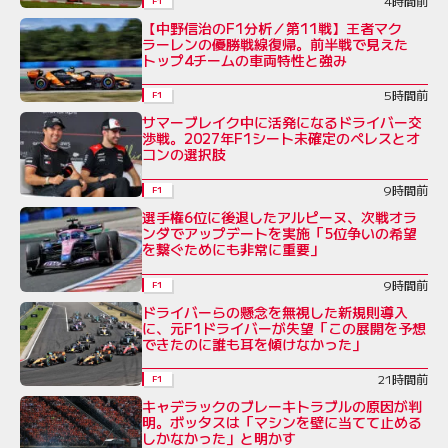
4時間前
F1
【中野信治のF1分析／第11戦】王者マク
ラーレンの優勝戦線復帰。前半戦で見えた
トップ4チームの車両特性と強み
5時間前
F1
サマーブレイク中に活発になるドライバー交
渉戦。2027年F1シート未確定のペレスとオ
コンの選択肢
9時間前
F1
選手権6位に後退したアルピーヌ、次戦オラ
ンダでアップデートを実施「5位争いの希望
を繋ぐためにも非常に重要」
9時間前
F1
ドライバーらの懸念を無視した新規則導入
に、元F1ドライバーが失望「この展開を予想
できたのに誰も耳を傾けなかった」
21時間前
F1
キャデラックのブレーキトラブルの原因が判
明。ボッタスは「マシンを壁に当てて止める
しかなかった」と明かす