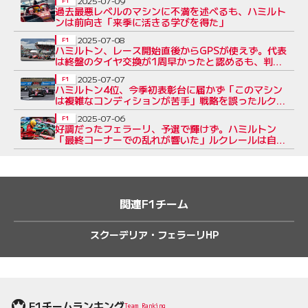
2025-07-09
F1
過去最悪レベルのマシンに不満を述べるも、ハミルト
ンは前向き「来季に活きる学びを得た」
2025-07-08
F1
ハミルトン、レース開始直後からGPSが使えず。代表
は終盤のタイヤ交換が1周早かったと認めるも、判断
を擁護
2025-07-07
F1
ハミルトン4位、今季初表彰台に届かず「このマシン
は複雑なコンディションが苦手」戦略を誤ったルク
レールは14位
2025-07-06
F1
好調だったフェラーリ、予選で輝けず。ハミルトン
「最終コーナーでの乱れが響いた」ルクレールは自分
に苛立ち
関連F1チーム
スクーデリア・フェラーリHP
F1チームランキング
Team Ranking