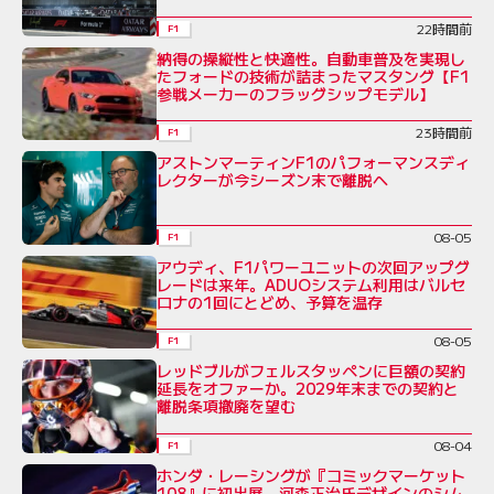
22時間前
F1
納得の操縦性と快適性。自動車普及を実現し
たフォードの技術が詰まったマスタング【F1
参戦メーカーのフラッグシップモデル】
23時間前
F1
アストンマーティンF1のパフォーマンスディ
レクターが今シーズン末で離脱へ
08-05
F1
アウディ、F1パワーユニットの次回アップグ
レードは来年。ADUOシステム利用はバルセ
ロナの1回にとどめ、予算を温存
08-05
F1
レッドブルがフェルスタッペンに巨額の契約
延長をオファーか。2029年末までの契約と
離脱条項撤廃を望む
08-04
F1
ホンダ・レーシングが『コミックマーケット
108』に初出展。河森正治氏デザインのシム