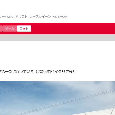
リー/WRC
ドリフト
レースクイーン
AS SHOP
チーム
フォト
一部になっている（2025年F1イタリアGP）