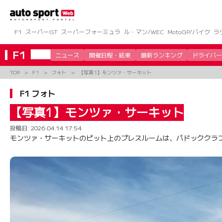
コ
ン
テ
ン
F1
スーパーGT
スーパーフォーミュラ
ル・マン/WEC
MotoGP/バイク
ラ
ツ
へ
F1
ニュース
開催日程・結果
最新ランキング
ドライバー
ス
キ
TOP
F1
フォト
【写真1】モンツァ・サーキット
ッ
プ
F1 フォト
【写真1】モンツァ・サーキット
投稿日:
2026.04.14 17:54
モンツァ・サーキットのピット上のプレスルームは、パドッククラブの