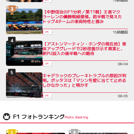
【中野信治のF1分析／第11戦】王者マク
ラーレンの優勝戦線復帰。前半戦で見えた
トップ4チームの車両特性と強み
15時間前
F1
【アストンマーティン・ホンダの現在地】車
体アップグレードで2秒改善が示す真実と、
新PU投入の後半戦への期待
08-04
F1
キャデラックのブレーキトラブルの原因が判
明。ボッタスは「マシンを壁に当てて止める
しかなかった」と明かす
08-05
F1
F1 フォトランキング