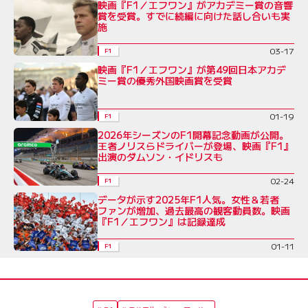
映画『F1／エフワン』がアカデミー賞の音響
賞を受賞。すでに続編に向けた話し合いも実
施
03-17
F1
映画『F1／エフワン』が第49回日本アカデ
ミー賞の優秀外国映画賞を受賞
01-19
F1
2026年シーズンのF1開幕記念動画が公開。
王者ノリスらドライバーが登場、映画『F1』
出演のダムソン・イドリスも
02-24
F1
データが示す2025年F1人気。女性＆若者
ファンが増加、過去最高の観客動員数。映画
『F1／エフワン』は記録達成
01-11
F1