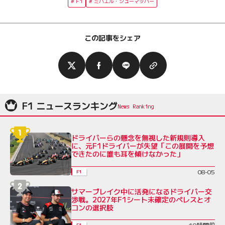
F1
ミハエル・シューマッハー
この記事をシェア
F1 ニュースランキング
ドライバーらの懸念を無視した新規則導入
に、元F1ドライバーが失望「この展開を予想
できたのに誰も耳を傾けなかった」
08-05
F1
サマーブレイク中に活発になるドライバー交
渉戦。2027年F1シート未確定のペレスとオ
コンの選択肢
19時間前
F1