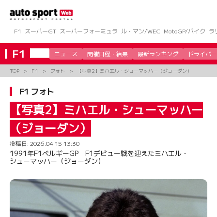
コ
ン
テ
ン
F1
スーパーGT
スーパーフォーミュラ
ル・マン/WEC
MotoGP/バイク
ラ
ツ
へ
F1
ニュース
開催日程・結果
最新ランキング
ドライバー
ス
キ
TOP
F1
フォト
【写真2】ミハエル・シューマッハー（ジョーダン）
ッ
プ
F1 フォト
【写真2】ミハエル・シューマッハー
（ジョーダン）
投稿日:
2026.04.15 13:30
1991年F1ベルギーGP F1デビュー戦を迎えたミハエル・
シューマッハー（ジョーダン）