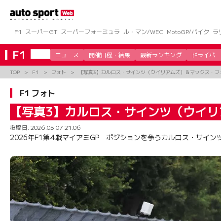
コ
ン
テ
ン
F1
スーパーGT
スーパーフォーミュラ
ル・マン/WEC
MotoGP/バイク
ラ
ツ
へ
F1
ニュース
開催日程・結果
最新ランキング
ドライバー
ス
キ
TOP
F1
フォト
【写真3】カルロス・サインツ（ウイリアムズ）＆マックス・フ
ッ
プ
F1 フォト
【写真3】カルロス・サインツ（ウイ
投稿日:
2026.05.07 21:06
2026年F1第4戦マイアミGP ポジションを争うカルロス・サイ