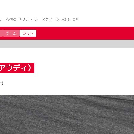
リー/WRC
ドリフト
レースクイーン
AS SHOP
チーム
フォト
アウディ）
ィ）