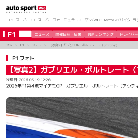
コ
ン
テ
ン
F1
スーパーGT
スーパーフォーミュラ
ル・マン/WEC
MotoGP/バイク
ラ
ツ
へ
F1
ニュース
開催日程・結果
最新ランキング
ドライバー
ス
キ
TOP
F1
フォト
【写真2】ガブリエル・ボルトレート（アウディ）
ッ
プ
F1 フォト
【写真2】ガブリエル・ボルトレート（
投稿日:
2026.05.19 12:26
2026年F1第4戦マイアミGP ガブリエル・ボルトレート（アウデ