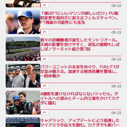
05-22
F1
「僕はF1にいいマシンが欲しいだけ」PU規
則変更を前向きに捉えるフェルスタッペン。
F1残留の可能性にも言及
05-22
F1
数々の初優勝者が誕生したモントリオール。
天候の影響を受けやすく、波乱の展開もしば
しば／サーキット紹介第7回
05-22
F1
パワーユニットの未来をめぐり、FIAとF1が
足並み揃える。加速する経済危機を警戒し、
一時休戦か
05-22
F1
4連敗を避けなければならないラッセル。タ
イトルへの望みとチーム内立場をかけてカナ
ダに臨む
05-22
F1
キャデラック、アップデートにより前進した
マイアミで手応えを掴む。カナダでも新パー