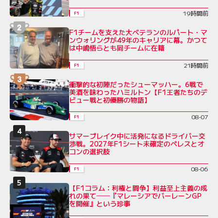
19時間前
F1
F1チームを支えた大ベテランのルパート・マ
ンウォリングが49年のキャリアに幕。かつて
は中嶋悟らとも同チームに在籍
21時間前
F1
衝撃的な初陣だったシューマッハー。6戦で
美酒を味わったハミルトン【F1王者たちのデ
ビュー戦と初優勝の物語】
08-07
F1
サマーブレイク中に活発になるドライバー交
渉戦。2027年F1シート未確定のペレスとオ
コンの選択肢
08-06
F1
【F1コラム：利権と闘争】利益至上主義の成
れの果て──『マレーシアでバーレーンGP
を開催』という珍事