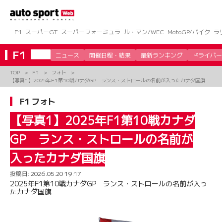
コ
ン
テ
ン
F1
スーパーGT
スーパーフォーミュラ
ル・マン/WEC
MotoGP/バイク
ラ
ツ
へ
F1
ニュース
開催日程・結果
最新ランキング
ドライバー
ス
キ
TOP
F1
フォト
ッ
【写真1】2025年F1第10戦カナダGP ランス・ストロールの名前が入ったカナダ国旗
プ
F1 フォト
【写真1】2025年F1第10戦カナダ
GP ランス・ストロールの名前が
入ったカナダ国旗
投稿日:
2026.05.20 19:17
2025年F1第10戦カナダGP ランス・ストロールの名前が入っ
たカナダ国旗