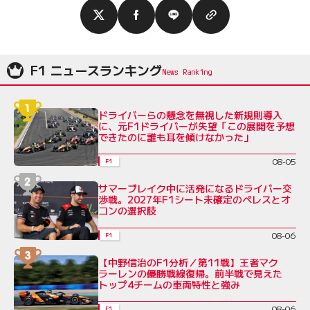
F1 ニュースランキング
ドライバーらの懸念を無視した新規則導入
に、元F1ドライバーが失望「この展開を予想
できたのに誰も耳を傾けなかった」
08-05
F1
サマーブレイク中に活発になるドライバー交
渉戦。2027年F1シート未確定のペレスとオ
コンの選択肢
08-06
F1
【中野信治のF1分析／第11戦】王者マク
ラーレンの優勝戦線復帰。前半戦で見えた
トップ4チームの車両特性と強み
08-06
F1