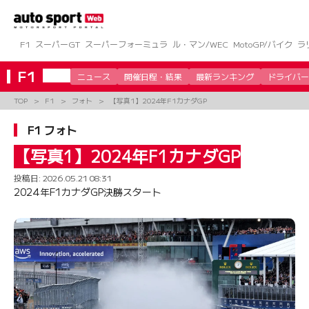
コ
ン
テ
ン
F1
スーパーGT
スーパーフォーミュラ
ル・マン/WEC
MotoGP/バイク
ラ
ツ
へ
F1
ニュース
開催日程・結果
最新ランキング
ドライバー
ス
キ
TOP
F1
フォト
【写真1】2024年F1カナダGP
ッ
プ
F1 フォト
【写真1】2024年F1カナダGP
投稿日:
2026.05.21 08:31
2024年F1カナダGP決勝スタート