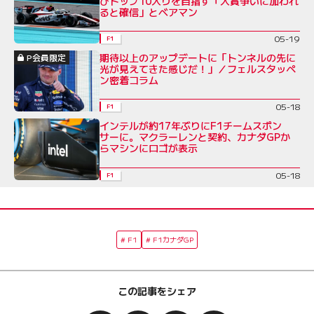
びトップ10入りを目指す「入賞争いに加われ
ると確信」とベアマン
05-19
F1
期待以上のアップデートに「トンネルの先に
P会員限定
光が見えてきた感じだ！」／フェルスタッペ
ン密着コラム
05-18
F1
インテルが約17年ぶりにF1チームスポン
サーに。マクラーレンと契約、カナダGPか
らマシンにロゴが表示
05-18
F1
F1
F1カナダGP
この記事をシェア