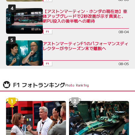
【アストンマーティン・ホンダの現在地】車
体アップグレードで2秒改善が示す真実と、
新PU投入の後半戦への期待
08-04
F1
アストンマーティンF1のパフォーマンスディ
レクターが今シーズン末で離脱へ
08-05
F1
F1 フォトランキング