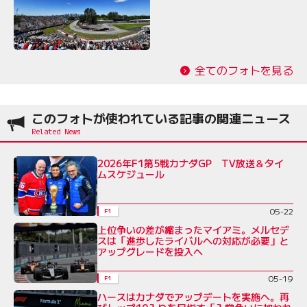
全てのフォトを見る
このフォトが使われている記事の関連ニュース
2026年F1第5戦カナダGP TV放送＆タイ
ムスケジュール
05-22
F1
上位争いの差が縮まったマイアミ。メルセデ
スは「進歩したライバルへの対応が必要」と
アップグレードを投入へ
05-19
F1
ハースはカナダでアップデートを実施へ。再