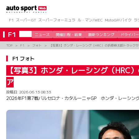
コ
ン
テ
ン
F1
スーパーGT
スーパーフォーミュラ
ル・マン/WEC
MotoGP/バイク
ラ
ツ
へ
F1
ニュース
開催日程・結果
最新ランキング
ドライバー
ス
キ
TOP
F1
フォト
【写真3】ホンダ・レーシング（HRC）の折原伸太郎トラック
ッ
プ
F1 フォト
【写真3】ホンダ・レーシング（HRC
ア
投稿日:
2026.06.13 08:33
2026年F1第7戦バルセロナ・カタルーニャGP ホンダ・レーシ