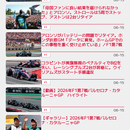
「母国ファンに良い結果を届けられなかっ
た」とアロンソ。ストロールは5周でストッ
プ、アストンは2台リタイア
06-15
F1
アロンソがバッテリーの問題でリタイア。ホ
ンダ折原GM「データに異常。ホームGPでの
この事態を重く受け止めている」／F1第7戦
06-15
F1
コラピントが黄旗無視のペナルティで8位を
失い、レーシングブルズ2台が昇格に。ウイ
リアムズがスタート手順違反
06-15
F1
【動画】2026年F1第7戦バルセロナ・カタ
ルーニャGP ハイライト
06-15
F1
【ギャラリー】2026年F1第7戦バルセロ
ナ・カタルーニャGP