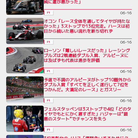
純に運が悪かった」
06-16
F1
オコン「レース全体を通してタイヤが持たな
かった」3ストップで13位完走。ハースは初
日から続いた悪い流れを断ち切れず
06-16
F1
ローソン「難しいレースだった」レーシング
ブルズは2戦連続ダブル入賞、アルピーヌに
は及ばずも代表は進歩を評価
06-16
F1
予選で不調のアルピーヌがトップ10圏外から
ダブル入賞「すべてを正しく遂行して7位を
つかんだ。大満足のレース」とガスリー
06-16
F1
フェルスタッペンは3ストップで4位「どのタ
イヤでもとにかく遅すぎた」ハジャーは“最
悪のスタート”でチャンスを失う
06-16
F1
3位表彰台のノリス「優勝争いするために必