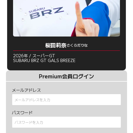
桜田莉奈
さくらだりな
2026年 / スーパーGT
SUBARU BRZ GT GALS BREEZE
Premium会員ログイン
メールアドレス
パスワード