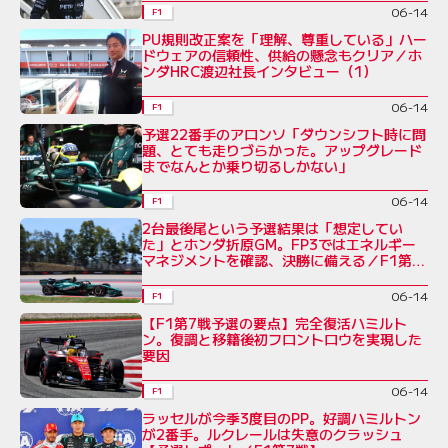
06-14
F1
PU規則改正案を「理解、尊重している」ハー
ドウェアの信頼性、供給の懸念もクリア／ホ
ンダHRC渡辺社長インタビュー（1）
06-14
F1
予選22番手のアロンソ「ダウンシフト時に問
題、とても走りづらかった。アップグレード
までなんとか乗り切るしかない」
06-14
F1
2台最後尾という予選結果は「想定してい
た」とホンダ折原GM。FP3ではエネルギー
マネジメントを確認、決勝に備える／F1第7
戦
06-14
F1
【F1第7戦予選の要点】完全復活ハミルト
ン。復調と移籍後初フロントロウを実現した
要因
06-14
F1
ラッセルが今季3度目のPP。好調ハミルトン
が2番手。ルクレールは失意のクラッシュ