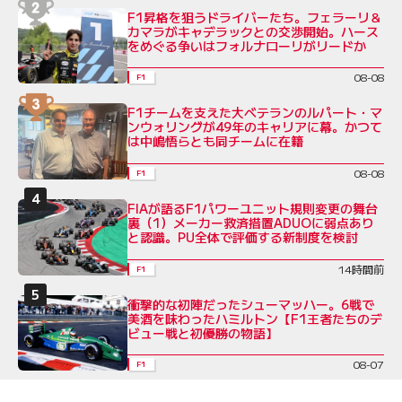
F1昇格を狙うドライバーたち。フェラーリ＆
カマラがキャデラックとの交渉開始。ハース
をめぐる争いはフォルナローリがリードか
08-08
F1
F1チームを支えた大ベテランのルパート・マ
ンウォリングが49年のキャリアに幕。かつて
は中嶋悟らとも同チームに在籍
08-08
F1
FIAが語るF1パワーユニット規則変更の舞台
裏（1）メーカー救済措置ADUOに弱点あり
と認識。PU全体で評価する新制度を検討
14時間前
F1
衝撃的な初陣だったシューマッハー。6戦で
美酒を味わったハミルトン【F1王者たちのデ
ビュー戦と初優勝の物語】
08-07
F1