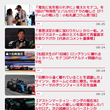
「電気に気を取られずに」戦えたモナコ。年
1回の“特殊性”とバルセロナでの悔しさ【F1
チームの戦い方：小松礼雄コラム第7回】
06-25
F1
「意思決定の場に加わりたい」から一転。メ
ルセデスはチーム側のミスも認めて再審請求
を取り下げか【代表のコメント裏事情】
06-24
F1
【松田次生のF1目線】ロングランに優れる
P会員限定
フェラーリ。モナコGPペナルティ問題の公
平性
06-24
F1
「目標から遠く離れていることを認識した」
サインツ、他チームとの差に懸念。中高速
コーナーでのダウンフォース不足を指摘
06-23
F1
【アストンマーティン・ホンダの現在地】
アップデートなしの厳しい現実が露呈したバ
ルセロナ。次の試練はシルバーストンか