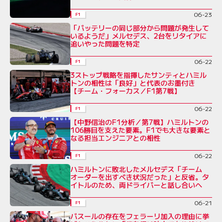
06-23
F1
「バッテリーの同じ部分から問題が発生して
いるようだ」メルセデス、2台をリタイアに
追いやった問題を特定
06-22
F1
3ストップ戦略を指揮したサンティとハミル
トンの相性は「良好」と代表のお墨付き
【チーム・フォーカス／F1第7戦】
06-22
F1
【中野信治のF1分析／第7戦】ハミルトンの
106勝目を支えた要素。F1でも大きな要素と
なる担当エンジニアとの相性
06-22
F1
ハミルトンに敗北したメルセデス「チーム
オーダーを出すべき状況だった」と反省。タ
イトルのため、両ドライバーと話し合いへ
06-21
F1
バスールの存在をフェラーリ加入の理由に挙