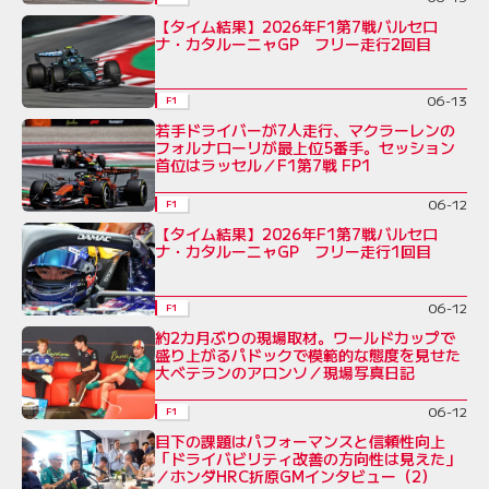
【タイム結果】2026年F1第7戦バルセロ
ナ・カタルーニャGP フリー走行2回目
06-13
F1
若手ドライバーが7人走行、マクラーレンの
フォルナローリが最上位5番手。セッション
首位はラッセル／F1第7戦 FP1
06-12
F1
【タイム結果】2026年F1第7戦バルセロ
ナ・カタルーニャGP フリー走行1回目
06-12
F1
約2カ月ぶりの現場取材。ワールドカップで
盛り上がるパドックで模範的な態度を見せた
大ベテランのアロンソ／現場写真日記
06-12
F1
目下の課題はパフォーマンスと信頼性向上
「ドライバビリティ改善の方向性は見えた」
／ホンダHRC折原GMインタビュー（2）