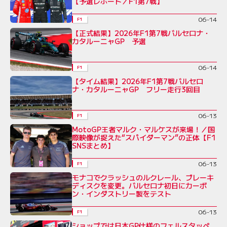
【予選レポート／F1第7戦】
06-14
F1
【正式結果】2026年F1第7戦バルセロナ・
カタルーニャGP 予選
06-14
F1
【タイム結果】2026年F1第7戦バルセロ
ナ・カタルーニャGP フリー走行3回目
06-13
F1
MotoGP王者マルク・マルケスが来場！／国
際映像が捉えた“スパイダーマン”の正体【F1
SNSまとめ】
06-13
F1
モナコでクラッシュのルクレール、ブレーキ
ディスクを変更。バルセロナ初日にカーボ
ン・インダストリー製をテスト
06-13
F1
ショップでは日本GP仕様のフェルスタッペ