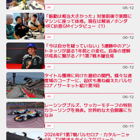
06-12
F1
「振動は相当大きかった」対策前後で実際に
マシンに座って体感。現在は解消／ホンダ
HRC折原GMインタビュー（1）
06-12
F1
「今は自分を疑っていない」5連勝中のアン
トネッリが語る1年前との変化。自身の理解
が成長に繋がる／F1第7戦木曜会見
06-12
F1
タイトル獲得に向けた最初の関門。様々な速
度域のコーナーに、起伏も兼ね備えたバルセ
ロナ／サーキット紹介第9回
06-12
F1
レーシングブルズ、サッカーモチーフの特別
カラーリングを発表。世界的な大会開幕にち
なみ
06-11
F1
2026年F1第7戦バルセロナ・カタルーニャ
GP TV放送＆タイムスケジュール