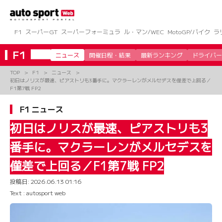
コ
ン
テ
ン
F1
スーパーGT
スーパーフォーミュラ
ル・マン/WEC
MotoGP/バイク
ラ
ツ
へ
F1
ニュース
開催日程・結果
最新ランキング
ドライバー
ス
キ
TOP
F1
ニュース
ッ
初日はノリスが最速、ピアストリも3番手に。マクラーレンがメルセデスを僅差で上回る／
プ
F1第7戦 FP2
F1 ニュース
初日はノリスが最速、ピアストリも3
番手に。マクラーレンがメルセデスを
僅差で上回る／F1第7戦 FP2
投稿日:
2026.06.13 01:16
Text : autosport web