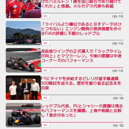
げたハミルトン「僕を信じ味方であり続けて
くれた」と感謝。メルセデス代表も祝福
06-19
F1
「ライバルより優位であると示すデータはひ
とつもない」エンジン開発の救済措置をめぐ
るFIAの評価に不服のレッドブル
06-19
F1
改良版ウイングの正式導入で「ラップタイム
が向上」とマクラーレン。今後の課題は中速
コーナーでのパフォーマンス
06-19
F1
F1にタイヤを供給するピレリが選手権通算
500戦目を迎える。歴史を振り返る記念本を
出版
06-18
F1
レッドブル代表、PUとシャシーの課題は残る
もパフォーマンスを擁護。上海や鈴鹿と比較
し「進歩があった」
06-18
F1