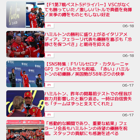
【F1第7戦ベスト5ドライバー】VSCがなく
ても勝っていた／激しいバトルで真価を発揮
／来季の噂をものともしない好走
06-18
F1
ハミルトンの勝利に盛り上がるイタリアメ
ディア。フェラーリ代表も優勝を喜ぶも「冷
静さを保つべき」と期待を抑える
06-18
F1
【SNS特集：F1バルセロナ・カタルーニャ
GP】ライバルたちも祝福、「赤い」ハミル
トンの初優勝／英国勢が58年ぶりの快挙
06-17
F1
ハミルトン、昨年の開幕前テストでの怪我が
数カ月影響したと振り返る。一時は自信喪失
も「チームはずっと支えてくれた」
06-17
F1
「感動的な瞬間であり、重要な結果」フェ
ラーリ会長もハミルトンの待望の優勝を祝
福。スタッフの貢献にも感謝を述べる