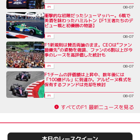
08-07
F1
衝撃的な初陣だったシューマッハー。6戦で
美酒を味わったハミルトン【F1王者たちのデ
ビュー戦と初優勝の物語】
08-07
F1
F1新規則は賛否両論のまま。CEOは“ファン
最優先”の姿勢を強調、ファンの6割以上が今
季のレースを高評価した統計も
08-07
F1
F1チームの評価額は上昇中、数年後には
「100億ドル」に到達か。アルピーヌ株式を
保有するファンドは売却を検討
08-07
F1
すべてのF1 最新ニュースを見る
本日のレースクイーン