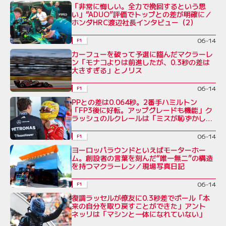
「非常に悔しい。全力で挽回するという思
い」“ADUO”評価でトップとの差が明確に／
ホンダHRC渡辺社長インタビュー（2）
06-14
F1
カーフューを破って予選に臨んだマクラーレ
ン「モナコよりは前進したが、0.3秒の差は
大きすぎる」とノリス
06-14
F1
PPとの差は0.064秒。2番手ハミルトン
「FP3後に好転。アップグレードも機能」ク
ラッシュのルクレールは「ミスが恥ずかし
い」
06-14
F1
ヨーロッパラウンドといえばモーターホー
ム。創設者の言葉を刻んだ“唯一無二”の構造
を持つマクラーレン／現場写真日記
06-14
F1
復調ラッセルが僚友に0.3秒差でポール「本
来の自分を取り戻すことができた」アント
ネッリは「マシンと一体になれていない」