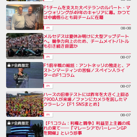
F1チームを支えた大ベテランのルパート・マ
ンウォリングが49年のキャリアに幕。かつて
は中嶋悟らとも同チームに在籍
08-08
F1
メルセデスは夏休み明けに大型アップデート
へ。競争力向上のため、チームメイトバトル
も引き続き容認か
08-07
F1
F1前半戦の総括：アントネッリの独走と、ア
P会員限定
ストンマーティンの苦悩／スペイン人ライ
ターのF1コラム
08-07
F1
ハースの旧車テストには昨年を大きく上回る
7900人が来場／ファンにカメラを託したマ
クラーレン【F1 SNSまとめ】
08-07
F1
【F1コラム：利権と闘争】利益至上主義の成
P会員限定
れの果て──『マレーシアでバーレーンGP
を開催』という珍事