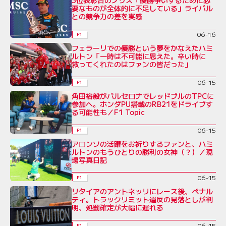
要なものが全体的に不足している」ライバル
との競争力の差を実感
06-16
F1
フェラーリでの優勝という夢をかなえたハミ
ルトン「一時は不可能に思えた。辛い時に
救ってくれたのはファンの皆だった」
06-15
F1
角田裕毅がバルセロナでレッドブルのTPCに
参加へ。ホンダPU搭載のRB21をドライブす
る可能性も／F1 Topic
06-15
F1
アロンソの活躍をお祈りするファンと、ハミ
ルトンのもうひとりの勝利の女神（？）／現
場写真日記
06-15
F1
リタイアのアントネッリにレース後、ペナル
ティ。トラックリミット違反の見落としが判
明、処罰確定が大幅に遅れる
06-15
F1