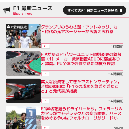
F1 最新ニュース
すべてのF1 最新ニュースを見る
グランプリのうわさ話：アントネッリ、カー
P会員限定
ト時代の元マネージャーから訴えられる
1時間前
F1
FIAが語るF1パワーユニット規則変更の舞台
裏（1）メーカー救済措置ADUOに弱点あり
と認識。PU全体で評価する新制度を検討
14時間前
F1
莫大な投資をしてきたアストンマーティン。
苦戦の原因は「F1での成功を急ぎすぎたこ
と」と元代表が指摘
14時間前
F1
F1昇格を狙うドライバーたち。フェラーリ＆
カマラがキャデラックとの交渉開始。ハース
をめぐる争いはフォルナローリがリードか
08-08
F1