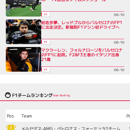
06-10
F1
岩佐歩夢、レッドブルからバルセロナのFP1
に出走決定。新規則F1マシン初ドライブへ
06-10
F1
マクラーレン、フォルナローリをバルセロナ
のFP1に起用。F2&F3王者のイタリア出身
21歳
06-10
F1
F1チームランキング
Team Ranking
Pos.
Team
P
メルセデス-AMG・ペトロナス・フォーミュラ1チーム