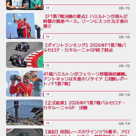
06-15
F1
【F1第7戦決勝の要点】ハミルトンが刻んだ
終盤の強速ペース。ゾーンに入った元王者の
強さ
06-15
F1
【ポイントランキング】2026年F1第7戦バ
ルセロナ・カタルーニャGP終了時点
06-15
F1
41歳ハミルトンがフェラーリ移籍後初優勝。
アントネッリは失意のリタイア【決勝レポー
ト／F1第7戦】
06-14
F1
【正式結果】2026年F1第7戦バルセロナ・
カタルーニャGP 決勝
06-14
F1
【追記】母国レースのサインツ16番手、アロ