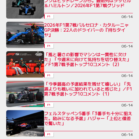
ンソはピットレーンから。最前列はラッセル
＆ハミルトン／2026年F1第7戦グリッド
06-14
F1
2026年F1第7戦バルセロナ・カタルーニャ
GP決勝：22人のドライバーの『持ちタイ
ヤ』
06-14
F1
「風と暑さの影響でマシンは一貫性に欠け
た」「今週末に向けて気持ちを切り替えた」
／F1第7戦予選トップ10コメント（2）
06-14
F1
「今季最高の予選結果を残せて嬉しい」「先
週よりも戦いに加われていると感じた」／F1
第7戦予選トップ10コメント（1）
06-14
F1
フェルスタッペン5番手「3番手も十分に狙え
た。励みになる予選」ハジャー「上位と僅差
で驚いた」
06-14
F1