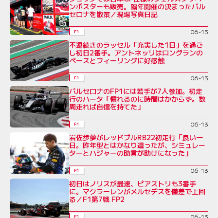
ンポスターも販売。隔年開催の決まったバル
セロナを散策／現場写真日記
06-13
F1
不運続きのラッセル「充実した1日」を過ご
し初日2番手。アントネッリはロングランの
ペースとフィーリングに好感触
06-13
F1
バルセロナのFP1には若手が7人参加。初走
行のハータ「慣れるのに時間はかからず。数
周走れば自信を持てた」
06-13
F1
岩佐歩夢がレッドブルRB22初走行「良い一
日。昨年型とはかなり違ったが、シミュレー
ターとハジャーの助言が助けになった」
06-13
F1
初日はノリスが最速、ピアストリも3番手
に。マクラーレンがメルセデスを僅差で上回
る／F1第7戦 FP2
06-13
F1