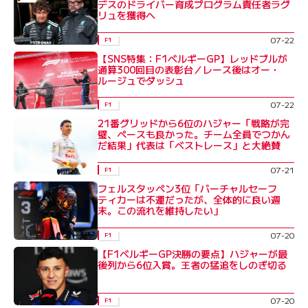
デスのドライバー育成プログラム責任者ラグ
リュを獲得へ
07-22
F1
【SNS特集：F1ベルギーGP】レッドブルが
通算300回目の表彰台／レース後はオー・
ルージュでダッシュ
07-22
F1
21番グリッドから6位のハジャー「戦略が完
璧、ペースも良かった。チーム全員でつかん
だ結果」代表は「ベストレース」と大絶賛
07-21
F1
フェルスタッペン3位「バーチャルセーフ
ティカーは不運だったが、全体的に良い週
末。この流れを維持したい」
07-20
F1
【F1ベルギーGP決勝の要点】ハジャーが最
後列から6位入賞。王者の猛追をしのぎ切る
07-20
F1