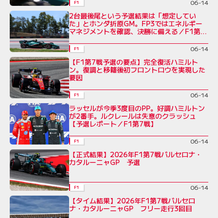
06-14
F1
2台最後尾という予選結果は「想定してい
た」とホンダ折原GM。FP3ではエネルギー
マネジメントを確認、決勝に備える／F1第7
戦
06-14
F1
【F1第7戦予選の要点】完全復活ハミルト
ン。復調と移籍後初フロントロウを実現した
要因
06-14
F1
ラッセルが今季3度目のPP。好調ハミルトン
が2番手。ルクレールは失意のクラッシュ
【予選レポート／F1第7戦】
06-14
F1
【正式結果】2026年F1第7戦バルセロナ・
カタルーニャGP 予選
06-14
F1
【タイム結果】2026年F1第7戦バルセロ
ナ・カタルーニャGP フリー走行3回目