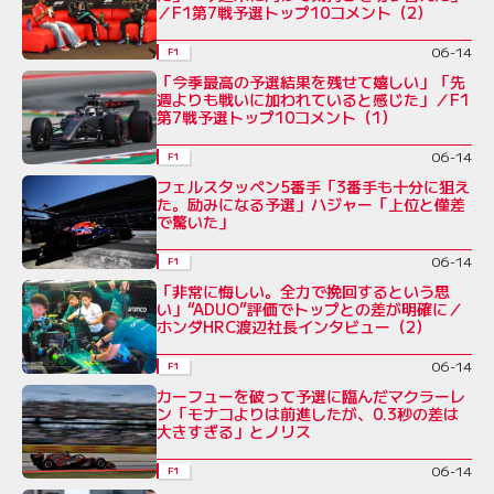
／F1第7戦予選トップ10コメント（2）
06-14
F1
「今季最高の予選結果を残せて嬉しい」「先
週よりも戦いに加われていると感じた」／F1
第7戦予選トップ10コメント（1）
06-14
F1
フェルスタッペン5番手「3番手も十分に狙え
た。励みになる予選」ハジャー「上位と僅差
で驚いた」
06-14
F1
「非常に悔しい。全力で挽回するという思
い」“ADUO”評価でトップとの差が明確に／
ホンダHRC渡辺社長インタビュー（2）
06-14
F1
カーフューを破って予選に臨んだマクラーレ
ン「モナコよりは前進したが、0.3秒の差は
大きすぎる」とノリス
06-14
F1