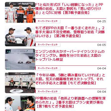
F1と似た形式が「いい経験になった」とPP
獲得の岩佐。太田と野尻も「思い切り行け
る」とQ3に好感【第3戦予選会見】
04-25
スーパーフォーミュラ
もてぎ初PPの太田「一番うまく走れた」。2
番手大湯は不完全燃焼、雪辱狙う岩佐「決勝
はいける」【第2戦予選会見】
04-05
スーパーフォーミュラ
エンジンの失火かオーバーテイクシステムの
タイミングか。勝負を分けた岩佐と太田の
トップバトル検証
04-04
スーパーフォーミュラ
「今年は4勝、5勝と積み重ねていければ」と
太田。荒天の開幕戦を終えたトップ3、それ
ぞれの手応えと課題【もてぎ決勝会見】
04-04
スーパーフォーミュラ
PP獲得の岩佐「他所より新路面への理解を深
められた」。2番手太田はプラン変更が奏功
【第1戦もてぎ予選会見】