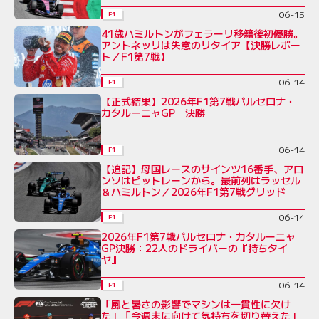
06-15
F1
41歳ハミルトンがフェラーリ移籍後初優勝。
アントネッリは失意のリタイア【決勝レポー
ト／F1第7戦】
06-14
F1
【正式結果】2026年F1第7戦バルセロナ・
カタルーニャGP 決勝
06-14
F1
【追記】母国レースのサインツ16番手、アロ
ンソはピットレーンから。最前列はラッセル
＆ハミルトン／2026年F1第7戦グリッド
06-14
F1
2026年F1第7戦バルセロナ・カタルーニャ
GP決勝：22人のドライバーの『持ちタイ
ヤ』
06-14
F1
「風と暑さの影響でマシンは一貫性に欠け
た」「今週末に向けて気持ちを切り替えた」