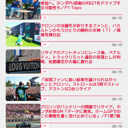
参加へ。ホンダPU搭載のRB21をドライブす
る可能性も／F1 Topic
06-15
F1
アロンソの活躍をお祈りするファンと、ハミ
ルトンのもうひとりの勝利の女神（？）／現
場写真日記
06-15
F1
リタイアのアントネッリにレース後、ペナル
ティ。トラックリミット違反の見落としが判
明、処罰確定が大幅に遅れる
06-15
F1
「母国ファンに良い結果を届けられなかっ
た」とアロンソ。ストロールは5周でストッ
プ、アストンは2台リタイア
06-15
F1
アロンソがバッテリーの問題でリタイア。ホ
ンダ折原GM「データに異常。ホームGPでの
この事態を重く受け止めている」／F1第7戦
06-15
F1