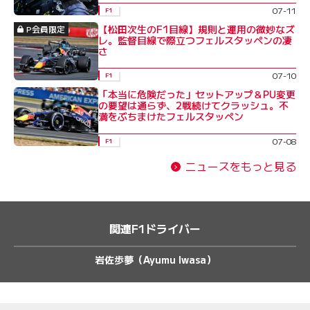
07-11
F1
【松田次生のF1目線】規則と運用の微妙なズ
P会員限定
レ。監督目線で際立つフェルスタッペンの凄
さ
07-10
F1
「本当に危険だった」セットアップ＆PU変更
の要望は通らず、2戦続けてクラッシュ。不
満をぶちまけたフェルスタッペン
07-08
F1
ニュースをもっと見る
関連F1ドライバー
岩佐歩夢（Ayumu Iwasa）