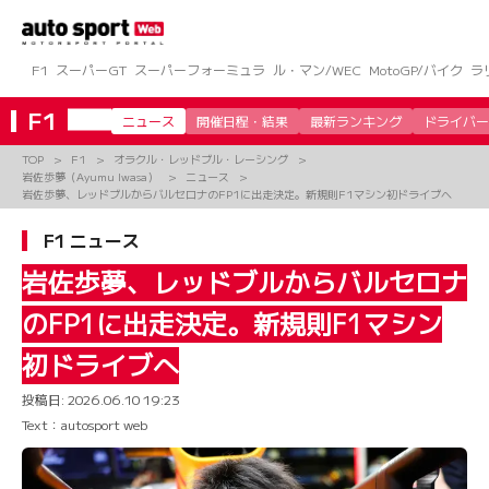
コ
ン
テ
ン
F1
スーパーGT
スーパーフォーミュラ
ル・マン/WEC
MotoGP/バイク
ラ
ツ
へ
F1
ニュース
開催日程・結果
最新ランキング
ドライバー
ス
キ
TOP
F1
オラクル・レッドブル・レーシング
ッ
岩佐歩夢（Ayumu Iwasa）
ニュース
プ
岩佐歩夢、レッドブルからバルセロナのFP1に出走決定。新規則F1マシン初ドライブへ
F1 ニュース
岩佐歩夢、レッドブルからバルセロナ
のFP1に出走決定。新規則F1マシン
初ドライブへ
投稿日:
2026.06.10 19:23
Text：autosport web