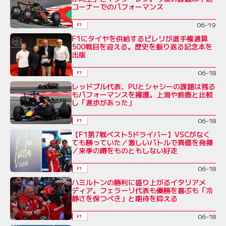
コーナーでのパフォーマンス
06-19
F1
F1にタイヤを供給するピレリが選手権通算
500戦目を迎える。歴史を振り返る記念本を
出版
06-18
F1
レッドブル代表、PUとシャシーの課題は残る
もパフォーマンスを擁護。上海や鈴鹿と比較
し「進歩があった」
06-18
F1
【F1第7戦ベスト5ドライバー】VSCがなく
ても勝っていた／激しいバトルで真価を発揮
／来季の噂をものともしない好走
06-18
F1
ハミルトンの勝利に盛り上がるイタリアメ
ディア。フェラーリ代表も優勝を喜ぶも「冷
静さを保つべき」と期待を抑える
06-18
F1