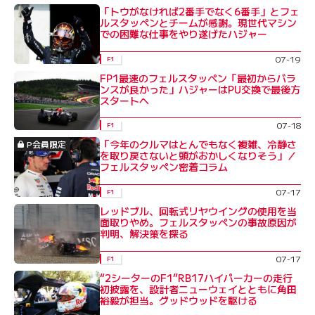
「トウがなければ2番手でなく6番手」とフェ
ルスタッペンとチームが感謝。現世代マシン
での困難な仕事をやり遂げたハジャー
07-19
F1
FP1最速のフェルスタッペン「最初からバラ
ンスが良かった」ハジャーはPU交換で最後方
スタートへ
07-18
F1
「今年のクルマはとんでもなく複雑、冷静さ
P会員限定
を取り戻さないと頭がおかしくなりそう」／
フェルスタッペン密着コラム
07-17
F1
レッドブル、回転式リヤウイングの使用を当
面取りやめ。フェルスタッペンの事故原因が
判明、解決策を探る
07-17
F1
“2シーターのF1”RB17ハイパーカーの走行
初披露を、設計者ニューウェイとともに角田
裕毅が担当。グッドウッドを駆ける