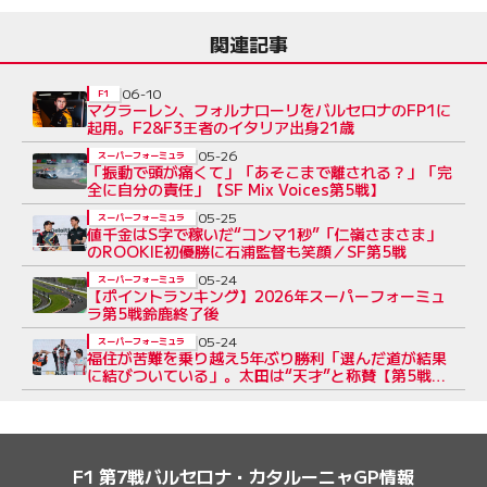
関連記事
06-10
F1
マクラーレン、フォルナローリをバルセロナのFP1に
起用。F2&F3王者のイタリア出身21歳
05-26
スーパーフォーミュラ
「振動で頭が痛くて」「あそこまで離される？」「完
全に自分の責任」【SF Mix Voices第5戦】
05-25
スーパーフォーミュラ
値千金はS字で稼いだ“コンマ1秒”「仁嶺さまさま」
のROOKIE初優勝に石浦監督も笑顔／SF第5戦
05-24
スーパーフォーミュラ
【ポイントランキング】2026年スーパーフォーミュ
ラ第5戦鈴鹿終了後
05-24
スーパーフォーミュラ
福住が苦難を乗り越え5年ぶり勝利「選んだ道が結果
に結びついている」。太田は“天才”と称賛【第5戦鈴
鹿決勝会見】
F1 第7戦バルセロナ・カタルーニャGP情報