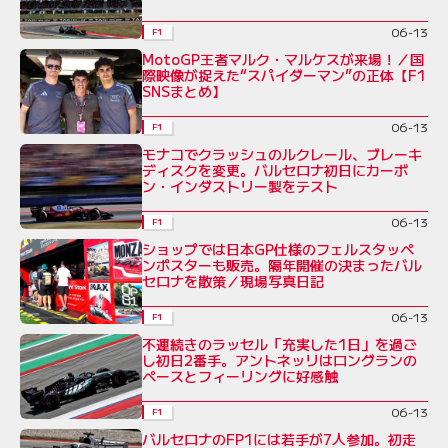
06-13
F1
MotoGP王者マルク・マルケスが来場！／国
際映像が捉えた“スパイダーマン”の正体【F1
SNSまとめ】
06-13
F1
モナコでクラッシュのルクレール、ブレーキ
ディスクを変更。バルセロナ初日にカーボ
ン・インダストリー製をテスト
06-13
F1
ショップでは日本GP仕様のフェルスタッペ
ンポスターも販売。隔年開催の決まったバル
セロナを散策／現場写真日記
06-13
F1
不運続きのラッセル「充実した1日」を過ご
し初日2番手。アントネッリはロングランの
ペースとフィーリングに好感触
06-13
F1
バルセロナのFP1には若手が7人参加。初走