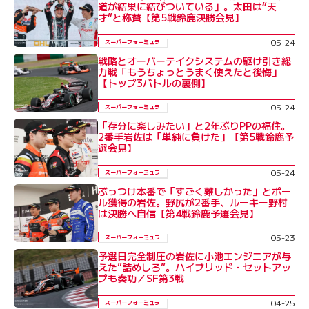
道が結果に結びついている」。太田は“天
才”と称賛【第5戦鈴鹿決勝会見】
05-24
スーパーフォーミュラ
戦略とオーバーテイクシステムの駆け引き総
力戦「もうちょっとうまく使えたと後悔」
【トップ3バトルの裏側】
05-24
スーパーフォーミュラ
「存分に楽しみたい」と2年ぶりPPの福住。
2番手岩佐は「単純に負けた」【第5戦鈴鹿予
選会見】
05-24
スーパーフォーミュラ
ぶっつけ本番で「すごく難しかった」とポー
ル獲得の岩佐。野尻が2番手、ルーキー野村
は決勝へ自信【第4戦鈴鹿予選会見】
05-23
スーパーフォーミュラ
予選日完全制圧の岩佐に小池エンジニアが与
えた”詰めしろ”。ハイブリッド・セットアッ
プも奏功／SF第3戦
04-25
スーパーフォーミュラ