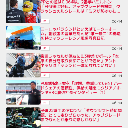
PPとの差は0.064秒。2番手ハミルトン
「FP3後に好転。アップグレードも機能」ク
ラッシュのルクレールは「ミスが恥ずかし
い」
06-14
F1
ヨーロッパラウンドといえばモーターホー
ム。創設者の言葉を刻んだ“唯一無二”の構造
を持つマクラーレン／現場写真日記
06-14
F1
復調ラッセルが僚友に0.3秒差でポール「本
来の自分を取り戻すことができた」アント
ネッリは「マシンと一体になれていない」
06-14
F1
PU規則改正案を「理解、尊重している」ハー
ドウェアの信頼性、供給の懸念もクリア／ホ
ンダHRC渡辺社長インタビュー（1）
06-14
F1
予選22番手のアロンソ「ダウンシフト時に問
題、とても走りづらかった。アップグレード
までなんとか乗り切るしかない」