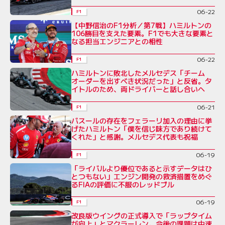
06-22
F1
【中野信治のF1分析／第7戦】ハミルトンの
106勝目を支えた要素。F1でも大きな要素と
なる担当エンジニアとの相性
06-22
F1
ハミルトンに敗北したメルセデス「チーム
オーダーを出すべき状況だった」と反省。タ
イトルのため、両ドライバーと話し合いへ
06-21
F1
バスールの存在をフェラーリ加入の理由に挙
げたハミルトン「僕を信じ味方であり続けて
くれた」と感謝。メルセデス代表も祝福
06-19
F1
「ライバルより優位であると示すデータはひ
とつもない」エンジン開発の救済措置をめぐ
るFIAの評価に不服のレッドブル
06-19
F1
改良版ウイングの正式導入で「ラップタイム
が向上」とマクラーレン。今後の課題は中速