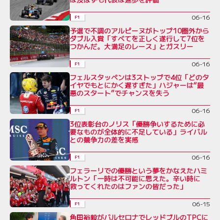
06-16
F1
予選で不調のアルピーヌがトップ10圏外から
ダブル入賞「すべてを正しく遂行して7位を
つかんだ。大満足のレース」とガスリー
06-16
F1
フェルスタッペンは3ストップで4位「どのタ
イヤでもとにかく遅すぎた」ハジャーは“最
悪のスタート”でチャンスを失う
06-16
F1
3位表彰台のノリス「優勝争いするために必
要なものが全体的に不足している」ライバル
との競争力の差を実感
06-16
F1
フェラーリでの優勝という夢をかなえたハミ
ルトン「一時は不可能に思えた。辛い時に
救ってくれたのはファンの皆だった」
06-15
F1
角田裕毅がバルセロナでレッドブルのTPCに