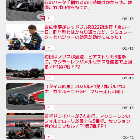
行のハータ「慣れるのに時間はかからず。数
周走れば自信を持てた」
06-13
F1
岩佐歩夢がレッドブルRB22初走行「良い一
日。昨年型とはかなり違ったが、シミュレー
ターとハジャーの助言が助けになった」
06-13
F1
初日はノリスが最速、ピアストリも3番手
に。マクラーレンがメルセデスを僅差で上回
る／F1第7戦 FP2
06-13
F1
【タイム結果】2026年F1第7戦バルセロ
ナ・カタルーニャGP フリー走行2回目
06-13
F1
若手ドライバーが7人走行、マクラーレンの
フォルナローリが最上位5番手。セッション
首位はラッセル／F1第7戦 FP1
06-12
F1