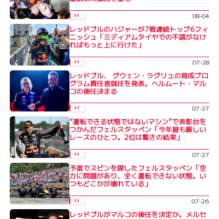
08-04
F1
レッドブルのハジャーが7戦連続トップ6フィ
ニッシュ「ミディアムタイヤでの不調がなけ
ればもっと上に行けた」
07-28
F1
レッドブル、 グウェン・ラグリュの育成プロ
グラム責任者就任を発表。ヘルムート・マル
コの後任決まる
07-27
F1
“運転できる状態ではないマシン”で表彰台を
つかんだフェルスタッペン「今年最も厳しい
レースのひとつ。2位は驚きの結果」
07-27
F1
予選でスピンを喫したフェルスタッペン「空
力に問題があり、全く運転できない状態。い
つもどこかが壊れている」
07-26
F1
レッドブルがマルコの後任を決定か。メルセ