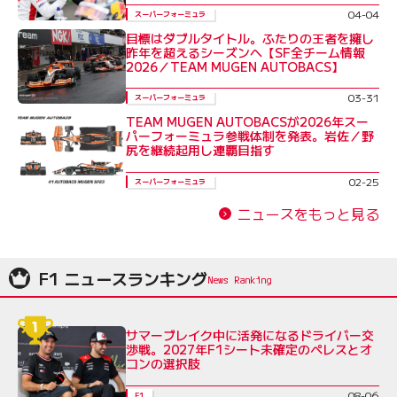
04-04
スーパーフォーミュラ
目標はダブルタイトル。ふたりの王者を擁し
昨年を超えるシーズンへ【SF全チーム情報
2026／TEAM MUGEN AUTOBACS】
03-31
スーパーフォーミュラ
TEAM MUGEN AUTOBACSが2026年スー
パーフォーミュラ参戦体制を発表。岩佐／野
尻を継続起用し連覇目指す
02-25
スーパーフォーミュラ
ニュースをもっと見る
F1 ニュースランキング
サマーブレイク中に活発になるドライバー交
渉戦。2027年F1シート未確定のペレスとオ
コンの選択肢
08-06
F1