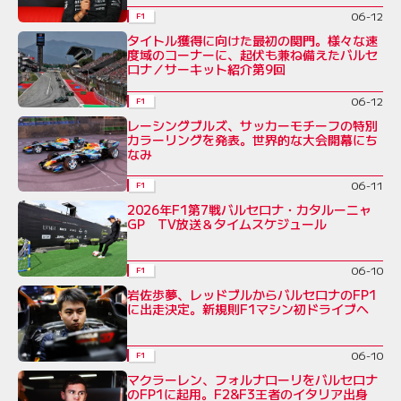
06-12
F1
タイトル獲得に向けた最初の関門。様々な速
度域のコーナーに、起伏も兼ね備えたバルセ
ロナ／サーキット紹介第9回
06-12
F1
レーシングブルズ、サッカーモチーフの特別
カラーリングを発表。世界的な大会開幕にち
なみ
06-11
F1
2026年F1第7戦バルセロナ・カタルーニャ
GP TV放送＆タイムスケジュール
06-10
F1
岩佐歩夢、レッドブルからバルセロナのFP1
に出走決定。新規則F1マシン初ドライブへ
06-10
F1
マクラーレン、フォルナローリをバルセロナ
のFP1に起用。F2&F3王者のイタリア出身