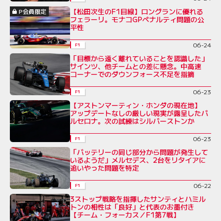
【松田次生のF1目線】ロングランに優れる
P会員限定
フェラーリ。モナコGPペナルティ問題の公
平性
06-24
F1
「目標から遠く離れていることを認識した」
サインツ、他チームとの差に懸念。中高速
コーナーでのダウンフォース不足を指摘
06-23
F1
【アストンマーティン・ホンダの現在地】
アップデートなしの厳しい現実が露呈したバ
ルセロナ。次の試練はシルバーストンか
06-23
F1
「バッテリーの同じ部分から問題が発生して
いるようだ」メルセデス、2台をリタイアに
追いやった問題を特定
06-22
F1
3ストップ戦略を指揮したサンティとハミル
トンの相性は「良好」と代表のお墨付き
【チーム・フォーカス／F1第7戦】