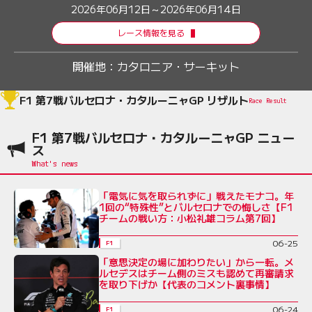
2026年06月12日～2026年06月14日
レース情報を見る
開催地：
カタロニア・サーキット
F1 第7戦バルセロナ・カタルーニャGP リザルト
Race Result
F1 第7戦バルセロナ・カタルーニャGP ニュー
ス
「電気に気を取られずに」戦えたモナコ。年
1回の“特殊性”とバルセロナでの悔しさ【F1
チームの戦い方：小松礼雄コラム第7回】
06-25
F1
「意思決定の場に加わりたい」から一転。メ
ルセデスはチーム側のミスも認めて再審請求
を取り下げか【代表のコメント裏事情】
06-24
F1