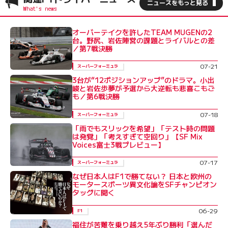
ニュースをもっと見る
オーバーテイクを許したTEAM MUGENの2
台。野尻、岩佐陣営の課題とライバルとの差
／第7戦決勝
07-21
スーパーフォーミュラ
3台が“12ポジションアップ”のドラマ。小出
峻と岩佐歩夢が予選から大逆転も悲喜こもご
も／第6戦決勝
07-18
スーパーフォーミュラ
「雨でもスリックを希望」「テスト時の問題
は発覚」「考えすぎて空回り」【SF Mix
Voices富士3戦プレビュー】
07-17
スーパーフォーミュラ
なぜ日本人はF1で勝てない？ 日本と欧州の
モータースポーツ異文化論をSFチャンピオン
タッグに聞く
06-29
F1
福住が苦難を乗り越え5年ぶり勝利「選んだ