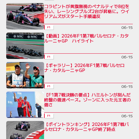
コラピントが黄旗無視のペナルティで8位を
失い、レーシングブルズ2台が昇格に。ウイ
リアムズがスタート手順違反
06-15
F1
【動画】2026年F1第7戦バルセロナ・カタ
ルーニャGP ハイライト
06-15
F1
【ギャラリー】2026年F1第7戦バルセロ
ナ・カタルーニャGP
06-15
F1
【F1第7戦決勝の要点】ハミルトンが刻んだ
終盤の強速ペース。ゾーンに入った元王者の
強さ
06-15
F1
【ポイントランキング】2026年F1第7戦バ
ルセロナ・カタルーニャGP終了時点