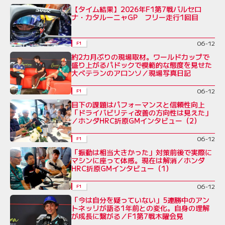
【タイム結果】2026年F1第7戦バルセロ
ナ・カタルーニャGP フリー走行1回目
06-12
F1
約2カ月ぶりの現場取材。ワールドカップで
盛り上がるパドックで模範的な態度を見せた
大ベテランのアロンソ／現場写真日記
06-12
F1
目下の課題はパフォーマンスと信頼性向上
「ドライバビリティ改善の方向性は見えた」
／ホンダHRC折原GMインタビュー（2）
06-12
F1
「振動は相当大きかった」対策前後で実際に
マシンに座って体感。現在は解消／ホンダ
HRC折原GMインタビュー（1）
06-12
F1
「今は自分を疑っていない」5連勝中のアン
トネッリが語る1年前との変化。自身の理解
が成長に繋がる／F1第7戦木曜会見