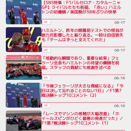
【SNS特集：F1バルセロナ・カタルーニャ
GP】ライバルたちも祝福、「赤い」ハミル
トンの初優勝／英国勢が58年ぶりの快挙
06-17
F1
ハミルトン、昨年の開幕前テストでの怪我が
数カ月影響したと振り返る。一時は自信喪失
も「チームはずっと支えてくれた」
06-17
F1
「感動的な瞬間であり、重要な結果」フェ
ラーリ会長もハミルトンの待望の優勝を祝
福。スタッフの貢献にも感謝を述べる
06-16
F1
「今後フェラーリが大きな脅威になる」「今
日は決して忘れることのない1日」／F1第7
戦決勝トップ10コメント（2）
06-16
F1
「レースでマシンの感触が大幅改善」「ホ
イールスピンがひどく最悪の発進だった」／
F1第7戦決勝トップ10コメント（1）