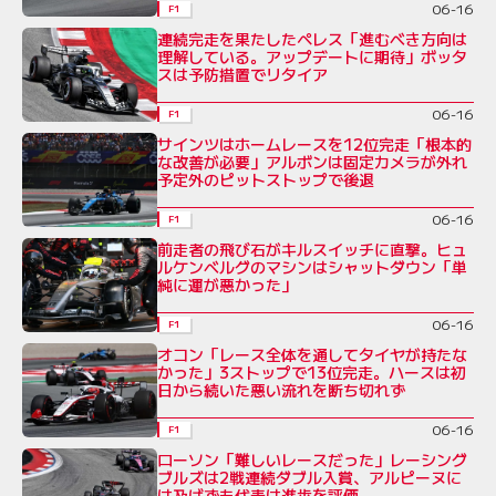
06-16
F1
連続完走を果たしたペレス「進むべき方向は
理解している。アップデートに期待」ボッタ
スは予防措置でリタイア
06-16
F1
サインツはホームレースを12位完走「根本的
な改善が必要」アルボンは固定カメラが外れ
予定外のピットストップで後退
06-16
F1
前走者の飛び石がキルスイッチに直撃。ヒュ
ルケンベルグのマシンはシャットダウン「単
純に運が悪かった」
06-16
F1
オコン「レース全体を通してタイヤが持たな
かった」3ストップで13位完走。ハースは初
日から続いた悪い流れを断ち切れず
06-16
F1
ローソン「難しいレースだった」レーシング
ブルズは2戦連続ダブル入賞、アルピーヌに
は及ばずも代表は進歩を評価