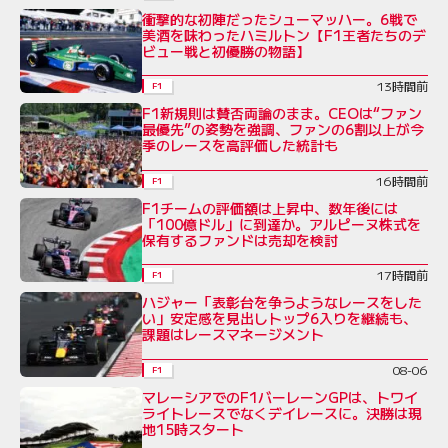
衝撃的な初陣だったシューマッハー。6戦で
美酒を味わったハミルトン【F1王者たちのデ
ビュー戦と初優勝の物語】
13時間前
F1
F1新規則は賛否両論のまま。CEOは“ファン
最優先”の姿勢を強調、ファンの6割以上が今
季のレースを高評価した統計も
16時間前
F1
F1チームの評価額は上昇中、数年後には
「100億ドル」に到達か。アルピーヌ株式を
保有するファンドは売却を検討
17時間前
F1
ハジャー「表彰台を争うようなレースをした
い」安定感を見出しトップ6入りを継続も、
課題はレースマネージメント
08-06
F1
マレーシアでのF1バーレーンGPは、トワイ
ライトレースでなくデイレースに。決勝は現
地15時スタート