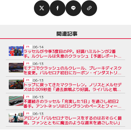
関連記事
06-14
F1
ラッセルが今季3度目のPP。好調ハミルトンが2番
手。ルクレールは失意のクラッシュ【予選レポート／
F1第7戦】
06-13
F1
モナコでクラッシュのルクレール、ブレーキディスク
を変更。バルセロナ初日にカーボン・インダストリー
製をテスト
06-13
F1
トップに戻ってきたマクラーレン。ノリスとメルセデ
スは0.009秒差「過去数戦より好調。ライバルと戦え
る位置にいる」
06-13
F1
不運続きのラッセル「充実した1日」を過ごし初日2
番手。アントネッリはロングランのペースとフィーリ
ングに好感触
06-13
F1
アロンソ「バルセロナでレースをするのはおそらく最
後。ファンとともに魔法のような週末を過ごしたい」