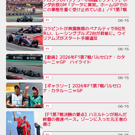
ンダ折原GM「データに異常。ホームGPでの
この事態を重く受け止めている」／F1第7戦
06-15
F1
コラピントが黄旗無視のペナルティで8位を
失い、レーシングブルズ2台が昇格に。ウイ
リアムズがスタート手順違反
06-15
F1
【動画】2026年F1第7戦バルセロナ・カタ
ルーニャGP ハイライト
06-15
F1
【ギャラリー】2026年F1第7戦バルセロ
ナ・カタルーニャGP
06-15
F1
【F1第7戦決勝の要点】ハミルトンが刻んだ
終盤の強速ペース。ゾーンに入った元王者の
強さ
06-15
F1