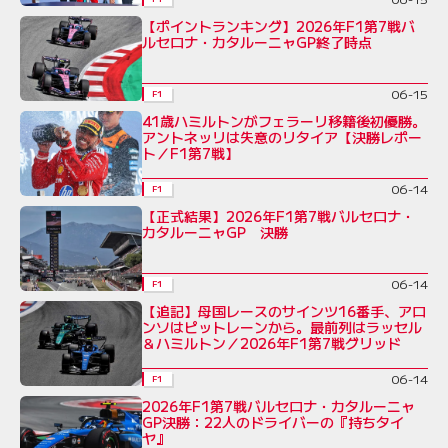
【ポイントランキング】2026年F1第7戦バ
ルセロナ・カタルーニャGP終了時点
06-15
F1
41歳ハミルトンがフェラーリ移籍後初優勝。
アントネッリは失意のリタイア【決勝レポー
ト／F1第7戦】
06-14
F1
【正式結果】2026年F1第7戦バルセロナ・
カタルーニャGP 決勝
06-14
F1
【追記】母国レースのサインツ16番手、アロ
ンソはピットレーンから。最前列はラッセル
＆ハミルトン／2026年F1第7戦グリッド
06-14
F1
2026年F1第7戦バルセロナ・カタルーニャ
GP決勝：22人のドライバーの『持ちタイ
ヤ』