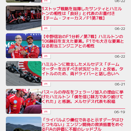
06-22
F1
3ストップ戦略を指揮したサンティとハミル
トンの相性は「良好」と代表のお墨付き
【チーム・フォーカス／F1第7戦】
06-22
F1
【中野信治のF1分析／第7戦】ハミルトンの
106勝目を支えた要素。F1でも大きな要素と
なる担当エンジニアとの相性
06-22
F1
ハミルトンに敗北したメルセデス「チーム
オーダーを出すべき状況だった」と反省。タ
イトルのため、両ドライバーと話し合いへ
06-21
F1
バスールの存在をフェラーリ加入の理由に挙
げたハミルトン「僕を信じ味方であり続けて
くれた」と感謝。メルセデス代表も祝福
06-19
F1
「ライバルより優位であると示すデータはひ
とつもない」エンジン開発の救済措置をめぐ
るFIAの評価に不服のレッドブル