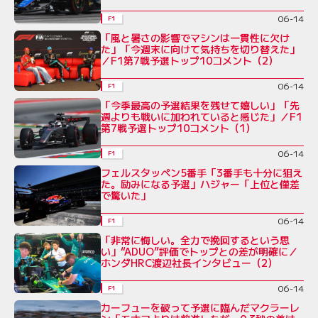
06-14
F1
「風と暑さの影響でマシンは一貫性に欠け
た」「今週末に向けて気持ちを切り替えた」
／F1第7戦予選トップ10コメント（2）
06-14
F1
「今季最高の予選結果を残せて嬉しい」「先
週よりも戦いに加われていると感じた」／F1
第7戦予選トップ10コメント（1）
06-14
F1
フェルスタッペン5番手「3番手も十分に狙え
た。励みになる予選」ハジャー「上位と僅差
で驚いた」
06-14
F1
「非常に悔しい。全力で挽回するという思
い」“ADUO”評価でトップとの差が明確に／
ホンダHRC渡辺社長インタビュー（2）
06-14
F1
カーフューを破って予選に臨んだマクラーレ