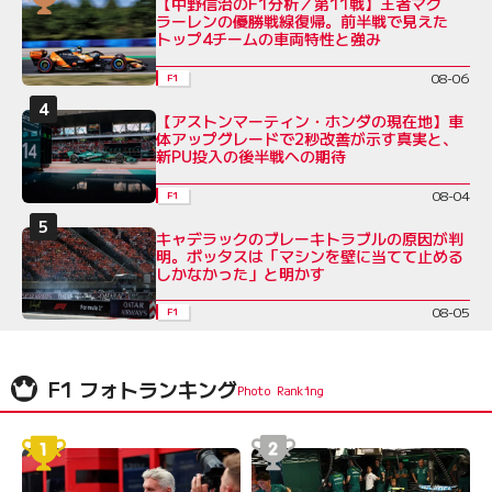
【中野信治のF1分析／第11戦】王者マク
ラーレンの優勝戦線復帰。前半戦で見えた
トップ4チームの車両特性と強み
08-06
F1
【アストンマーティン・ホンダの現在地】車
体アップグレードで2秒改善が示す真実と、
新PU投入の後半戦への期待
08-04
F1
キャデラックのブレーキトラブルの原因が判
明。ボッタスは「マシンを壁に当てて止める
しかなかった」と明かす
08-05
F1
F1 フォトランキング