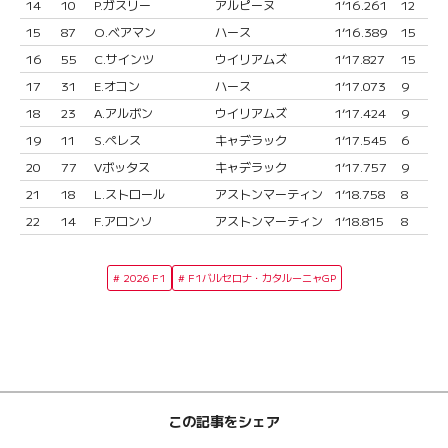
14
10
P.ガスリー
アルピーヌ
1’16.261
12
15
87
O.ベアマン
ハース
1’16.389
15
16
55
C.サインツ
ウイリアムズ
1’17.827
15
17
31
E.オコン
ハース
1’17.073
9
18
23
A.アルボン
ウイリアムズ
1’17.424
9
19
11
S.ペレス
キャデラック
1’17.545
6
20
77
Vボッタス
キャデラック
1’17.757
9
21
18
L.ストロール
アストンマーティン
1’18.758
8
22
14
F.アロンソ
アストンマーティン
1’18.815
8
2026 F1
F1バルセロナ・カタルーニャGP
この記事をシェア