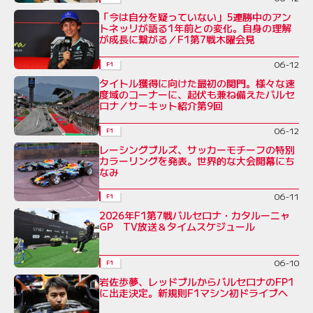
「今は自分を疑っていない」5連勝中のアン
トネッリが語る1年前との変化。自身の理解
が成長に繋がる／F1第7戦木曜会見
06-12
F1
タイトル獲得に向けた最初の関門。様々な速
度域のコーナーに、起伏も兼ね備えたバルセ
ロナ／サーキット紹介第9回
06-12
F1
レーシングブルズ、サッカーモチーフの特別
カラーリングを発表。世界的な大会開幕にち
なみ
06-11
F1
2026年F1第7戦バルセロナ・カタルーニャ
GP TV放送＆タイムスケジュール
06-10
F1
岩佐歩夢、レッドブルからバルセロナのFP1
に出走決定。新規則F1マシン初ドライブへ