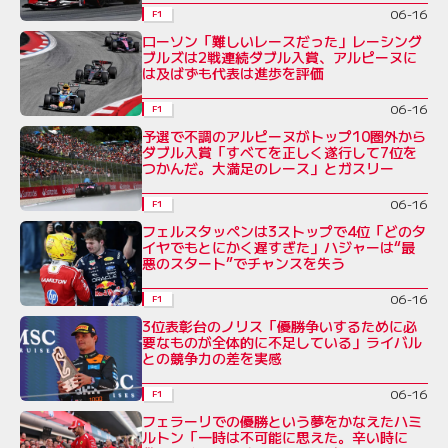
06-16
F1
ローソン「難しいレースだった」レーシング
ブルズは2戦連続ダブル入賞、アルピーヌに
は及ばずも代表は進歩を評価
06-16
F1
予選で不調のアルピーヌがトップ10圏外から
ダブル入賞「すべてを正しく遂行して7位を
つかんだ。大満足のレース」とガスリー
06-16
F1
フェルスタッペンは3ストップで4位「どのタ
イヤでもとにかく遅すぎた」ハジャーは“最
悪のスタート”でチャンスを失う
06-16
F1
3位表彰台のノリス「優勝争いするために必
要なものが全体的に不足している」ライバル
との競争力の差を実感
06-16
F1
フェラーリでの優勝という夢をかなえたハミ
ルトン「一時は不可能に思えた。辛い時に