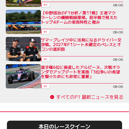
08-06
F1
【中野信治のF1分析／第11戦】王者マク
ラーレンの優勝戦線復帰。前半戦で見えた
トップ4チームの車両特性と強み
08-06
F1
サマーブレイク中に活発になるドライバー交
渉戦。2027年F1シート未確定のペレスとオ
コンの選択肢
08-06
F1
選手権6位に後退したアルピーヌ、次戦オラ
ンダでアップデートを実施「5位争いの希望
を繋ぐためにも非常に重要」
08-06
F1
すべてのF1 最新ニュースを見る
本日のレースクイーン