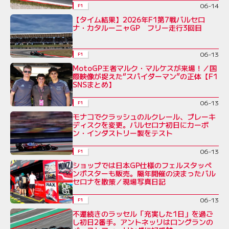
06-14
F1
【タイム結果】2026年F1第7戦バルセロ
ナ・カタルーニャGP フリー走行3回目
06-13
F1
MotoGP王者マルク・マルケスが来場！／国
際映像が捉えた“スパイダーマン”の正体【F1
SNSまとめ】
06-13
F1
モナコでクラッシュのルクレール、ブレーキ
ディスクを変更。バルセロナ初日にカーボ
ン・インダストリー製をテスト
06-13
F1
ショップでは日本GP仕様のフェルスタッペ
ンポスターも販売。隔年開催の決まったバル
セロナを散策／現場写真日記
06-13
F1
不運続きのラッセル「充実した1日」を過ご
し初日2番手。アントネッリはロングランの