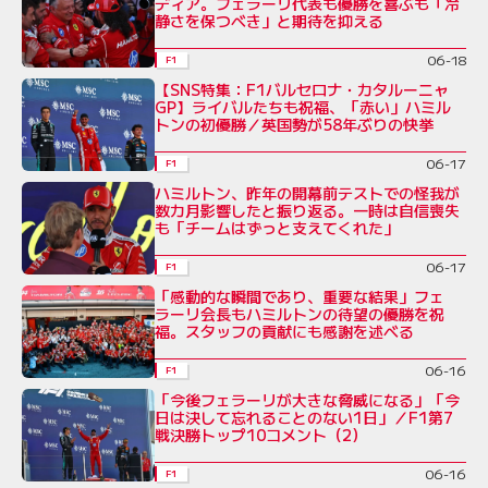
ディア。フェラーリ代表も優勝を喜ぶも「冷
静さを保つべき」と期待を抑える
06-18
F1
【SNS特集：F1バルセロナ・カタルーニャ
GP】ライバルたちも祝福、「赤い」ハミル
トンの初優勝／英国勢が58年ぶりの快挙
06-17
F1
ハミルトン、昨年の開幕前テストでの怪我が
数カ月影響したと振り返る。一時は自信喪失
も「チームはずっと支えてくれた」
06-17
F1
「感動的な瞬間であり、重要な結果」フェ
ラーリ会長もハミルトンの待望の優勝を祝
福。スタッフの貢献にも感謝を述べる
06-16
F1
「今後フェラーリが大きな脅威になる」「今
日は決して忘れることのない1日」／F1第7
戦決勝トップ10コメント（2）
06-16
F1