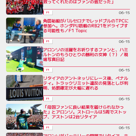
救ってくれたのはファンの皆だった」
06-15
F1
角田裕毅がバルセロナでレッドブルのTPCに
参加へ。ホンダPU搭載のRB21をドライブす
る可能性も／F1 Topic
06-15
F1
アロンソの活躍をお祈りするファンと、ハミ
ルトンのもうひとりの勝利の女神（？）／現
場写真日記
06-15
F1
リタイアのアントネッリにレース後、ペナル
ティ。トラックリミット違反の見落としが判
明、処罰確定が大幅に遅れる
06-15
F1
「母国ファンに良い結果を届けられなかっ
た」とアロンソ。ストロールは5周でストッ
プ、アストンは2台リタイア
06-15
F1
アロンソがバッテリーの問題でリタイア。ホ