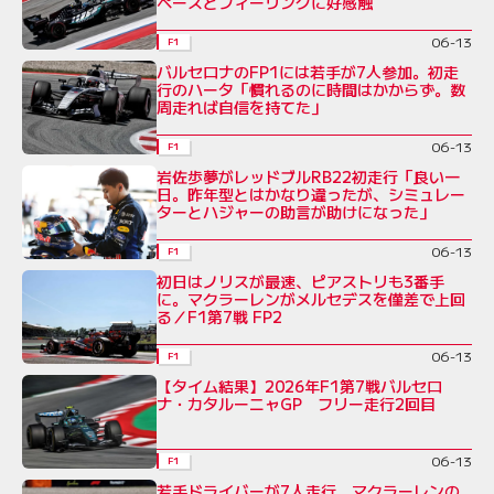
ペースとフィーリングに好感触
06-13
F1
バルセロナのFP1には若手が7人参加。初走
行のハータ「慣れるのに時間はかからず。数
周走れば自信を持てた」
06-13
F1
岩佐歩夢がレッドブルRB22初走行「良い一
日。昨年型とはかなり違ったが、シミュレー
ターとハジャーの助言が助けになった」
06-13
F1
初日はノリスが最速、ピアストリも3番手
に。マクラーレンがメルセデスを僅差で上回
る／F1第7戦 FP2
06-13
F1
【タイム結果】2026年F1第7戦バルセロ
ナ・カタルーニャGP フリー走行2回目
06-13
F1
若手ドライバーが7人走行、マクラーレンの