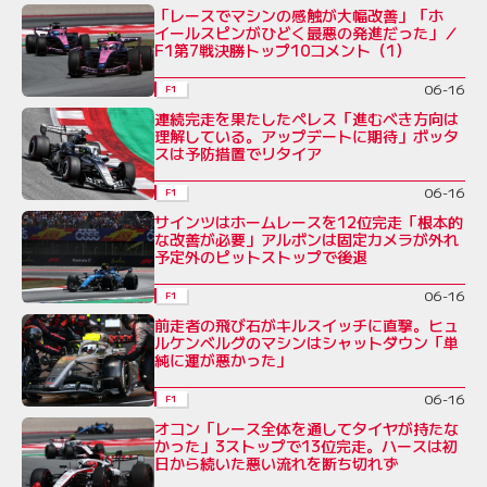
「レースでマシンの感触が大幅改善」「ホ
イールスピンがひどく最悪の発進だった」／
F1第7戦決勝トップ10コメント（1）
06-16
F1
連続完走を果たしたペレス「進むべき方向は
理解している。アップデートに期待」ボッタ
スは予防措置でリタイア
06-16
F1
サインツはホームレースを12位完走「根本的
な改善が必要」アルボンは固定カメラが外れ
予定外のピットストップで後退
06-16
F1
前走者の飛び石がキルスイッチに直撃。ヒュ
ルケンベルグのマシンはシャットダウン「単
純に運が悪かった」
06-16
F1
オコン「レース全体を通してタイヤが持たな
かった」3ストップで13位完走。ハースは初
日から続いた悪い流れを断ち切れず