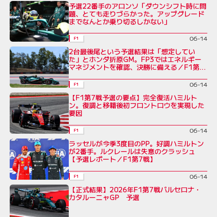
予選22番手のアロンソ「ダウンシフト時に問
題、とても走りづらかった。アップグレード
までなんとか乗り切るしかない」
06-14
F1
2台最後尾という予選結果は「想定してい
た」とホンダ折原GM。FP3ではエネルギー
マネジメントを確認、決勝に備える／F1第7
戦
06-14
F1
【F1第7戦予選の要点】完全復活ハミルト
ン。復調と移籍後初フロントロウを実現した
要因
06-14
F1
ラッセルが今季3度目のPP。好調ハミルトン
が2番手。ルクレールは失意のクラッシュ
【予選レポート／F1第7戦】
06-14
F1
【正式結果】2026年F1第7戦バルセロナ・
カタルーニャGP 予選