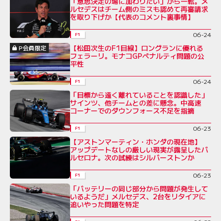
「意思決定の場に加わりたい」から一転。メ
ルセデスはチーム側のミスも認めて再審請求
を取り下げか【代表のコメント裏事情】
06-24
F1
【松田次生のF1目線】ロングランに優れる
P会員限定
フェラーリ。モナコGPペナルティ問題の公
平性
06-24
F1
「目標から遠く離れていることを認識した」
サインツ、他チームとの差に懸念。中高速
コーナーでのダウンフォース不足を指摘
06-23
F1
【アストンマーティン・ホンダの現在地】
アップデートなしの厳しい現実が露呈したバ
ルセロナ。次の試練はシルバーストンか
06-23
F1
「バッテリーの同じ部分から問題が発生して
いるようだ」メルセデス、2台をリタイアに
追いやった問題を特定