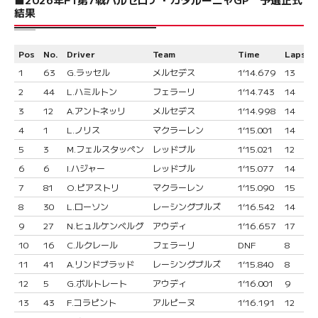
結果
Pos
No.
Driver
Team
Time
Laps
1
63
G.ラッセル
メルセデス
1’14.679
13
2
44
L.ハミルトン
フェラーリ
1’14.743
14
3
12
A.アントネッリ
メルセデス
1’14.998
14
4
1
L.ノリス
マクラーレン
1’15.001
14
5
3
M.フェルスタッペン
レッドブル
1’15.021
12
6
6
I.ハジャー
レッドブル
1’15.077
14
7
81
O.ピアストリ
マクラーレン
1’15.090
15
8
30
L.ローソン
レーシングブルズ
1’16.542
14
9
27
N.ヒュルケンベルグ
アウディ
1’16.657
17
10
16
C.ルクレール
フェラーリ
DNF
8
11
41
A.リンドブラッド
レーシングブルズ
1’15.840
8
12
5
G.ボルトレート
アウディ
1’16.001
9
13
43
F.コラピント
アルピーヌ
1’16.191
12