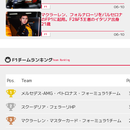
06-10
F1
マクラーレン、フォルナローリをバルセロナ
のFP1に起用。F2&F3王者のイタリア出身
21歳
06-10
F1
F1チームランキング
Team Ranking
Pos.
Team
P
メルセデス-AMG・ペトロナス・フォーミュラ1チーム
スクーデリア・フェラーリHP
マクラーレン・マスターカード・フォーミュラ1チーム