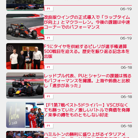
06-19
F1
改良版ウイングの正式導入で「ラップタイム
が向上」とマクラーレン。今後の課題は中速
コーナーでのパフォーマンス
06-19
F1
F1にタイヤを供給するピレリが選手権通算
500戦目を迎える。歴史を振り返る記念本を
出版
06-18
F1
レッドブル代表、PUとシャシーの課題は残る
もパフォーマンスを擁護。上海や鈴鹿と比較
し「進歩があった」
06-18
F1
【F1第7戦ベスト5ドライバー】VSCがなく
ても勝っていた／激しいバトルで真価を発揮
／来季の噂をものともしない好走
06-18
F1
ハミルトンの勝利に盛り上がるイタリアメ