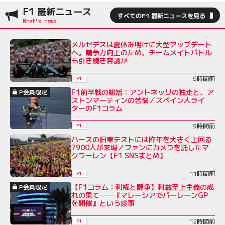
F1 最新ニュース
すべてのF1 最新ニュースを見る
メルセデスは夏休み明けに大型アップデート
へ。競争力向上のため、チームメイトバトル
も引き続き容認か
6時間前
F1
F1前半戦の総括：アントネッリの独走と、ア
P会員限定
ストンマーティンの苦悩／スペイン人ライ
ターのF1コラム
9時間前
F1
ハースの旧車テストには昨年を大きく上回る
7900人が来場／ファンにカメラを託したマ
クラーレン【F1 SNSまとめ】
11時間前
F1
【F1コラム：利権と闘争】利益至上主義の成
P会員限定
れの果て──『マレーシアでバーレーンGP
を開催』という珍事
12時間前
F1