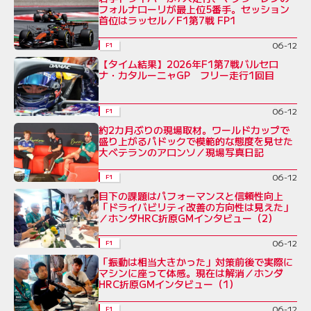
フォルナローリが最上位5番手。セッション
首位はラッセル／F1第7戦 FP1
06-12
F1
【タイム結果】2026年F1第7戦バルセロ
ナ・カタルーニャGP フリー走行1回目
06-12
F1
約2カ月ぶりの現場取材。ワールドカップで
盛り上がるパドックで模範的な態度を見せた
大ベテランのアロンソ／現場写真日記
06-12
F1
目下の課題はパフォーマンスと信頼性向上
「ドライバビリティ改善の方向性は見えた」
／ホンダHRC折原GMインタビュー（2）
06-12
F1
「振動は相当大きかった」対策前後で実際に
マシンに座って体感。現在は解消／ホンダ
HRC折原GMインタビュー（1）
06-12
F1