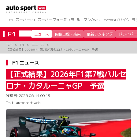
コ
ン
テ
ン
F1
スーパーGT
スーパーフォーミュラ
ル・マン/WEC
MotoGP/バイク
ラ
ツ
へ
F1
ニュース
開催日程・結果
最新ランキング
ドライバー
ス
キ
TOP
F1
ニュース
ッ
【正式結果】2026年F1第7戦バルセロナ・カタルーニャGP 予選
プ
F1 ニュース
【正式結果】2026年F1第7戦バルセ
ロナ・カタルーニャGP 予選
投稿日:
2026.06.14 00:13
Text : autosport web