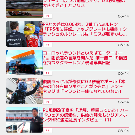
ン「モナコよりは前進したが、0.3秒の差は
大きすぎる」とノリス
06-14
F1
PPとの差は0.064秒。2番手ハミルトン
「FP3後に好転。アップグレードも機能」ク
ラッシュのルクレールは「ミスが恥ずかし
い」
06-14
F1
ヨーロッパラウンドといえばモーターホー
ム。創設者の言葉を刻んだ“唯一無二”の構造
を持つマクラーレン／現場写真日記
06-14
F1
復調ラッセルが僚友に0.3秒差でポール「本
来の自分を取り戻すことができた」アント
ネッリは「マシンと一体になれていない」
06-14
F1
PU規則改正案を「理解、尊重している」ハー
ドウェアの信頼性、供給の懸念もクリア／ホ
ンダHRC渡辺社長インタビュー（1）
06-14
F1