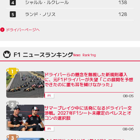
シャルル・ルクレール
138
ランド・ノリス
128
ドライバーページへ
F1 ニュースランキング
ドライバーらの懸念を無視した新規則導入
に、元F1ドライバーが失望「この展開を予想
できたのに誰も耳を傾けなかった」
08-05
F1
サマーブレイク中に活発になるドライバー交
渉戦。2027年F1シート未確定のペレスとオ
コンの選択肢
08-06
F1