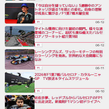
「今は自分を疑っていない」5連勝中のアン
トネッリが語る1年前との変化。自身の理解
が成長に繋がる／F1第7戦木曜会見
06-12
F1
タイトル獲得に向けた最初の関門。様々な速
度域のコーナーに、起伏も兼ね備えたバルセ
ロナ／サーキット紹介第9回
06-12
F1
レーシングブルズ、サッカーモチーフの特別
カラーリングを発表。世界的な大会開幕にち
なみ
06-11
F1
2026年F1第7戦バルセロナ・カタルーニャ
GP TV放送＆タイムスケジュール
06-10
F1
岩佐歩夢、レッドブルからバルセロナのFP1
に出走決定。新規則F1マシン初ドライブへ