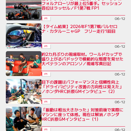
フォルナローリが最上位5番手。セッション
首位はラッセル／F1第7戦 FP1
06-12
F1
【タイム結果】2026年F1第7戦バルセロ
ナ・カタルーニャGP フリー走行1回目
06-12
F1
約2カ月ぶりの現場取材。ワールドカップで
盛り上がるパドックで模範的な態度を見せた
大ベテランのアロンソ／現場写真日記
06-12
F1
目下の課題はパフォーマンスと信頼性向上
「ドライバビリティ改善の方向性は見えた」
／ホンダHRC折原GMインタビュー（2）
06-12
F1
「振動は相当大きかった」対策前後で実際に
マシンに座って体感。現在は解消／ホンダ
HRC折原GMインタビュー（1）
06-12
F1