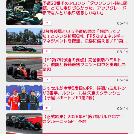
予選22番手のアロンソ「ダウンシフト時に問
題、とても走りづらかった。アップグレード
までなんとか乗り切るしかない」
06-14
F1
2台最後尾という予選結果は「想定してい
た」とホンダ折原GM。FP3ではエネルギー
マネジメントを確認、決勝に備える／F1第7
戦
06-14
F1
【F1第7戦予選の要点】完全復活ハミルト
ン。復調と移籍後初フロントロウを実現した
要因
06-14
F1
ラッセルが今季3度目のPP。好調ハミルトン
が2番手。ルクレールは失意のクラッシュ
【予選レポート／F1第7戦】
06-14
F1
【正式結果】2026年F1第7戦バルセロナ・
カタルーニャGP 予選