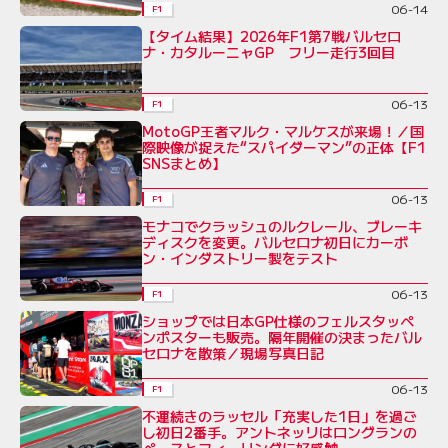
06-14
F1
【タイム結果】2026年F1第7戦バルセロ
ナ・カタルーニャGP フリー走行3回目
06-13
F1
MotoGP王者マルク・マルケスが来場！／国
際映像が捉えた“スパイダーマン”の正体【F1
SNSまとめ】
06-13
F1
モナコでクラッシュのルクレール、ブレーキ
ディスクを変更。バルセロナ初日にカーボ
ン・インダストリー製をテスト
06-13
F1
ショップでは日本GP仕様のフェルスタッペ
ンポスターも販売。隔年開催の決まったバル
セロナを散策／現場写真日記
06-13
F1
不運続きのラッセル「充実した1日」を過ご
し初日2番手。アントネッリはロングランの