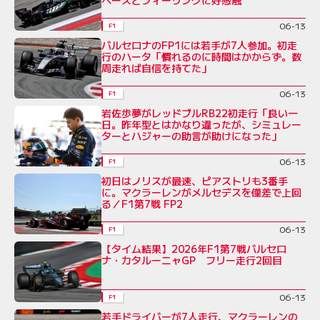
ペースとフィーリングに好感触
06-13
F1
バルセロナのFP1には若手が7人参加。初走
行のハータ「慣れるのに時間はかからず。数
周走れば自信を持てた」
06-13
F1
岩佐歩夢がレッドブルRB22初走行「良い一
日。昨年型とはかなり違ったが、シミュレー
ターとハジャーの助言が助けになった」
06-13
F1
初日はノリスが最速、ピアストリも3番手
に。マクラーレンがメルセデスを僅差で上回
る／F1第7戦 FP2
06-13
F1
【タイム結果】2026年F1第7戦バルセロ
ナ・カタルーニャGP フリー走行2回目
06-13
F1
若手ドライバーが7人走行、マクラーレンの