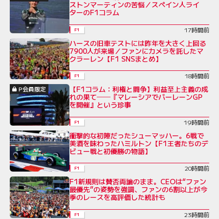
ストンマーティンの苦悩／スペイン人ライ
ターのF1コラム
17時間前
F1
ハースの旧車テストには昨年を大きく上回る
7900人が来場／ファンにカメラを託したマ
クラーレン【F1 SNSまとめ】
18時間前
F1
【F1コラム：利権と闘争】利益至上主義の成
P会員限定
れの果て──『マレーシアでバーレーンGP
を開催』という珍事
19時間前
F1
衝撃的な初陣だったシューマッハー。6戦で
美酒を味わったハミルトン【F1王者たちのデ
ビュー戦と初優勝の物語】
20時間前
F1
F1新規則は賛否両論のまま。CEOは“ファン
最優先”の姿勢を強調、ファンの6割以上が今
季のレースを高評価した統計も
23時間前
F1