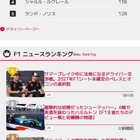
シャルル・ルクレール
138
ランド・ノリス
128
ドライバーページへ
F1 ニュースランキング
サマーブレイク中に活発になるドライバー交
渉戦。2027年F1シート未確定のペレスとオ
コンの選択肢
08-06
F1
衝撃的な初陣だったシューマッハー。6戦で
美酒を味わったハミルトン【F1王者たちのデ
ビュー戦と初優勝の物語】
20時間前
F1