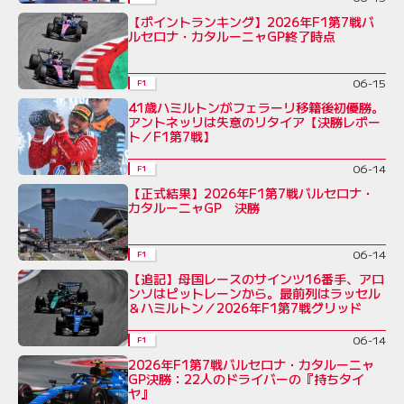
【ポイントランキング】2026年F1第7戦バ
ルセロナ・カタルーニャGP終了時点
06-15
F1
41歳ハミルトンがフェラーリ移籍後初優勝。
アントネッリは失意のリタイア【決勝レポー
ト／F1第7戦】
06-14
F1
【正式結果】2026年F1第7戦バルセロナ・
カタルーニャGP 決勝
06-14
F1
【追記】母国レースのサインツ16番手、アロ
ンソはピットレーンから。最前列はラッセル
＆ハミルトン／2026年F1第7戦グリッド
06-14
F1
2026年F1第7戦バルセロナ・カタルーニャ
GP決勝：22人のドライバーの『持ちタイ
ヤ』