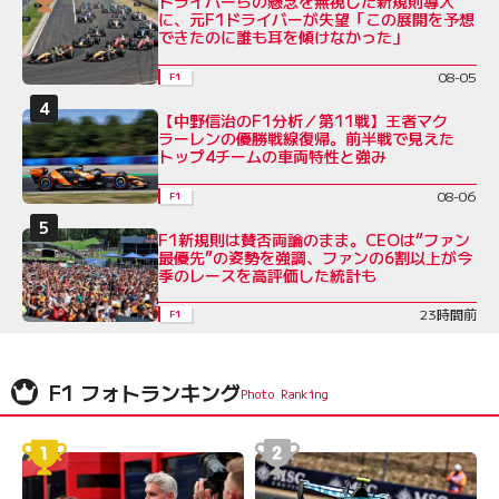
ドライバーらの懸念を無視した新規則導入
に、元F1ドライバーが失望「この展開を予想
できたのに誰も耳を傾けなかった」
08-05
F1
【中野信治のF1分析／第11戦】王者マク
ラーレンの優勝戦線復帰。前半戦で見えた
トップ4チームの車両特性と強み
08-06
F1
F1新規則は賛否両論のまま。CEOは“ファン
最優先”の姿勢を強調、ファンの6割以上が今
季のレースを高評価した統計も
23時間前
F1
F1 フォトランキング