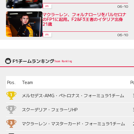
06-10
F1
マクラーレン、フォルナローリをバルセロナ
のFP1に起用。F2&F3王者のイタリア出身
21歳
06-10
F1
F1チームランキング
Team Ranking
Pos.
Team
P
メルセデス-AMG・ペトロナス・フォーミュラ1チーム
スクーデリア・フェラーリHP
マクラーレン・マスターカード・フォーミュラ1チーム