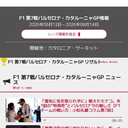
F1 第7戦バルセロナ・カタルーニャGP情報
2026年06月12日～2026年06月14日
レース情報を見る
開催地：
カタロニア・サーキット
F1 第7戦バルセロナ・カタルーニャGP リザルト
Race Result
F1 第7戦バルセロナ・カタルーニャGP ニュー
ス
「電気に気を取られずに」戦えたモナコ。年
1回の“特殊性”とバルセロナでの悔しさ【F1
チームの戦い方：小松礼雄コラム第7回】
06-25
F1
「意思決定の場に加わりたい」から一転。メ