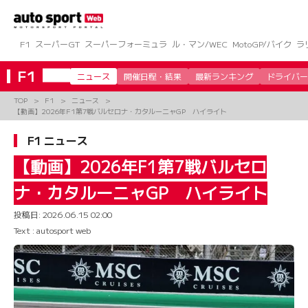
コ
ン
テ
ン
F1
スーパーGT
スーパーフォーミュラ
ル・マン/WEC
MotoGP/バイク
ラ
ツ
へ
F1
ニュース
開催日程・結果
最新ランキング
ドライバー
ス
キ
TOP
F1
ニュース
ッ
【動画】2026年F1第7戦バルセロナ・カタルーニャGP ハイライト
プ
F1 ニュース
【動画】2026年F1第7戦バルセロ
ナ・カタルーニャGP ハイライト
投稿日:
2026.06.15 02:00
Text : autosport web