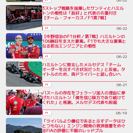
3ストップ戦略を指揮したサンティとハミル
トンの相性は「良好」と代表のお墨付き
【チーム・フォーカス／F1第7戦】
06-22
F1
【中野信治のF1分析／第7戦】ハミルトンの
106勝目を支えた要素。F1でも大きな要素と
なる担当エンジニアとの相性
06-22
F1
ハミルトンに敗北したメルセデス「チーム
オーダーを出すべき状況だった」と反省。タ
イトルのため、両ドライバーと話し合いへ
06-21
F1
バスールの存在をフェラーリ加入の理由に挙
げたハミルトン「僕を信じ味方であり続けて
くれた」と感謝。メルセデス代表も祝福
06-19
F1
「ライバルより優位であると示すデータはひ
とつもない」エンジン開発の救済措置をめぐ
るFIAの評価に不服のレッドブル