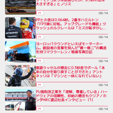
大きすぎる」とノリス
06-14
F1
PPとの差は0.064秒。2番手ハミルトン
「FP3後に好転。アップグレードも機能」ク
ラッシュのルクレールは「ミスが恥ずかし
い」
06-14
F1
ヨーロッパラウンドといえばモーターホー
ム。創設者の言葉を刻んだ“唯一無二”の構造
を持つマクラーレン／現場写真日記
06-14
F1
復調ラッセルが僚友に0.3秒差でポール「本
来の自分を取り戻すことができた」アント
ネッリは「マシンと一体になれていない」
06-14
F1
PU規則改正案を「理解、尊重している」ハー
ドウェアの信頼性、供給の懸念もクリア／ホ
ンダHRC渡辺社長インタビュー（1）
06-14
F1