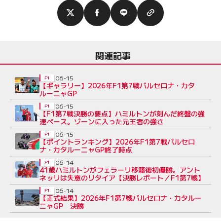
関連記事
06-15
F1
【ギャラリー】2026年F1第7戦バルセロナ・カタ
ルーニャGP
06-15
F1
【F1第7戦決勝の要点】ハミルトンが刻んだ終盤の強
速ペース。ゾーンに入った元王者の強さ
06-15
F1
【ポイントランキング】2026年F1第7戦バルセロ
ナ・カタルーニャGP終了時点
06-14
F1
41歳ハミルトンがフェラーリ移籍後初優勝。アント
ネッリは失意のリタイア【決勝レポート／F1第7戦】
06-14
F1
【正式結果】2026年F1第7戦バルセロナ・カタルー
ニャGP 決勝