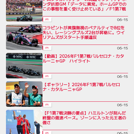
ンダ折原GM「データに異常。ホームGPでの
この事態を重く受け止めている」／F1第7戦
06-15
F1
コラピントが黄旗無視のペナルティで8位を
失い、レーシングブルズ2台が昇格に。ウイ
リアムズがスタート手順違反
06-15
F1
【動画】2026年F1第7戦バルセロナ・カタ
ルーニャGP ハイライト
06-15
F1
【ギャラリー】2026年F1第7戦バルセロ
ナ・カタルーニャGP
06-15
F1
【F1第7戦決勝の要点】ハミルトンが刻んだ
終盤の強速ペース。ゾーンに入った元王者の
強さ
06-15
F1