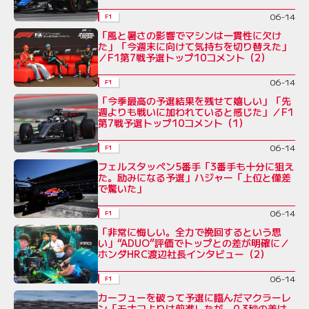
06-14
F1
「風と暑さの影響でマシンは一貫性に欠け
た」「今週末に向けて気持ちを切り替えた」
／F1第7戦予選トップ10コメント（2）
06-14
F1
「今季最高の予選結果を残せて嬉しい」「先
週よりも戦いに加われていると感じた」／F1
第7戦予選トップ10コメント（1）
06-14
F1
フェルスタッペン5番手「3番手も十分に狙え
た。励みになる予選」ハジャー「上位と僅差
で驚いた」
06-14
F1
「非常に悔しい。全力で挽回するという思
い」“ADUO”評価でトップとの差が明確に／
ホンダHRC渡辺社長インタビュー（2）
06-14
F1
カーフューを破って予選に臨んだマクラーレ
ン「モナコよりは前進したが、0.3秒の差は