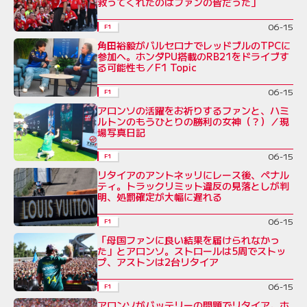
救ってくれたのはファンの皆だった」
06-15
F1
角田裕毅がバルセロナでレッドブルのTPCに
参加へ。ホンダPU搭載のRB21をドライブす
る可能性も／F1 Topic
06-15
F1
アロンソの活躍をお祈りするファンと、ハミ
ルトンのもうひとりの勝利の女神（？）／現
場写真日記
06-15
F1
リタイアのアントネッリにレース後、ペナル
ティ。トラックリミット違反の見落としが判
明、処罰確定が大幅に遅れる
06-15
F1
「母国ファンに良い結果を届けられなかっ
た」とアロンソ。ストロールは5周でストッ
プ、アストンは2台リタイア
06-15
F1
アロンソがバッテリーの問題でリタイア。ホ