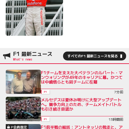
F1 最新ニュース
すべてのF1 最新ニュースを見る
F1チームを支えた大ベテランのルパート・マ
ンウォリングが49年のキャリアに幕。かつて
は中嶋悟らとも同チームに在籍
7分前
F1
メルセデスは夏休み明けに大型アップデート
へ。競争力向上のため、チームメイトバトル
も引き続き容認か
13時間前
F1
F1前半戦の総括：アントネッリの独走と、ア
P会員限定