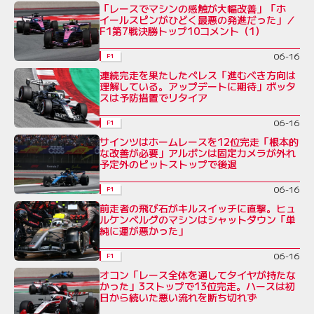
「レースでマシンの感触が大幅改善」「ホ
イールスピンがひどく最悪の発進だった」／
F1第7戦決勝トップ10コメント（1）
06-16
F1
連続完走を果たしたペレス「進むべき方向は
理解している。アップデートに期待」ボッタ
スは予防措置でリタイア
06-16
F1
サインツはホームレースを12位完走「根本的
な改善が必要」アルボンは固定カメラが外れ
予定外のピットストップで後退
06-16
F1
前走者の飛び石がキルスイッチに直撃。ヒュ
ルケンベルグのマシンはシャットダウン「単
純に運が悪かった」
06-16
F1
オコン「レース全体を通してタイヤが持たな
かった」3ストップで13位完走。ハースは初
日から続いた悪い流れを断ち切れず