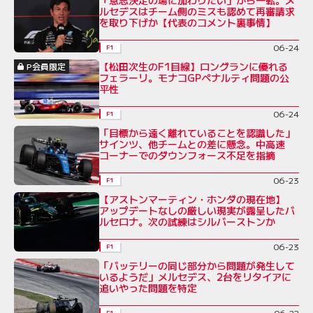
ルセデスはチーム側のミスも認めて再審請求
を取り下げか【代表のコメント裏事情】
06-24
F1
【松田次生のF1目線】ロングランに優れる
P会員限定
フェラーリ。モナコGPペナルティ問題の公
平性
06-24
F1
「目標から遠く離れていることを認識した」
サインツ、他チームとの差に懸念。中高速
コーナーでのダウンフォース不足を指摘
06-23
F1
【アストンマーティン・ホンダの現在地】
アップデートなしの厳しい現実が露呈したバ
ルセロナ。次の試練はシルバーストンか
06-23
F1
「バッテリーの同じ部分から問題が発生して
いるようだ」メルセデス、2台をリタイアに
追いやった問題を特定
06-22
F1