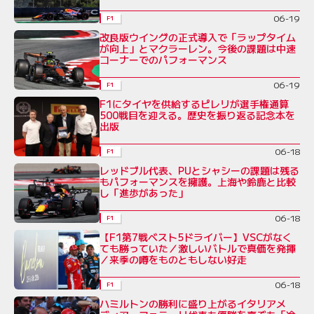
06-19
F1
改良版ウイングの正式導入で「ラップタイム
が向上」とマクラーレン。今後の課題は中速
コーナーでのパフォーマンス
06-19
F1
F1にタイヤを供給するピレリが選手権通算
500戦目を迎える。歴史を振り返る記念本を
出版
06-18
F1
レッドブル代表、PUとシャシーの課題は残る
もパフォーマンスを擁護。上海や鈴鹿と比較
し「進歩があった」
06-18
F1
【F1第7戦ベスト5ドライバー】VSCがなく
ても勝っていた／激しいバトルで真価を発揮
／来季の噂をものともしない好走
06-18
F1
ハミルトンの勝利に盛り上がるイタリアメ