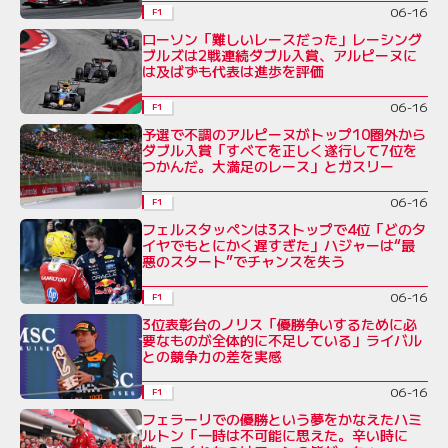
06-16
F1
ローソン「難しいレースだった」レーシング
ブルズは2戦連続ダブル入賞、アルピーヌに
は及ばずも代表は進歩を評価
06-16
F1
予選で不調のアルピーヌがトップ10圏外から
ダブル入賞「すべてを正しく遂行して7位を
つかんだ。大満足のレース」とガスリー
06-16
F1
フェルスタッペンは3ストップで4位「どのタ
イヤでもとにかく遅すぎた」ハジャーは“最
悪のスタート”でチャンスを失う
06-16
F1
3位表彰台のノリス「優勝争いするために必
要なものが全体的に不足している」ライバル
との競争力の差を実感
06-16
F1
フェラーリでの優勝という夢をかなえたハミ
ルトン「一時は不可能に思えた。辛い時に