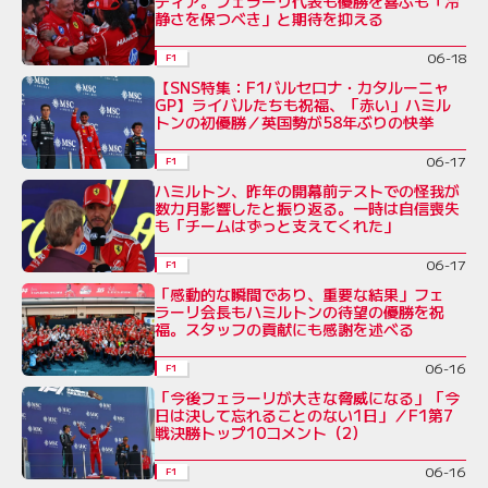
ディア。フェラーリ代表も優勝を喜ぶも「冷
静さを保つべき」と期待を抑える
06-18
F1
【SNS特集：F1バルセロナ・カタルーニャ
GP】ライバルたちも祝福、「赤い」ハミル
トンの初優勝／英国勢が58年ぶりの快挙
06-17
F1
ハミルトン、昨年の開幕前テストでの怪我が
数カ月影響したと振り返る。一時は自信喪失
も「チームはずっと支えてくれた」
06-17
F1
「感動的な瞬間であり、重要な結果」フェ
ラーリ会長もハミルトンの待望の優勝を祝
福。スタッフの貢献にも感謝を述べる
06-16
F1
「今後フェラーリが大きな脅威になる」「今
日は決して忘れることのない1日」／F1第7
戦決勝トップ10コメント（2）
06-16
F1