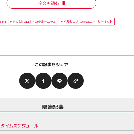
全文を読む
6 F1
F1バルセロナ・カタルーニャGP
バルセロナ-カタロニア・サーキット
この記事をシェア
関連記事
送＆タイムスケジュール