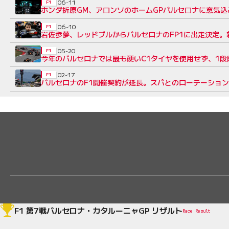
06-11
F1
ホンダ折原GM、アロンソのホームGPバルセロナに意気込
06-10
F1
岩佐歩夢、レッドブルからバルセロナのFP1に出走決定。
05-20
F1
今年のバルセロナでは最も硬いC1タイヤを使用せず、1
02-17
F1
バルセロナのF1開催契約が延長。スパとのローテーションで2
F1 第7戦バルセロナ・カタルーニャGP リザルト
Race Result