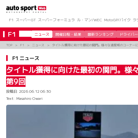
コ
ン
テ
ン
F1
スーパーGT
スーパーフォーミュラ
ル・マン/WEC
MotoGP/バイク
ラ
ツ
へ
F1
ニュース
開催日程・結果
最新ランキング
ドライバー
ス
キ
TOP
F1
ニュース
タイトル獲得に向けた最初の関門。様々な速度域のコーナーに
ッ
プ
F1 ニュース
タイトル獲得に向けた最初の関門。様
第9回
投稿日:
2026.06.12 06:30
Text : Masahiro Owari