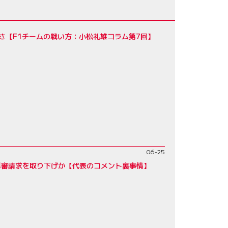
さ【F1チームの戦い方：小松礼雄コラム第7回】
06-25
再審請求を取り下げか【代表のコメント裏事情】