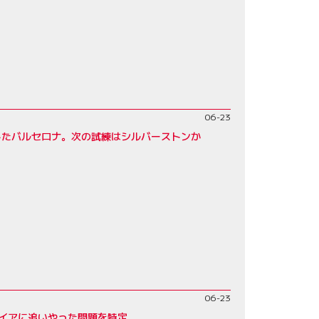
06-23
したバルセロナ。次の試練はシルバーストンか
06-23
イアに追いやった問題を特定