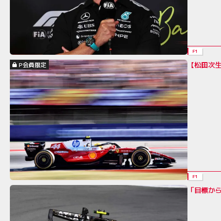
F1
【松田次生
P会員限定
F1
「目標か