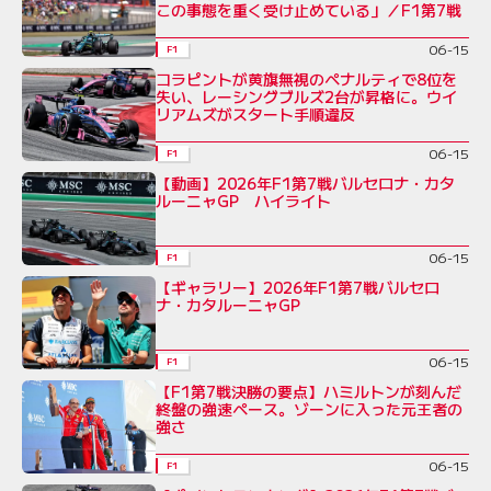
この事態を重く受け止めている」／F1第7戦
06-15
F1
コラピントが黄旗無視のペナルティで8位を
失い、レーシングブルズ2台が昇格に。ウイ
リアムズがスタート手順違反
06-15
F1
【動画】2026年F1第7戦バルセロナ・カタ
ルーニャGP ハイライト
06-15
F1
【ギャラリー】2026年F1第7戦バルセロ
ナ・カタルーニャGP
06-15
F1
【F1第7戦決勝の要点】ハミルトンが刻んだ
終盤の強速ペース。ゾーンに入った元王者の
強さ
06-15
F1