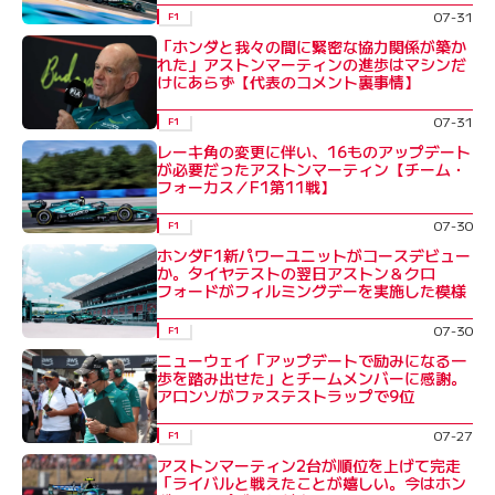
07-31
F1
「ホンダと我々の間に緊密な協力関係が築か
れた」アストンマーティンの進歩はマシンだ
けにあらず【代表のコメント裏事情】
07-31
F1
レーキ角の変更に伴い、16ものアップデート
が必要だったアストンマーティン【チーム・
フォーカス／F1第11戦】
07-30
F1
ホンダF1新パワーユニットがコースデビュー
か。タイヤテストの翌日アストン＆クロ
フォードがフィルミングデーを実施した模様
07-30
F1
ニューウェイ「アップデートで励みになる一
歩を踏み出せた」とチームメンバーに感謝。
アロンソがファステストラップで9位
07-27
F1
アストンマーティン2台が順位を上げて完走
「ライバルと戦えたことが嬉しい。今はホン