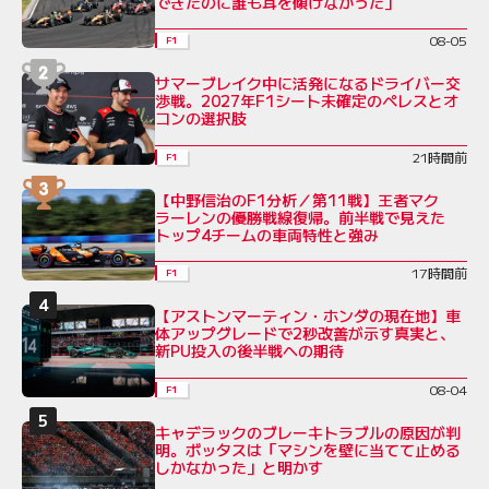
できたのに誰も耳を傾けなかった」
08-05
F1
サマーブレイク中に活発になるドライバー交
渉戦。2027年F1シート未確定のペレスとオ
コンの選択肢
21時間前
F1
【中野信治のF1分析／第11戦】王者マク
ラーレンの優勝戦線復帰。前半戦で見えた
トップ4チームの車両特性と強み
17時間前
F1
【アストンマーティン・ホンダの現在地】車
体アップグレードで2秒改善が示す真実と、
新PU投入の後半戦への期待
08-04
F1
キャデラックのブレーキトラブルの原因が判
明。ボッタスは「マシンを壁に当てて止める
しかなかった」と明かす