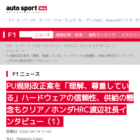
コ
ン
テ
ン
F1
スーパーGT
スーパーフォーミュラ
ル・マン/WEC
MotoGP/バイク
ラ
ツ
へ
F1
ニュース
開催日程・結果
最新ランキング
ドライバー
ス
キ
TOP
F1
アストンマーティン・アラムコ・フォーミュラ1チーム
ッ
ニュース
プ
PU規則改正案を「理解、尊重している」ハードウェアの信頼性、供給の懸念もクリア／ホ
ンダHRC渡辺社長インタビュー（1）
F1 ニュース
PU規則改正案を「理解、尊重してい
る」ハードウェアの信頼性、供給の懸
念もクリア／ホンダHRC渡辺社長イ
ンタビュー（1）
投稿日:
2026.06.14 11:45
Text : Masahiro Owari