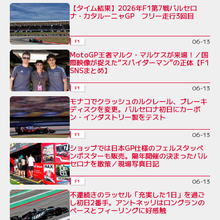
【タイム結果】2026年F1第7戦バルセロ
ナ・カタルーニャGP フリー走行3回目
06-13
F1
MotoGP王者マルク・マルケスが来場！／国
際映像が捉えた“スパイダーマン”の正体【F1
SNSまとめ】
06-13
F1
モナコでクラッシュのルクレール、ブレーキ
ディスクを変更。バルセロナ初日にカーボ
ン・インダストリー製をテスト
06-13
F1
ショップでは日本GP仕様のフェルスタッペ
ンポスターも販売。隔年開催の決まったバル
セロナを散策／現場写真日記
06-13
F1
不運続きのラッセル「充実した1日」を過ご
し初日2番手。アントネッリはロングランの
ペースとフィーリングに好感触