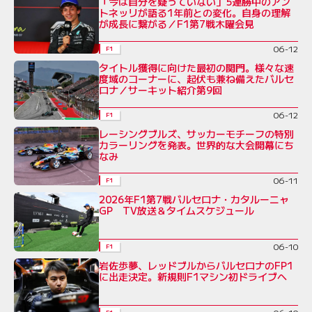
「今は自分を疑っていない」5連勝中のアン
トネッリが語る1年前との変化。自身の理解
が成長に繋がる／F1第7戦木曜会見
06-12
F1
タイトル獲得に向けた最初の関門。様々な速
度域のコーナーに、起伏も兼ね備えたバルセ
ロナ／サーキット紹介第9回
06-12
F1
レーシングブルズ、サッカーモチーフの特別
カラーリングを発表。世界的な大会開幕にち
なみ
06-11
F1
2026年F1第7戦バルセロナ・カタルーニャ
GP TV放送＆タイムスケジュール
06-10
F1
岩佐歩夢、レッドブルからバルセロナのFP1
に出走決定。新規則F1マシン初ドライブへ