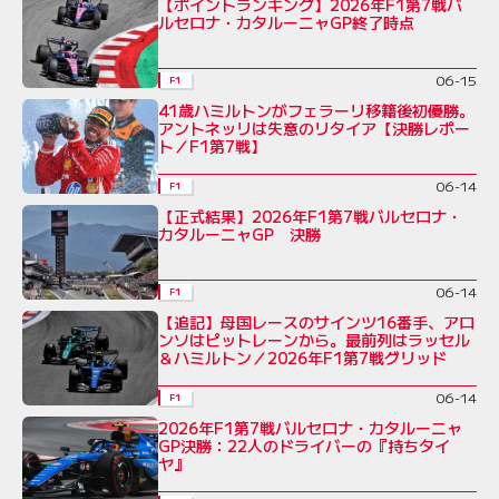
【ポイントランキング】2026年F1第7戦バ
ルセロナ・カタルーニャGP終了時点
06-15
F1
41歳ハミルトンがフェラーリ移籍後初優勝。
アントネッリは失意のリタイア【決勝レポー
ト／F1第7戦】
06-14
F1
【正式結果】2026年F1第7戦バルセロナ・
カタルーニャGP 決勝
06-14
F1
【追記】母国レースのサインツ16番手、アロ
ンソはピットレーンから。最前列はラッセル
＆ハミルトン／2026年F1第7戦グリッド
06-14
F1
2026年F1第7戦バルセロナ・カタルーニャ
GP決勝：22人のドライバーの『持ちタイ
ヤ』