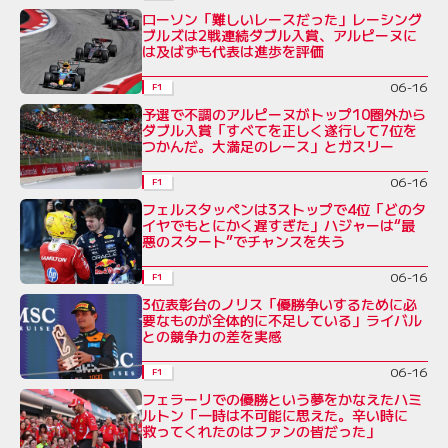
ローソン「難しいレースだった」レーシング
ブルズは2戦連続ダブル入賞、アルピーヌに
は及ばずも代表は進歩を評価
06-16
F1
予選で不調のアルピーヌがトップ10圏外から
ダブル入賞「すべてを正しく遂行して7位を
つかんだ。大満足のレース」とガスリー
06-16
F1
フェルスタッペンは3ストップで4位「どのタ
イヤでもとにかく遅すぎた」ハジャーは“最
悪のスタート”でチャンスを失う
06-16
F1
3位表彰台のノリス「優勝争いするために必
要なものが全体的に不足している」ライバル
との競争力の差を実感
06-16
F1
フェラーリでの優勝という夢をかなえたハミ
ルトン「一時は不可能に思えた。辛い時に
救ってくれたのはファンの皆だった」