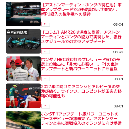
【アストンマーティン・ホンダの現在地】車
体アップグレードで2秒改善が示す真実と、
新PU投入の後半戦への期待
08-04
F1
【コラム】AMR26は深夜に到着。アストン
P会員限定
マーティンとホンダの協力で実現した、強行
スケジュールでの大型アップデート
08-03
F1
ホンダ／HRC渡辺社長プレリュードGTの予
選上位独占に「非常に心強い」。F1の車体
アップデートと新パワーユニットにも言及
08-01
F1
2027年に向けてアロンソとアルピーヌの交
渉が続く。サインツ、コラピントが玉突き移
籍の可能性も
08-01
F1
ホンダF1アップデート版パワーユニットの
コースデビューが無事完了。アストンマー
ティンと共に実戦投入のオランダに向け準備