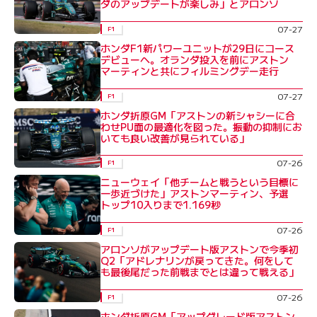
ダのアップデートが楽しみ」とアロンソ
07-27
F1
ホンダF1新パワーユニットが29日にコース
デビューへ。オランダ投入を前にアストン
マーティンと共にフィルミングデー走行
07-27
F1
ホンダ折原GM「アストンの新シャシーに合
わせPU面の最適化を図った。振動の抑制にお
いても良い改善が見られている」
07-26
F1
ニューウェイ「他チームと戦うという目標に
一歩近づけた」アストンマーティン、予選
トップ10入りまで1.169秒
07-26
F1
アロンソがアップデート版アストンで今季初
Q2「アドレナリンが戻ってきた。何をして
も最後尾だった前戦までとは違って戦える」
07-26
F1
ホンダ折原GM「アップグレード版アストン