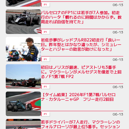
06-13
F1
バルセロナのFP1には若手が7人参加。初走
行のハータ「慣れるのに時間はかからず。数
周走れば自信を持てた」
06-13
F1
岩佐歩夢がレッドブルRB22初走行「良い一
日。昨年型とはかなり違ったが、シミュレー
ターとハジャーの助言が助けになった」
06-13
F1
初日はノリスが最速、ピアストリも3番手
に。マクラーレンがメルセデスを僅差で上回
る／F1第7戦 FP2
06-13
F1
【タイム結果】2026年F1第7戦バルセロ
ナ・カタルーニャGP フリー走行2回目
06-13
F1
若手ドライバーが7人走行、マクラーレンの
フォルナローリが最上位5番手。セッション