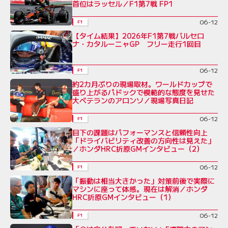
首位はラッセル／F1第7戦 FP1
06-12
F1
【タイム結果】2026年F1第7戦バルセロ
ナ・カタルーニャGP フリー走行1回目
06-12
F1
約2カ月ぶりの現場取材。ワールドカップで
盛り上がるパドックで模範的な態度を見せた
大ベテランのアロンソ／現場写真日記
06-12
F1
目下の課題はパフォーマンスと信頼性向上
「ドライバビリティ改善の方向性は見えた」
／ホンダHRC折原GMインタビュー（2）
06-12
F1
「振動は相当大きかった」対策前後で実際に
マシンに座って体感。現在は解消／ホンダ
HRC折原GMインタビュー（1）
06-12
F1