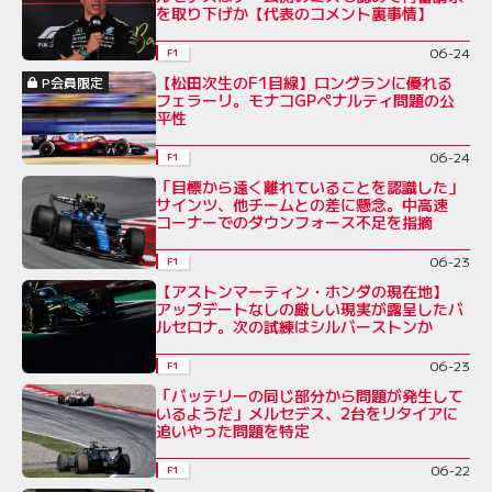
を取り下げか【代表のコメント裏事情】
06-24
F1
【松田次生のF1目線】ロングランに優れる
P会員限定
フェラーリ。モナコGPペナルティ問題の公
平性
06-24
F1
「目標から遠く離れていることを認識した」
サインツ、他チームとの差に懸念。中高速
コーナーでのダウンフォース不足を指摘
06-23
F1
【アストンマーティン・ホンダの現在地】
アップデートなしの厳しい現実が露呈したバ
ルセロナ。次の試練はシルバーストンか
06-23
F1
「バッテリーの同じ部分から問題が発生して
いるようだ」メルセデス、2台をリタイアに
追いやった問題を特定
06-22
F1