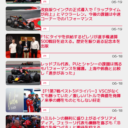
06-19
F1
改良版ウイングの正式導入で「ラップタイム
が向上」とマクラーレン。今後の課題は中速
コーナーでのパフォーマンス
06-19
F1
F1にタイヤを供給するピレリが選手権通算
500戦目を迎える。歴史を振り返る記念本を
出版
06-18
F1
レッドブル代表、PUとシャシーの課題は残る
もパフォーマンスを擁護。上海や鈴鹿と比較
し「進歩があった」
06-18
F1
【F1第7戦ベスト5ドライバー】VSCがなく
ても勝っていた／激しいバトルで真価を発揮
／来季の噂をものともしない好走
06-18
F1
ハミルトンの勝利に盛り上がるイタリアメ
ディア。フェラーリ代表も優勝を喜ぶも「冷
静さを保つべき」と期待を抑える