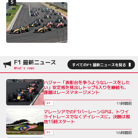
F1 最新ニュース
すべてのF1 最新ニュースを見る
ハジャー「表彰台を争うようなレースをした
い」安定感を見出しトップ6入りを継続も、
課題はレースマネージメント
11時間前
F1
マレーシアでのF1バーレーンGPは、トワイ
ライトレースでなくデイレースに。決勝は現
地15時スタート
16時間前
F1