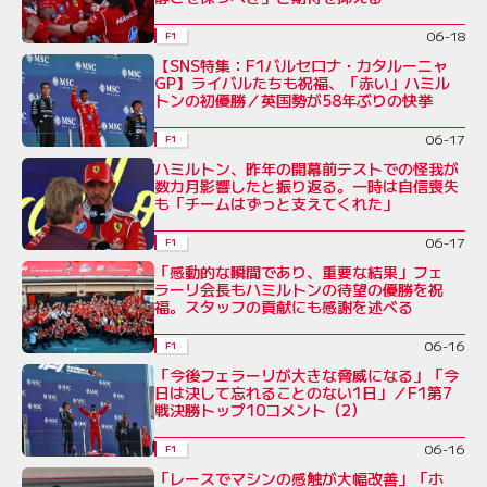
06-18
F1
【SNS特集：F1バルセロナ・カタルーニャ
GP】ライバルたちも祝福、「赤い」ハミル
トンの初優勝／英国勢が58年ぶりの快挙
06-17
F1
ハミルトン、昨年の開幕前テストでの怪我が
数カ月影響したと振り返る。一時は自信喪失
も「チームはずっと支えてくれた」
06-17
F1
「感動的な瞬間であり、重要な結果」フェ
ラーリ会長もハミルトンの待望の優勝を祝
福。スタッフの貢献にも感謝を述べる
06-16
F1
「今後フェラーリが大きな脅威になる」「今
日は決して忘れることのない1日」／F1第7
戦決勝トップ10コメント（2）
06-16
F1
「レースでマシンの感触が大幅改善」「ホ