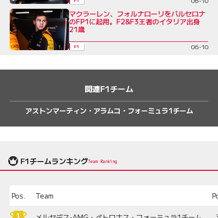
06-10
F1
マクラーレン、フォルナローリをバルセロナ
のFP1に起用。F2&F3王者のイタリア出身
21歳
06-10
F1
関連F1チーム
アストンマーティン・アラムコ・フォーミュラ1チーム
F1チームランキング
Team Ranking
Pos.
Team
P
メルセデス-AMG・ペトロナス・フォーミュラ1チーム