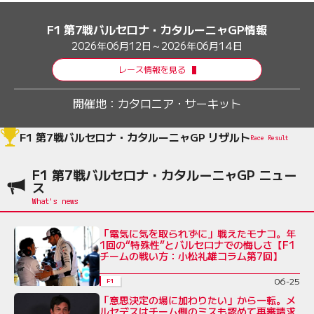
F1 第7戦バルセロナ・カタルーニャGP情報
2026年06月12日～2026年06月14日
レース情報を見る
開催地：
カタロニア・サーキット
F1 第7戦バルセロナ・カタルーニャGP リザルト
Race Result
F1 第7戦バルセロナ・カタルーニャGP ニュー
ス
「電気に気を取られずに」戦えたモナコ。年
1回の“特殊性”とバルセロナでの悔しさ【F1
チームの戦い方：小松礼雄コラム第7回】
06-25
F1
「意思決定の場に加わりたい」から一転。メ
ルセデスはチーム側のミスも認めて再審請求