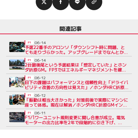
関連記事
06-14
F1
予選22番手のアロンソ「ダウンシフト時に問題、と
ても走りづらかった。アップグレードまでなんとか乗
り切るしかない」
06-14
F1
2台最後尾という予選結果は「想定していた」とホン
ダ折原GM。FP3ではエネルギーマネジメントを確
認、決勝に備える／F1第7戦
06-12
F1
目下の課題はパフォーマンスと信頼性向上「ドライバ
ビリティ改善の方向性は見えた」／ホンダHRC折原
GMインタビュー（2）
06-12
F1
「振動は相当大きかった」対策前後で実際にマシンに
座って体感。現在は解消／ホンダHRC折原GMインタ
ビュー（1）
06-11
F1
F1パワーユニット規則変更に関し合意が成立。電気
モーターの出力比率を2年で段階的に引き下げ、
『60：40』は2028年に導入