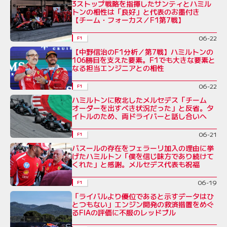
3ストップ戦略を指揮したサンティとハミル
トンの相性は「良好」と代表のお墨付き
【チーム・フォーカス／F1第7戦】
06-22
F1
【中野信治のF1分析／第7戦】ハミルトンの
106勝目を支えた要素。F1でも大きな要素と
なる担当エンジニアとの相性
06-22
F1
ハミルトンに敗北したメルセデス「チーム
オーダーを出すべき状況だった」と反省。タ
イトルのため、両ドライバーと話し合いへ
06-21
F1
バスールの存在をフェラーリ加入の理由に挙
げたハミルトン「僕を信じ味方であり続けて
くれた」と感謝。メルセデス代表も祝福
06-19
F1
「ライバルより優位であると示すデータはひ
とつもない」エンジン開発の救済措置をめぐ
るFIAの評価に不服のレッドブル