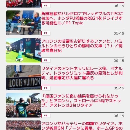
06-15
F1
角田裕毅がバルセロナでレッドブルのTPCに
参加へ。ホンダPU搭載のRB21をドライブす
る可能性も／F1 Topic
06-15
F1
アロンソの活躍をお祈りするファンと、ハミ
ルトンのもうひとりの勝利の女神（？）／現
場写真日記
06-15
F1
リタイアのアントネッリにレース後、ペナル
ティ。トラックリミット違反の見落としが判
明、処罰確定が大幅に遅れる
06-15
F1
「母国ファンに良い結果を届けられなかっ
た」とアロンソ。ストロールは5周でストッ
プ、アストンは2台リタイア
06-15
F1
アロンソがバッテリーの問題でリタイア。ホ
ンダ折原GM「データに異常。ホームGPでの