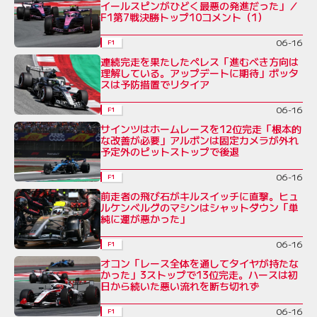
イールスピンがひどく最悪の発進だった」／
F1第7戦決勝トップ10コメント（1）
06-16
F1
連続完走を果たしたペレス「進むべき方向は
理解している。アップデートに期待」ボッタ
スは予防措置でリタイア
06-16
F1
サインツはホームレースを12位完走「根本的
な改善が必要」アルボンは固定カメラが外れ
予定外のピットストップで後退
06-16
F1
前走者の飛び石がキルスイッチに直撃。ヒュ
ルケンベルグのマシンはシャットダウン「単
純に運が悪かった」
06-16
F1
オコン「レース全体を通してタイヤが持たな
かった」3ストップで13位完走。ハースは初
日から続いた悪い流れを断ち切れず
06-16
F1