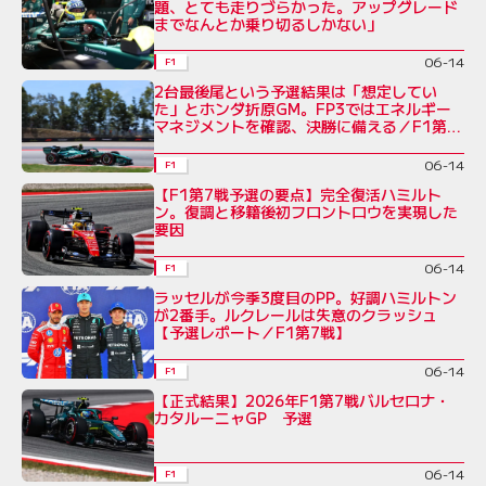
題、とても走りづらかった。アップグレード
までなんとか乗り切るしかない」
06-14
F1
2台最後尾という予選結果は「想定してい
た」とホンダ折原GM。FP3ではエネルギー
マネジメントを確認、決勝に備える／F1第7
戦
06-14
F1
【F1第7戦予選の要点】完全復活ハミルト
ン。復調と移籍後初フロントロウを実現した
要因
06-14
F1
ラッセルが今季3度目のPP。好調ハミルトン
が2番手。ルクレールは失意のクラッシュ
【予選レポート／F1第7戦】
06-14
F1
【正式結果】2026年F1第7戦バルセロナ・
カタルーニャGP 予選
06-14
F1