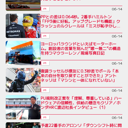
06-14
F1
PPとの差は0.064秒。2番手ハミルトン
「FP3後に好転。アップグレードも機能」ク
ラッシュのルクレールは「ミスが恥ずかし
い」
06-14
F1
ヨーロッパラウンドといえばモーターホー
ム。創設者の言葉を刻んだ“唯一無二”の構造
を持つマクラーレン／現場写真日記
06-14
F1
復調ラッセルが僚友に0.3秒差でポール「本
来の自分を取り戻すことができた」アント
ネッリは「マシンと一体になれていない」
06-14
F1
PU規則改正案を「理解、尊重している」ハー
ドウェアの信頼性、供給の懸念もクリア／ホ
ンダHRC渡辺社長インタビュー（1）
06-14
F1
予選22番手のアロンソ「ダウンシフト時に問