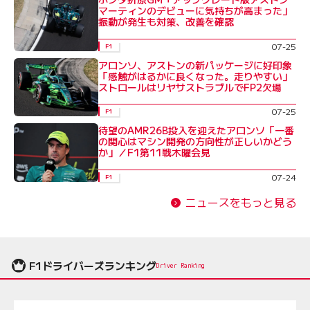
マーティンのデビューに気持ちが高まった」
振動が発生も対策、改善を確認
07-25
F1
アロンソ、アストンの新パッケージに好印象
「感触がはるかに良くなった。走りやすい」
ストロールはリヤサストラブルでFP2欠場
07-25
F1
待望のAMR26B投入を迎えたアロンソ「一番
の関心はマシン開発の方向性が正しいかどう
か」／F1第11戦木曜会見
07-24
F1
ニュースをもっと見る
F1ドライバーズランキング
Driver Ranking