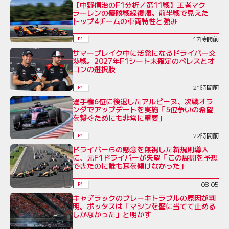
【中野信治のF1分析／第11戦】王者マク
ラーレンの優勝戦線復帰。前半戦で見えた
トップ4チームの車両特性と強み
17時間前
F1
サマーブレイク中に活発になるドライバー交
渉戦。2027年F1シート未確定のペレスとオ
コンの選択肢
21時間前
F1
選手権6位に後退したアルピーヌ、次戦オラ
ンダでアップデートを実施「5位争いの希望
を繋ぐためにも非常に重要」
22時間前
F1
ドライバーらの懸念を無視した新規則導入
に、元F1ドライバーが失望「この展開を予想
できたのに誰も耳を傾けなかった」
08-05
F1
キャデラックのブレーキトラブルの原因が判
明。ボッタスは「マシンを壁に当てて止める
しかなかった」と明かす