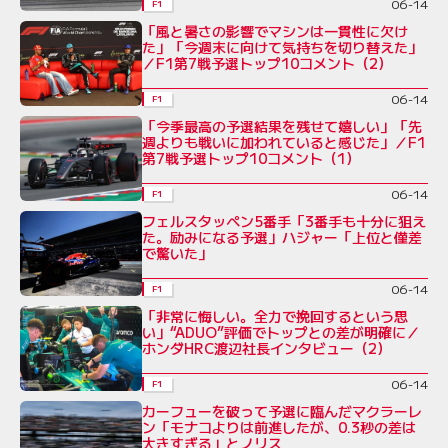
06-14
F1
「風と暑さの影響でマシンは一貫性に欠け
た」「今週末に向けて気持ちを切り替えた」
／F1第7戦予選トップ10コメント（2）
06-14
F1
「今季最高の予選結果を残せて嬉しい」「先
週よりも戦いに加われていると感じた」／F1
第7戦予選トップ10コメント（1）
06-14
F1
フェルスタッペン5番手「3番手も十分に狙え
た。励みになる予選」ハジャー「上位と僅差
で驚いた」
06-14
F1
「非常に悔しい。全力で挽回するという思
い」“ADUO”評価でトップとの差が明確に／
ホンダHRC渡辺社長インタビュー（2）
06-14
F1
カーフューを破って予選に臨んだマクラーレ
ン「モナコよりは前進したが、0.3秒の差は
大きすぎる」とノリス