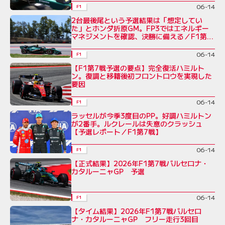
06-14
F1
2台最後尾という予選結果は「想定してい
た」とホンダ折原GM。FP3ではエネルギー
マネジメントを確認、決勝に備える／F1第7
戦
06-14
F1
【F1第7戦予選の要点】完全復活ハミルト
ン。復調と移籍後初フロントロウを実現した
要因
06-14
F1
ラッセルが今季3度目のPP。好調ハミルトン
が2番手。ルクレールは失意のクラッシュ
【予選レポート／F1第7戦】
06-14
F1
【正式結果】2026年F1第7戦バルセロナ・
カタルーニャGP 予選
06-14
F1
【タイム結果】2026年F1第7戦バルセロ
ナ・カタルーニャGP フリー走行3回目