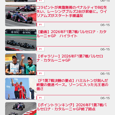
06-15
F1
コラピントが黄旗無視のペナルティで8位を
失い、レーシングブルズ2台が昇格に。ウイ
リアムズがスタート手順違反
06-15
F1
【動画】2026年F1第7戦バルセロナ・カタ
ルーニャGP ハイライト
06-15
F1
【ギャラリー】2026年F1第7戦バルセロ
ナ・カタルーニャGP
06-15
F1
【F1第7戦決勝の要点】ハミルトンが刻んだ
終盤の強速ペース。ゾーンに入った元王者の
強さ
06-15
F1
【ポイントランキング】2026年F1第7戦バ
ルセロナ・カタルーニャGP終了時点