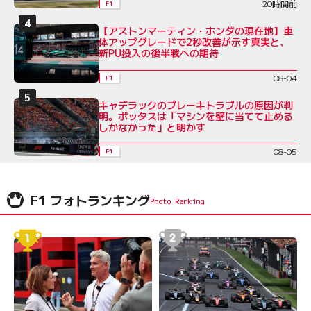
20時間前
F1
【アストンマーティン・ホンダの現在地】車
体アップグレードで2秒改善が示す真実と、
新PU投入の後半戦への期待
08-04
F1
キャデラックのブレーキトラブルの原因が判
明。ボッタスは「マシンを壁に当てて止める
しかなかった」と明かす
08-05
F1
F1 フォトランキング