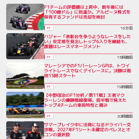
F1チームの評価額は上昇中、数年後には
「100億ドル」に到達か。アルピーヌ株式を
保有するファンドは売却を検討
16分前
F1
ハジャー「表彰台を争うようなレースをした
い」安定感を見出しトップ6入りを継続も、
課題はレースマネージメント
13時間前
F1
マレーシアでのF1バーレーンGPは、トワイ
ライトレースでなくデイレースに。決勝は現
地15時スタート
19時間前
F1
【中野信治のF1分析／第11戦】王者マク
ラーレンの優勝戦線復帰。前半戦で見えた
トップ4チームの車両特性と強み
20時間前
F1
サマーブレイク中に活発になるドライバー交
渉戦。2027年F1シート未確定のペレスとオ
コンの選択肢