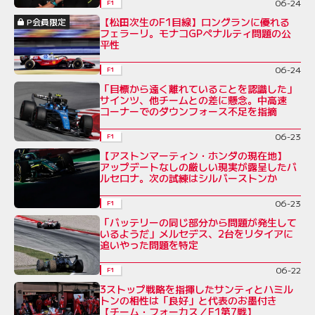
06-24
F1
【松田次生のF1目線】ロングランに優れる
P会員限定
フェラーリ。モナコGPペナルティ問題の公
平性
06-24
F1
「目標から遠く離れていることを認識した」
サインツ、他チームとの差に懸念。中高速
コーナーでのダウンフォース不足を指摘
06-23
F1
【アストンマーティン・ホンダの現在地】
アップデートなしの厳しい現実が露呈したバ
ルセロナ。次の試練はシルバーストンか
06-23
F1
「バッテリーの同じ部分から問題が発生して
いるようだ」メルセデス、2台をリタイアに
追いやった問題を特定
06-22
F1
3ストップ戦略を指揮したサンティとハミル
トンの相性は「良好」と代表のお墨付き
【チーム・フォーカス／F1第7戦】