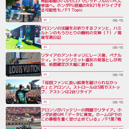
角田裕毅がバルセロナでレッドブルのTPCに
参加へ。ホンダPU搭載のRB21をドライブす
る可能性も／F1 Topic
06-15
F1
アロンソの活躍をお祈りするファンと、ハミ
ルトンのもうひとりの勝利の女神（？）／現
場写真日記
06-15
F1
リタイアのアントネッリにレース後、ペナル
ティ。トラックリミット違反の見落としが判
明、処罰確定が大幅に遅れる
06-15
F1
「母国ファンに良い結果を届けられなかっ
た」とアロンソ。ストロールは5周でストッ
プ、アストンは2台リタイア
06-15
F1
アロンソがバッテリーの問題でリタイア。ホ
ンダ折原GM「データに異常。ホームGPでの
この事態を重く受け止めている」／F1第7戦