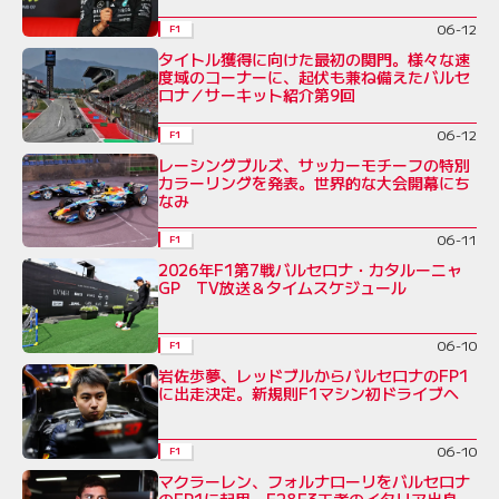
06-12
F1
タイトル獲得に向けた最初の関門。様々な速
度域のコーナーに、起伏も兼ね備えたバルセ
ロナ／サーキット紹介第9回
06-12
F1
レーシングブルズ、サッカーモチーフの特別
カラーリングを発表。世界的な大会開幕にち
なみ
06-11
F1
2026年F1第7戦バルセロナ・カタルーニャ
GP TV放送＆タイムスケジュール
06-10
F1
岩佐歩夢、レッドブルからバルセロナのFP1
に出走決定。新規則F1マシン初ドライブへ
06-10
F1
マクラーレン、フォルナローリをバルセロナ