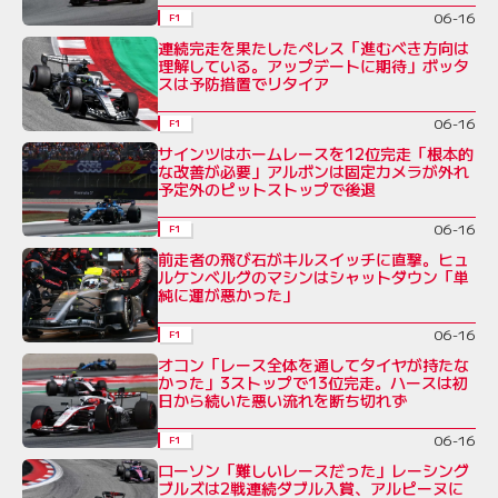
06-16
F1
連続完走を果たしたペレス「進むべき方向は
理解している。アップデートに期待」ボッタ
スは予防措置でリタイア
06-16
F1
サインツはホームレースを12位完走「根本的
な改善が必要」アルボンは固定カメラが外れ
予定外のピットストップで後退
06-16
F1
前走者の飛び石がキルスイッチに直撃。ヒュ
ルケンベルグのマシンはシャットダウン「単
純に運が悪かった」
06-16
F1
オコン「レース全体を通してタイヤが持たな
かった」3ストップで13位完走。ハースは初
日から続いた悪い流れを断ち切れず
06-16
F1
ローソン「難しいレースだった」レーシング
ブルズは2戦連続ダブル入賞、アルピーヌに