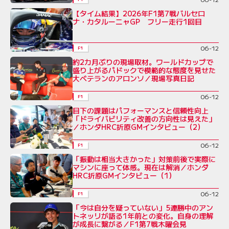
【タイム結果】2026年F1第7戦バルセロ
ナ・カタルーニャGP フリー走行1回目
06-12
F1
約2カ月ぶりの現場取材。ワールドカップで
盛り上がるパドックで模範的な態度を見せた
大ベテランのアロンソ／現場写真日記
06-12
F1
目下の課題はパフォーマンスと信頼性向上
「ドライバビリティ改善の方向性は見えた」
／ホンダHRC折原GMインタビュー（2）
06-12
F1
「振動は相当大きかった」対策前後で実際に
マシンに座って体感。現在は解消／ホンダ
HRC折原GMインタビュー（1）
06-12
F1
「今は自分を疑っていない」5連勝中のアン
トネッリが語る1年前との変化。自身の理解
が成長に繋がる／F1第7戦木曜会見