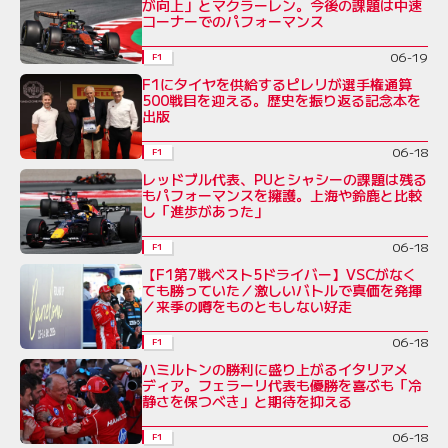
が向上」とマクラーレン。今後の課題は中速
コーナーでのパフォーマンス
06-19
F1
F1にタイヤを供給するピレリが選手権通算
500戦目を迎える。歴史を振り返る記念本を
出版
06-18
F1
レッドブル代表、PUとシャシーの課題は残る
もパフォーマンスを擁護。上海や鈴鹿と比較
し「進歩があった」
06-18
F1
【F1第7戦ベスト5ドライバー】VSCがなく
ても勝っていた／激しいバトルで真価を発揮
／来季の噂をものともしない好走
06-18
F1
ハミルトンの勝利に盛り上がるイタリアメ
ディア。フェラーリ代表も優勝を喜ぶも「冷
静さを保つべき」と期待を抑える
06-18
F1