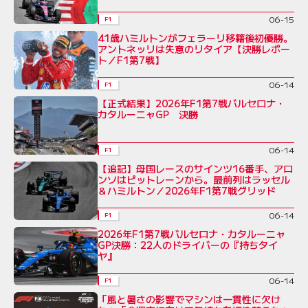
06-15
F1
41歳ハミルトンがフェラーリ移籍後初優勝。
アントネッリは失意のリタイア【決勝レポー
ト／F1第7戦】
06-14
F1
【正式結果】2026年F1第7戦バルセロナ・
カタルーニャGP 決勝
06-14
F1
【追記】母国レースのサインツ16番手、アロ
ンソはピットレーンから。最前列はラッセル
＆ハミルトン／2026年F1第7戦グリッド
06-14
F1
2026年F1第7戦バルセロナ・カタルーニャ
GP決勝：22人のドライバーの『持ちタイ
ヤ』
06-14
F1
「風と暑さの影響でマシンは一貫性に欠け