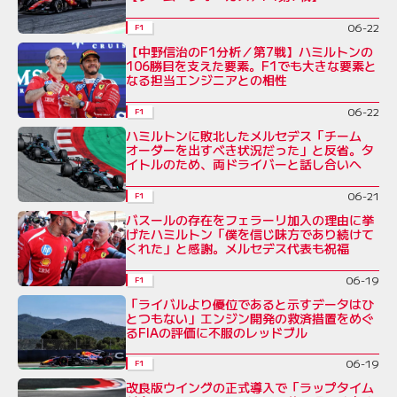
06-22
F1
【中野信治のF1分析／第7戦】ハミルトンの
106勝目を支えた要素。F1でも大きな要素と
なる担当エンジニアとの相性
06-22
F1
ハミルトンに敗北したメルセデス「チーム
オーダーを出すべき状況だった」と反省。タ
イトルのため、両ドライバーと話し合いへ
06-21
F1
バスールの存在をフェラーリ加入の理由に挙
げたハミルトン「僕を信じ味方であり続けて
くれた」と感謝。メルセデス代表も祝福
06-19
F1
「ライバルより優位であると示すデータはひ
とつもない」エンジン開発の救済措置をめぐ
るFIAの評価に不服のレッドブル
06-19
F1
改良版ウイングの正式導入で「ラップタイム