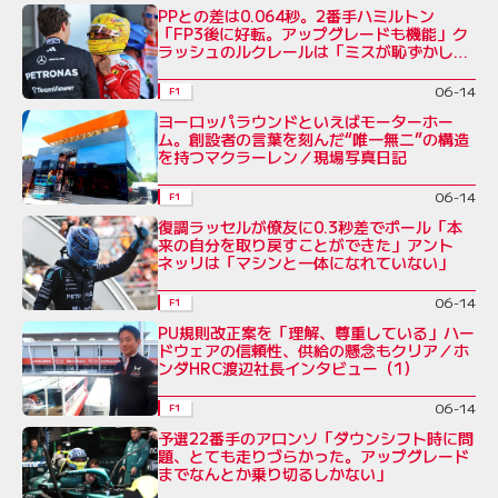
PPとの差は0.064秒。2番手ハミルトン
「FP3後に好転。アップグレードも機能」ク
ラッシュのルクレールは「ミスが恥ずかし
い」
06-14
F1
ヨーロッパラウンドといえばモーターホー
ム。創設者の言葉を刻んだ“唯一無二”の構造
を持つマクラーレン／現場写真日記
06-14
F1
復調ラッセルが僚友に0.3秒差でポール「本
来の自分を取り戻すことができた」アント
ネッリは「マシンと一体になれていない」
06-14
F1
PU規則改正案を「理解、尊重している」ハー
ドウェアの信頼性、供給の懸念もクリア／ホ
ンダHRC渡辺社長インタビュー（1）
06-14
F1
予選22番手のアロンソ「ダウンシフト時に問
題、とても走りづらかった。アップグレード
までなんとか乗り切るしかない」