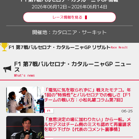
2026年06月12日～2026年06月14日
レース情報を見る
開催地：
カタロニア・サーキット
F1 第7戦バルセロナ・カタルーニャGP リザルト
Race Result
F1 第7戦バルセロナ・カタルーニャGP ニュー
ス
「電気に気を取られずに」戦えたモナコ。年
1回の“特殊性”とバルセロナでの悔しさ【F1
チームの戦い方：小松礼雄コラム第7回】
06-25
F1
「意思決定の場に加わりたい」から一転。メ
ルセデスはチーム側のミスも認めて再審請求
を取り下げか【代表のコメント裏事情】