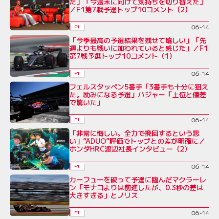
た」「今週末に向けて気持ちを切り替えた」
／F1第7戦予選トップ10コメント（2）
06-14
F1
「今季最高の予選結果を残せて嬉しい」「先
週よりも戦いに加われていると感じた」／F1
第7戦予選トップ10コメント（1）
06-14
F1
フェルスタッペン5番手「3番手も十分に狙え
た。励みになる予選」ハジャー「上位と僅差
で驚いた」
06-14
F1
「非常に悔しい。全力で挽回するという思
い」“ADUO”評価でトップとの差が明確に／
ホンダHRC渡辺社長インタビュー（2）
06-14
F1
カーフューを破って予選に臨んだマクラーレ
ン「モナコよりは前進したが、0.3秒の差は
大きすぎる」とノリス
06-14
F1