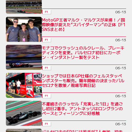
06-13
F1
MotoGP王者マルク・マルケスが来場！／国
際映像が捉えた“スパイダーマン”の正体【F1
SNSまとめ】
06-13
F1
モナコでクラッシュのルクレール、ブレーキ
ディスクを変更。バルセロナ初日にカーボ
ン・インダストリー製をテスト
06-13
F1
ショップでは日本GP仕様のフェルスタッペ
ンポスターも販売。隔年開催の決まったバル
セロナを散策／現場写真日記
06-13
F1
不運続きのラッセル「充実した1日」を過ご
し初日2番手。アントネッリはロングランの
ペースとフィーリングに好感触
06-13
F1
バルセロナのFP1には若手が7人参加。初走