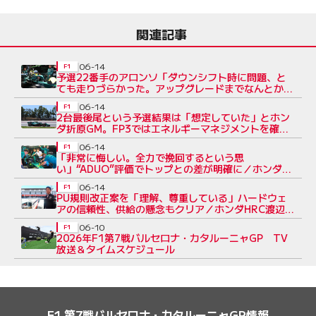
関連記事
06-14
F1
予選22番手のアロンソ「ダウンシフト時に問題、と
ても走りづらかった。アップグレードまでなんとか乗
り切るしかない」
06-14
F1
2台最後尾という予選結果は「想定していた」とホン
ダ折原GM。FP3ではエネルギーマネジメントを確
認、決勝に備える／F1第7戦
06-14
F1
「非常に悔しい。全力で挽回するという思
い」“ADUO”評価でトップとの差が明確に／ホンダ
HRC渡辺社長インタビュー（2）
06-14
F1
PU規則改正案を「理解、尊重している」ハードウェ
アの信頼性、供給の懸念もクリア／ホンダHRC渡辺社
長インタビュー（1）
06-10
F1
2026年F1第7戦バルセロナ・カタルーニャGP TV
放送＆タイムスケジュール
F1 第7戦バルセロナ・カタルーニャGP情報