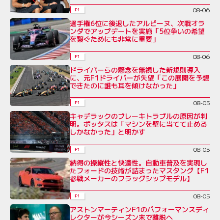
08-06
F1
選手権6位に後退したアルピーヌ、次戦オラ
ンダでアップデートを実施「5位争いの希望
を繋ぐためにも非常に重要」
08-06
F1
ドライバーらの懸念を無視した新規則導入
に、元F1ドライバーが失望「この展開を予想
できたのに誰も耳を傾けなかった」
08-05
F1
キャデラックのブレーキトラブルの原因が判
明。ボッタスは「マシンを壁に当てて止める
しかなかった」と明かす
08-05
F1
納得の操縦性と快適性。自動車普及を実現し
たフォードの技術が詰まったマスタング【F1
参戦メーカーのフラッグシップモデル】
08-05
F1
アストンマーティンF1のパフォーマンスディ
レクターが今シーズン末で離脱へ