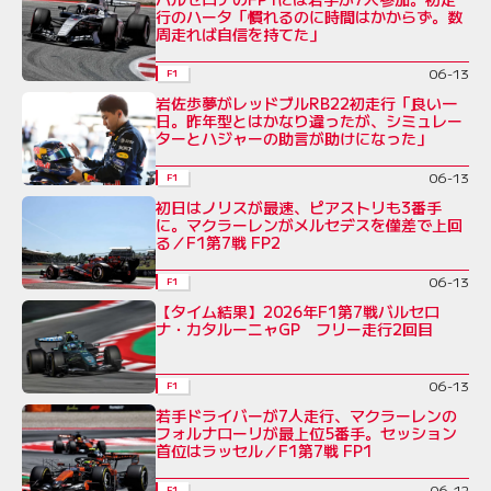
行のハータ「慣れるのに時間はかからず。数
周走れば自信を持てた」
06-13
F1
岩佐歩夢がレッドブルRB22初走行「良い一
日。昨年型とはかなり違ったが、シミュレー
ターとハジャーの助言が助けになった」
06-13
F1
初日はノリスが最速、ピアストリも3番手
に。マクラーレンがメルセデスを僅差で上回
る／F1第7戦 FP2
06-13
F1
【タイム結果】2026年F1第7戦バルセロ
ナ・カタルーニャGP フリー走行2回目
06-13
F1
若手ドライバーが7人走行、マクラーレンの
フォルナローリが最上位5番手。セッション
首位はラッセル／F1第7戦 FP1
06-12
F1