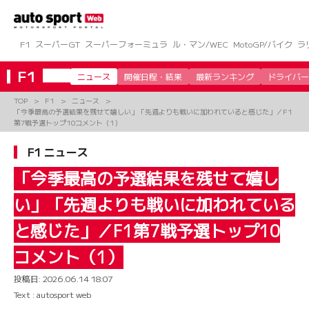
コ
ン
テ
ン
F1
スーパーGT
スーパーフォーミュラ
ル・マン/WEC
MotoGP/バイク
ラ
ツ
へ
F1
ニュース
開催日程・結果
最新ランキング
ドライバー
ス
キ
TOP
F1
ニュース
ッ
「今季最高の予選結果を残せて嬉しい」「先週よりも戦いに加われていると感じた」／F1
プ
第7戦予選トップ10コメント（1）
F1 ニュース
「今季最高の予選結果を残せて嬉し
い」「先週よりも戦いに加われている
と感じた」／F1第7戦予選トップ10
コメント（1）
投稿日:
2026.06.14 18:07
Text : autosport web