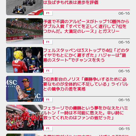
は及ばずも代表は進歩を評価
06-16
F1
予選で不調のアルピーヌがトップ10圏外から
ダブル入賞「すべてを正しく遂行して7位を
つかんだ。大満足のレース」とガスリー
06-16
F1
フェルスタッペンは3ストップで4位「どのタ
イヤでもとにかく遅すぎた」ハジャーは“最
悪のスタート”でチャンスを失う
06-16
F1
3位表彰台のノリス「優勝争いするために必
要なものが全体的に不足している」ライバル
との競争力の差を実感
06-16
F1
フェラーリでの優勝という夢をかなえたハミ
ルトン「一時は不可能に思えた。辛い時に
救ってくれたのはファンの皆だった」
06-15
F1