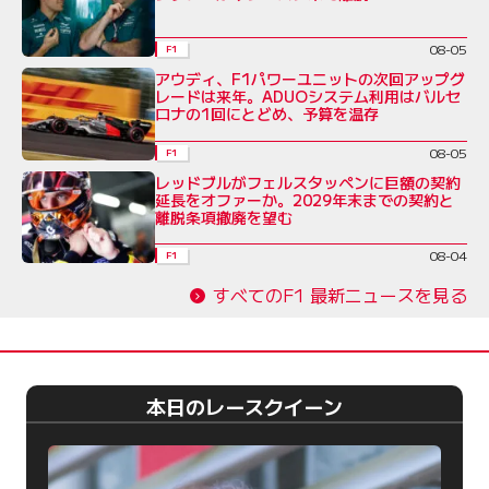
08-05
F1
アウディ、F1パワーユニットの次回アップグ
レードは来年。ADUOシステム利用はバルセ
ロナの1回にとどめ、予算を温存
08-05
F1
レッドブルがフェルスタッペンに巨額の契約
延長をオファーか。2029年末までの契約と
離脱条項撤廃を望む
08-04
F1
すべてのF1 最新ニュースを見る
本日のレースクイーン