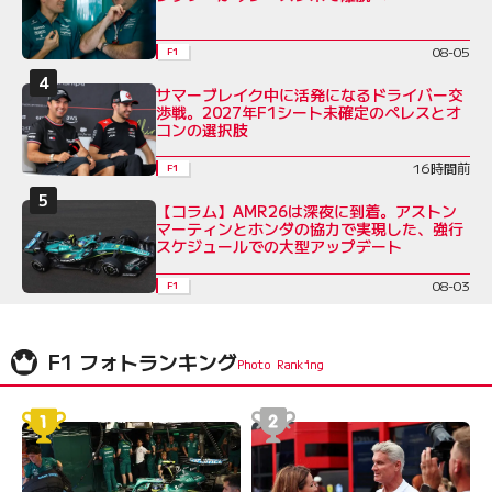
08-05
F1
サマーブレイク中に活発になるドライバー交
渉戦。2027年F1シート未確定のペレスとオ
コンの選択肢
16時間前
F1
【コラム】AMR26は深夜に到着。アストン
マーティンとホンダの協力で実現した、強行
スケジュールでの大型アップデート
08-03
F1
F1 フォトランキング