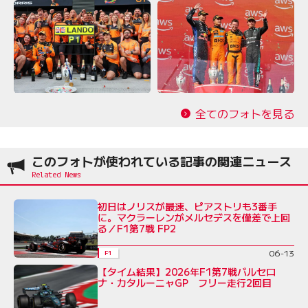
全てのフォトを見る
このフォトが使われている記事の関連ニュース
初日はノリスが最速、ピアストリも3番手
に。マクラーレンがメルセデスを僅差で上回
る／F1第7戦 FP2
06-13
F1
【タイム結果】2026年F1第7戦バルセロ
ナ・カタルーニャGP フリー走行2回目