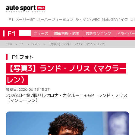
コ
ン
テ
ン
F1
スーパーGT
スーパーフォーミュラ
ル・マン/WEC
MotoGP/バイク
ラ
ツ
へ
F1
ニュース
開催日程・結果
最新ランキング
ドライバー
ス
キ
TOP
F1
フォト
【写真3】ランド・ノリス（マクラーレン）
ッ
プ
F1 フォト
【写真3】ランド・ノリス（マクラー
レン）
投稿日:
2026.06.13 15:27
2026年F1第7戦バルセロナ・カタルーニャGP ランド・ノリス
（マクラーレン）