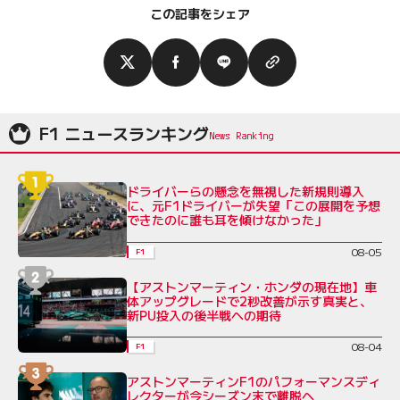
この記事をシェア
F1 ニュースランキング
ドライバーらの懸念を無視した新規則導入
に、元F1ドライバーが失望「この展開を予想
できたのに誰も耳を傾けなかった」
08-05
F1
【アストンマーティン・ホンダの現在地】車
体アップグレードで2秒改善が示す真実と、
新PU投入の後半戦への期待
08-04
F1
アストンマーティンF1のパフォーマンスディ
レクターが今シーズン末で離脱へ