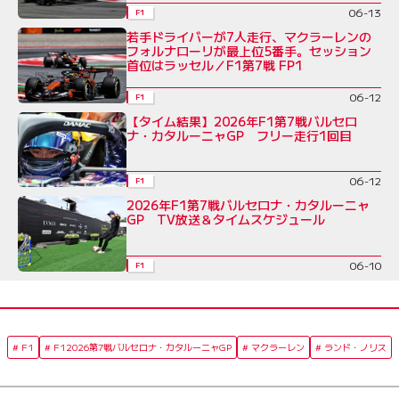
06-13
F1
若手ドライバーが7人走行、マクラーレンの
フォルナローリが最上位5番手。セッション
首位はラッセル／F1第7戦 FP1
06-12
F1
【タイム結果】2026年F1第7戦バルセロ
ナ・カタルーニャGP フリー走行1回目
06-12
F1
2026年F1第7戦バルセロナ・カタルーニャ
GP TV放送＆タイムスケジュール
06-10
F1
F1
F12026第7戦バルセロナ・カタルーニャGP
マクラーレン
ランド・ノリス