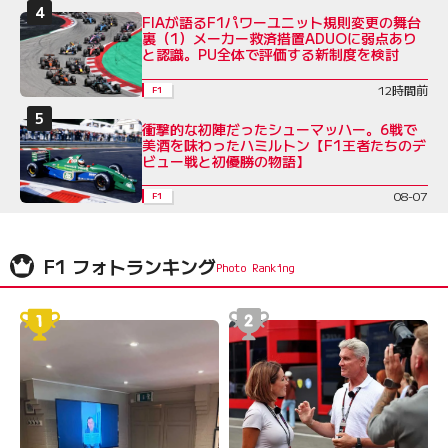
FIAが語るF1パワーユニット規則変更の舞台
裏（1）メーカー救済措置ADUOに弱点あり
と認識。PU全体で評価する新制度を検討
12時間前
F1
衝撃的な初陣だったシューマッハー。6戦で
美酒を味わったハミルトン【F1王者たちのデ
ビュー戦と初優勝の物語】
08-07
F1
F1 フォトランキング