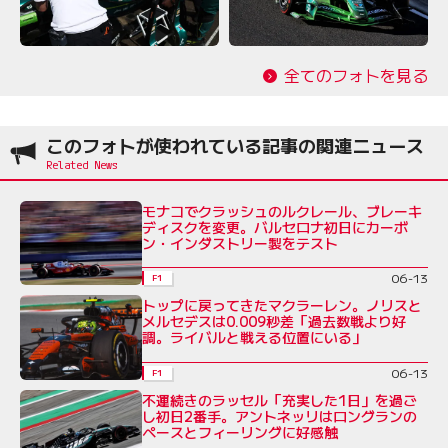
全てのフォトを見る
このフォトが使われている記事の関連ニュース
モナコでクラッシュのルクレール、ブレーキ
ディスクを変更。バルセロナ初日にカーボ
ン・インダストリー製をテスト
06-13
F1
トップに戻ってきたマクラーレン。ノリスと
メルセデスは0.009秒差「過去数戦より好
調。ライバルと戦える位置にいる」
06-13
F1
不運続きのラッセル「充実した1日」を過ご
し初日2番手。アントネッリはロングランの
ペースとフィーリングに好感触