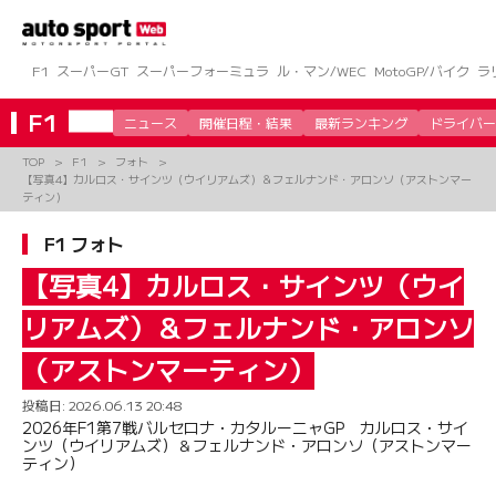
コ
ン
テ
ン
F1
スーパーGT
スーパーフォーミュラ
ル・マン/WEC
MotoGP/バイク
ラ
ツ
へ
F1
ニュース
開催日程・結果
最新ランキング
ドライバー
ス
キ
TOP
F1
フォト
ッ
【写真4】カルロス・サインツ（ウイリアムズ）＆フェルナンド・アロンソ（アストンマー
プ
ティン）
F1 フォト
【写真4】カルロス・サインツ（ウイ
リアムズ）＆フェルナンド・アロンソ
（アストンマーティン）
投稿日:
2026.06.13 20:48
2026年F1第7戦バルセロナ・カタルーニャGP カルロス・サイ
ンツ（ウイリアムズ）＆フェルナンド・アロンソ（アストンマー
ティン）