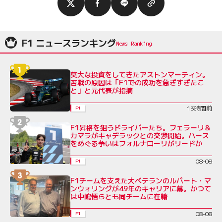
F1 ニュースランキング
莫大な投資をしてきたアストンマーティン。
苦戦の原因は「F1での成功を急ぎすぎたこ
と」と元代表が指摘
13時間前
F1
F1昇格を狙うドライバーたち。フェラーリ＆
カマラがキャデラックとの交渉開始。ハース
をめぐる争いはフォルナローリがリードか
08-08
F1
F1チームを支えた大ベテランのルパート・マ
ンウォリングが49年のキャリアに幕。かつて
は中嶋悟らとも同チームに在籍
08-08
F1