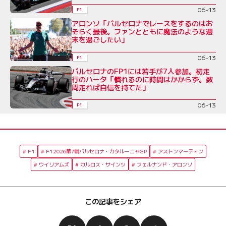
06-13
F1
アロンソ「バルセロナでレースをするのはお
そらく最後。ファンとともに魔法のような週
末を過ごしたい」
06-13
F1
バルセロナのFP1には若手が7人参加。初走
行のハータ「慣れるのに時間はかからず。数
周走れば自信を持てた」
06-13
F1
F1
F12026第7戦バルセロナ・カタルーニャGP
アストンマーティン
ウイリアムズ
カルロス・サインツ
フェルナンド・アロンソ
この記事をシェア