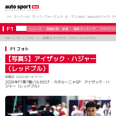
コ
ン
テ
ン
F1
スーパーGT
スーパーフォーミュラ
ル・マン/WEC
MotoGP/バイク
ラ
ツ
へ
F1
ニュース
開催日程・結果
最新ランキング
ドライバー
ス
キ
TOP
F1
フォト
【写真5】アイザック・ハジャー（レッドブル）
ッ
プ
F1 フォト
【写真5】アイザック・ハジャー
（レッドブル）
投稿日:
2026.06.14 17:11
2026年F1第7戦バルセロナ・カタルーニャGP アイザック・ハ
ジャー（レッドブル）