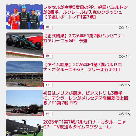
ラッセルが今季3度目のPP。好調ハミルトン
が2番手。ルクレールは失意のクラッシュ
【予選レポート／F1第7戦】
06-14
F1
【正式結果】2026年F1第7戦バルセロナ・
カタルーニャGP 予選
06-14
F1
【タイム結果】2026年F1第7戦バルセロ
ナ・カタルーニャGP フリー走行3回目
06-13
F1
初日はノリスが最速、ピアストリも3番手
に。マクラーレンがメルセデスを僅差で上回
る／F1第7戦 FP2
06-13
F1
2026年F1第7戦バルセロナ・カタルーニャ
GP TV放送＆タイムスケジュール