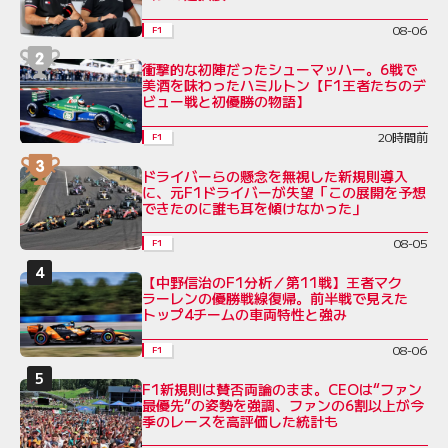
08-06
F1
衝撃的な初陣だったシューマッハー。6戦で
美酒を味わったハミルトン【F1王者たちのデ
ビュー戦と初優勝の物語】
20時間前
F1
ドライバーらの懸念を無視した新規則導入
に、元F1ドライバーが失望「この展開を予想
できたのに誰も耳を傾けなかった」
08-05
F1
【中野信治のF1分析／第11戦】王者マク
ラーレンの優勝戦線復帰。前半戦で見えた
トップ4チームの車両特性と強み
08-06
F1
F1新規則は賛否両論のまま。CEOは“ファン
最優先”の姿勢を強調、ファンの6割以上が今
季のレースを高評価した統計も