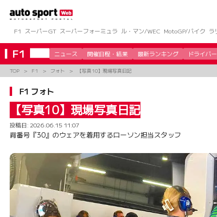
コ
ン
テ
ン
F1
スーパーGT
スーパーフォーミュラ
ル・マン/WEC
MotoGP/バイク
ラ
ツ
へ
F1
ニュース
開催日程・結果
最新ランキング
ドライバー
ス
キ
TOP
F1
フォト
【写真10】現場写真日記
ッ
プ
F1 フォト
【写真10】現場写真日記
投稿日:
2026.06.15 11:07
背番号『30』のウェアを着用するローソン担当スタッフ