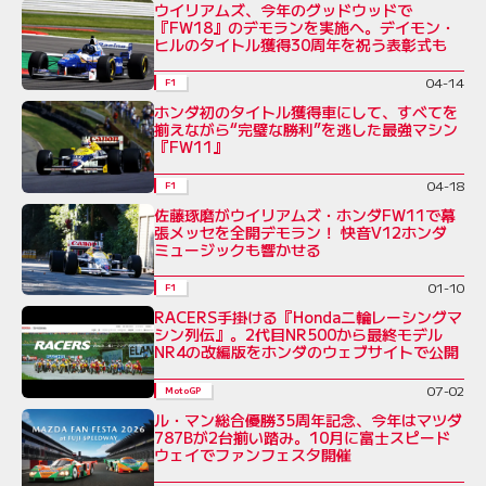
ウイリアムズ、今年のグッドウッドで
『FW18』のデモランを実施へ。デイモン・
ヒルのタイトル獲得30周年を祝う表彰式も
04-14
F1
ホンダ初のタイトル獲得車にして、すべてを
揃えながら“完璧な勝利”を逃した最強マシン
『FW11』
04-18
F1
佐藤琢磨がウイリアムズ・ホンダFW11で幕
張メッセを全開デモラン！ 快音V12ホンダ
ミュージックも響かせる
01-10
F1
RACERS手掛ける『Honda二輪レーシングマ
シン列伝』。2代目NR500から最終モデル
NR4の改編版をホンダのウェブサイトで公開
07-02
MotoGP
ル・マン総合優勝35周年記念、今年はマツダ
787Bが2台揃い踏み。10月に富士スピード
ウェイでファンフェスタ開催