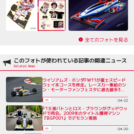
全てのフォトを見る
このフォトが使われている記事の関連ニュース
ウイリアムズ・ホンダFW11が富士スピード
ウェイ本コースを疾走。レースカー集結のシ
ン・モーターファンフェスタに過去最多3万
5828人が来場
04-22
F1
F1王者バトンとロス・ブラウンがグッドウッ
ドで再会。2009年のタイトル獲得マシン
『BGP001』でデモラン実施
04-20
F1