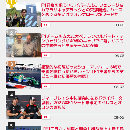
F1昇格を狙うドライバーたち。フェラーリ＆
カマラがキャデラックとの交渉開始。ハース
をめぐる争いはフォルナローリがリードか
08-08
F1
F1チームを支えた大ベテランのルパート・マ
ンウォリングが49年のキャリアに幕。かつて
は中嶋悟らとも同チームに在籍
08-08
F1
衝撃的な初陣だったシューマッハー。6戦で
美酒を味わったハミルトン【F1王者たちのデ
ビュー戦と初優勝の物語】
08-07
F1
サマーブレイク中に活発になるドライバー交
渉戦。2027年F1シート未確定のペレスとオ
コンの選択肢
08-06
F1
【F1コラム：利権と闘争】利益至上主義の成