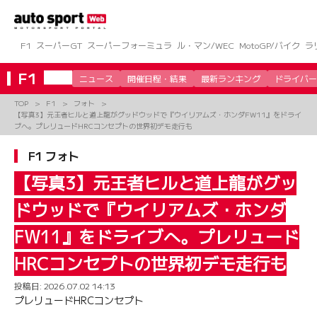
コ
ン
テ
ン
F1
スーパーGT
スーパーフォーミュラ
ル・マン/WEC
MotoGP/バイク
ラ
ツ
へ
F1
ニュース
開催日程・結果
最新ランキング
ドライバー
ス
キ
TOP
F1
フォト
ッ
【写真3】元王者ヒルと道上龍がグッドウッドで『ウイリアムズ・ホンダFW11』をドライ
プ
ブへ。プレリュードHRCコンセプトの世界初デモ走行も
F1 フォト
【写真3】元王者ヒルと道上龍がグッ
ドウッドで『ウイリアムズ・ホンダ
FW11』をドライブへ。プレリュード
HRCコンセプトの世界初デモ走行も
投稿日:
2026.07.02 14:13
プレリュードHRCコンセプト