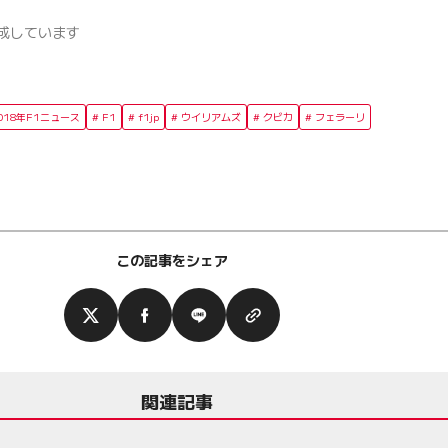
成しています
018年F1ニュース
F1
f1jp
ウイリアムズ
クビカ
フェラーリ
この記事をシェア
関連記事