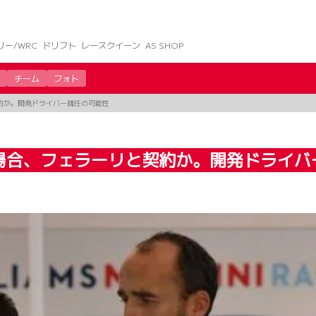
リー/WRC
ドリフト
レースクイーン
AS SHOP
チーム
フォト
約か。開発ドライバー就任の可能性
場合、フェラーリと契約か。開発ドライバ