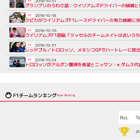
2018-10-31
F1
グランプリのうわさ話：ウイリアムズドライバーの候補と
2018-10-18
F1
クビカがウイリアムズF1レースドライバーの有力候補に
2018-10-16
F1
ウイリアムズF1首脳「ラッセルのチームメイトは近いう
2018-10-31
F1
レッドブル／トロロッソ、メキシコGPでハートレーに放
2018-10-24
F1
トロロッソがアルボン獲得を希望とニッサン・e.ダムス
F1チームランキング
Team Ranking
Pos.
T
メ