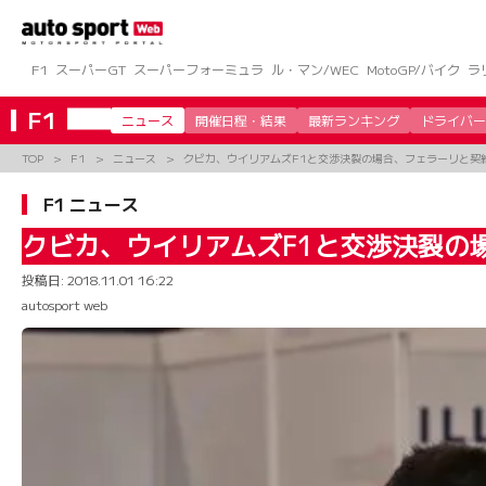
コ
ン
テ
ン
F1
スーパーGT
スーパーフォーミュラ
ル・マン/WEC
MotoGP/バイク
ラ
ツ
へ
F1
ニュース
開催日程・結果
最新ランキング
ドライバー
ス
キ
TOP
F1
ニュース
クビカ、ウイリアムズF1と交渉決裂の場合、フェラーリと契
ッ
プ
F1 ニュース
クビカ、ウイリアムズF1と交渉決裂の
投稿日:
2018.11.01 16:22
autosport web