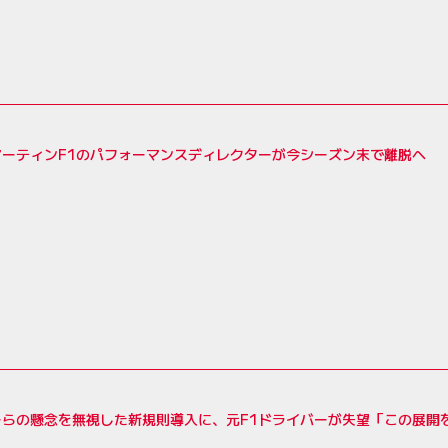
マーティンF1のパフォーマンスディレクターが今シーズン末で離脱へ
ーらの懸念を無視した新規則導入に、元F1ドライバーが失望「この展開