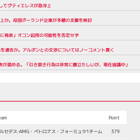
してグティエレスが急浮上
浮上か。母国ポーランド企業が多額の支援を検討
ちに発表」オコン起用の可能性を否定せず
出を通告か。アルボンとの交渉についてはノーコメント貫く
代表が認める。「引き抜き行為は非常に腹立たしいが、現在協議中」
eam
Point
ルセデス-AMG・ペトロナス・フォーミュラ1チーム
379