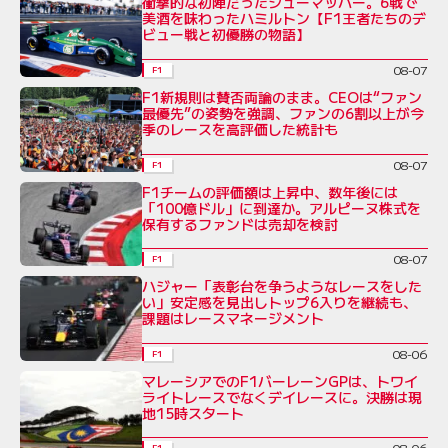
衝撃的な初陣だったシューマッハー。6戦で
美酒を味わったハミルトン【F1王者たちのデ
ビュー戦と初優勝の物語】
08-07
F1
F1新規則は賛否両論のまま。CEOは“ファン
最優先”の姿勢を強調、ファンの6割以上が今
季のレースを高評価した統計も
08-07
F1
F1チームの評価額は上昇中、数年後には
「100億ドル」に到達か。アルピーヌ株式を
保有するファンドは売却を検討
08-07
F1
ハジャー「表彰台を争うようなレースをした
い」安定感を見出しトップ6入りを継続も、
課題はレースマネージメント
08-06
F1
マレーシアでのF1バーレーンGPは、トワイ
ライトレースでなくデイレースに。決勝は現
地15時スタート
08-06
F1