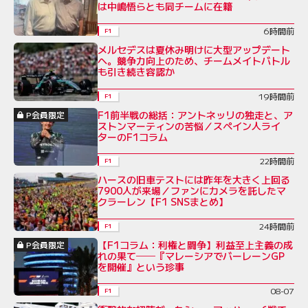
は中嶋悟らとも同チームに在籍
6時間前
F1
メルセデスは夏休み明けに大型アップデート
へ。競争力向上のため、チームメイトバトル
も引き続き容認か
19時間前
F1
F1前半戦の総括：アントネッリの独走と、ア
P会員限定
ストンマーティンの苦悩／スペイン人ライ
ターのF1コラム
22時間前
F1
ハースの旧車テストには昨年を大きく上回る
7900人が来場／ファンにカメラを託したマ
クラーレン【F1 SNSまとめ】
24時間前
F1
【F1コラム：利権と闘争】利益至上主義の成
P会員限定
れの果て──『マレーシアでバーレーンGP
を開催』という珍事
08-07
F1