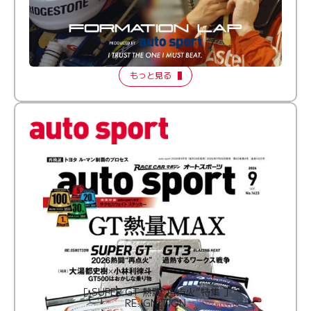
倒す相手を、信じてる。小林利徠斗 × 野村勇斗
【FORMATION LAP Produced by auto sport】
2026 Episode 2
もっと見る
［ SUPER GT 熱闘“再点火”特集 ］
RE:IGNITION