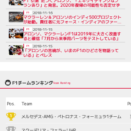
F1“引退”近づくアロンソ、「エキサイティングなプ
ランあり」と発言。2020年復帰の可能性も否定せず
2018-11-16
F1
マクラーレン＆アロンソのインディ500プロジェクト
が始動。責任者に元フォース・インディアのファーン
リーが就任
2018-11-15
F1
アロンソ、マクラーレンF1は2019年に大きく改善す
ると確信「7月から来季用パーツをテストしている」
2018-11-15
F1
「アロンソの苦境が、いまのF1のひどさを物語って
いる」とペレス
F1チームランキング
Team Ranking
Pos.
Team
P
メルセデス-AMG・ペトロナス・フォーミュラ1チーム
スクーデリア・フェラーリHP