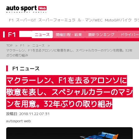
コ
ン
テ
ン
F1
スーパーGT
スーパーフォーミュラ
ル・マン/WEC
MotoGP/バイク
ラ
ツ
へ
F1
ニュース
開催日程・結果
最新ランキング
ドライバー
ス
キ
TOP
F1
ニュース
ッ
マクラーレン、F1を去るアロンソに敬意を表し、スペシャルカラーのマシンを用意。32年
プ
ぶりの取り組み
F1 ニュース
マクラーレン、F1を去るアロンソに
敬意を表し、スペシャルカラーのマシ
ンを用意。32年ぶりの取り組み
投稿日:
2018.11.22 07:31
autosport web