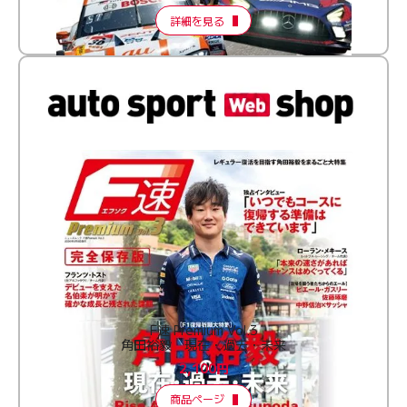
詳細を見る
F速 Premium Vol.3
角田裕毅 現在・過去・未来
2,100円
商品ページ