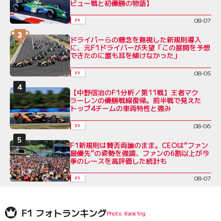
ビュー戦と初優勝の物語】
08-07
F1
ドライバーらの懸念を無視した新規則導入
に、元F1ドライバーが失望「この展開を予想
できたのに誰も耳を傾けなかった」
08-05
F1
【中野信治のF1分析／第11戦】王者マク
ラーレンの優勝戦線復帰。前半戦で見えた
トップ4チームの車両特性と強み
08-06
F1
F1新規則は賛否両論のまま。CEOは“ファン
最優先”の姿勢を強調、ファンの6割以上が今
季のレースを高評価した統計も
08-07
F1
F1 フォトランキング