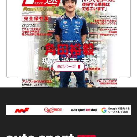
F速 Premium Vol.3
角田裕毅 現在・過去・未来
2,100円
商品ページ