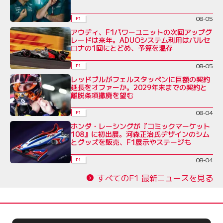
08-05
F1
アウディ、F1パワーユニットの次回アップグ
レードは来年。ADUOシステム利用はバルセ
ロナの1回にとどめ、予算を温存
08-05
F1
レッドブルがフェルスタッペンに巨額の契約
延長をオファーか。2029年末までの契約と
離脱条項撤廃を望む
08-04
F1
ホンダ・レーシングが『コミックマーケット
108』に初出展。河森正治氏デザインのシム
とグッズを販売、F1展示やステージも
08-04
F1
すべてのF1 最新ニュースを見る