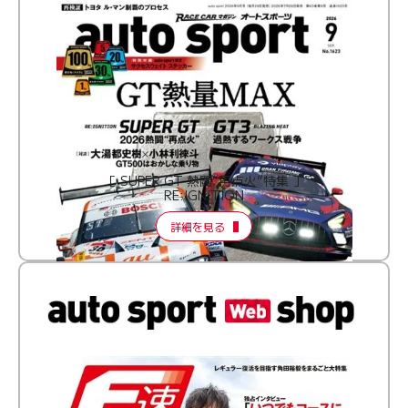
［ SUPER GT 熱闘“再点火”特集 ］
RE:IGNITION
詳細を見る