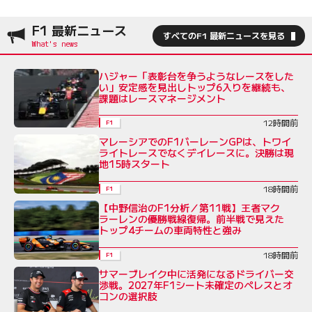
F1 最新ニュース
すべてのF1 最新ニュースを見る
ハジャー「表彰台を争うようなレースをした
い」安定感を見出しトップ6入りを継続も、
課題はレースマネージメント
12時間前
F1
マレーシアでのF1バーレーンGPは、トワイ
ライトレースでなくデイレースに。決勝は現
地15時スタート
18時間前
F1
【中野信治のF1分析／第11戦】王者マク
ラーレンの優勝戦線復帰。前半戦で見えた
トップ4チームの車両特性と強み
18時間前
F1
サマーブレイク中に活発になるドライバー交
渉戦。2027年F1シート未確定のペレスとオ
コンの選択肢