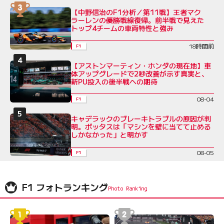
【中野信治のF1分析／第11戦】王者マク
ラーレンの優勝戦線復帰。前半戦で見えた
トップ4チームの車両特性と強み
18時間前
F1
【アストンマーティン・ホンダの現在地】車
体アップグレードで2秒改善が示す真実と、
新PU投入の後半戦への期待
08-04
F1
キャデラックのブレーキトラブルの原因が判
明。ボッタスは「マシンを壁に当てて止める
しかなかった」と明かす
08-05
F1
F1 フォトランキング