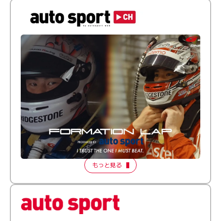
倒す相手を、信じてる。小林利徠斗 × 野村勇斗
【FORMATION LAP Produced by auto sport】
2026 Episode 2
もっと見る