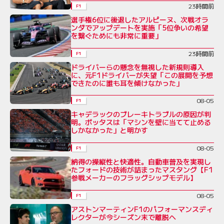
23時間前
F1
選手権6位に後退したアルピーヌ、次戦オラ
ンダでアップデートを実施「5位争いの希望
を繋ぐためにも非常に重要」
23時間前
F1
ドライバーらの懸念を無視した新規則導入
に、元F1ドライバーが失望「この展開を予想
できたのに誰も耳を傾けなかった」
08-05
F1
キャデラックのブレーキトラブルの原因が判
明。ボッタスは「マシンを壁に当てて止める
しかなかった」と明かす
08-05
F1
納得の操縦性と快適性。自動車普及を実現し
たフォードの技術が詰まったマスタング【F1
参戦メーカーのフラッグシップモデル】
08-05
F1
アストンマーティンF1のパフォーマンスディ
レクターが今シーズン末で離脱へ