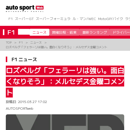
コ
ン
テ
ン
F1
スーパーGT
スーパーフォーミュラ
ル・マン/WEC
MotoGP/バイク
ラ
ツ
へ
F1
ニュース
開催日程・結果
最新ランキング
ドライバー
ス
キ
TOP
F1
ニュース
ッ
ロズベルグ「フェラーリは強い。面白くなりそう」：メルセデス金曜コメント
プ
F1 ニュース
ロズベルグ「フェラーリは強い。面白
くなりそう」：メルセデス金曜コメン
ト
投稿日:
2015.03.27 17:02
AUTOSPORTweb