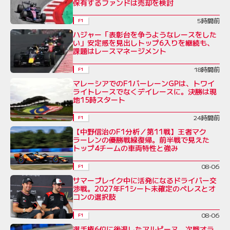
保有するファンドは売却を検討
5時間前
F1
ハジャー「表彰台を争うようなレースをした
い」安定感を見出しトップ6入りを継続も、
課題はレースマネージメント
18時間前
F1
マレーシアでのF1バーレーンGPは、トワイ
ライトレースでなくデイレースに。決勝は現
地15時スタート
24時間前
F1
【中野信治のF1分析／第11戦】王者マク
ラーレンの優勝戦線復帰。前半戦で見えた
トップ4チームの車両特性と強み
08-06
F1
サマーブレイク中に活発になるドライバー交
渉戦。2027年F1シート未確定のペレスとオ
コンの選択肢
08-06
F1
選手権6位に後退したアルピーヌ、次戦オラ