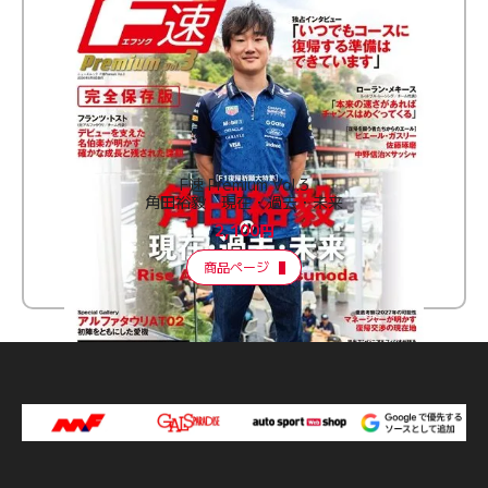
F速 Premium Vol.3
角田裕毅 現在・過去・未来
2,100円
商品ページ