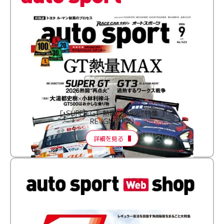
［ SUPER GT 熱闘“再点火”特集 ］
RE:IGNITION
詳細を見る