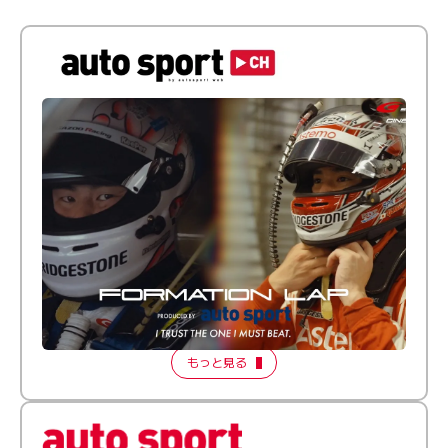
倒す相手を、信じてる。小林利徠斗 × 野村勇斗
【FORMATION LAP Produced by auto sport】
2026 Episode 2
もっと見る