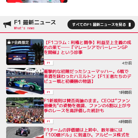
F1 最新ニュース
すべてのF1 最新ニュースを見る
【F1コラム：利権と闘争】利益至上主義の成
P会員限定
れの果て──『マレーシアでバーレーンGP
を開催』という珍事
4分前
F1
衝撃的な初陣だったシューマッハー。6戦で
美酒を味わったハミルトン【F1王者たちのデ
ビュー戦と初優勝の物語】
1時間前
F1
F1新規則は賛否両論のまま。CEOは“ファン
最優先”の姿勢を強調、ファンの6割以上が今
季のレースを高評価した統計も
4時間前
F1
F1チームの評価額は上昇中、数年後には
「100億ドル」に到達か。アルピーヌ株式を