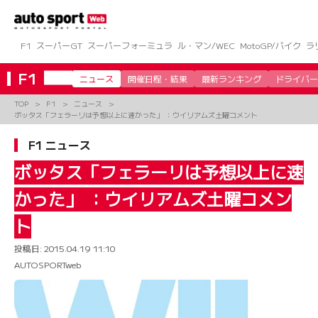
コ
ン
テ
ン
F1
スーパーGT
スーパーフォーミュラ
ル・マン/WEC
MotoGP/バイク
ラ
ツ
へ
F1
ニュース
開催日程・結果
最新ランキング
ドライバー
ス
キ
TOP
F1
ニュース
ッ
ボッタス「フェラーリは予想以上に速かった」 ：ウイリアムズ土曜コメント
プ
F1 ニュース
ボッタス「フェラーリは予想以上に速
かった」 ：ウイリアムズ土曜コメン
ト
投稿日:
2015.04.19 11:10
AUTOSPORTweb