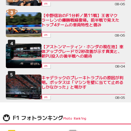
08-06
F1
【中野信治のF1分析／第11戦】王者マク
ラーレンの優勝戦線復帰。前半戦で見えた
トップ4チームの車両特性と強み
08-06
F1
【アストンマーティン・ホンダの現在地】車
体アップグレードで2秒改善が示す真実と、
新PU投入の後半戦への期待
08-04
F1
キャデラックのブレーキトラブルの原因が判
明。ボッタスは「マシンを壁に当てて止める
しかなかった」と明かす
08-05
F1
F1 フォトランキング