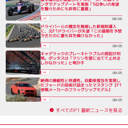
ンダでアップデートを実施「5位争いの希望
を繋ぐためにも非常に重要」
08-06
F1
ドライバーらの懸念を無視した新規則導入
に、元F1ドライバーが失望「この展開を予想
できたのに誰も耳を傾けなかった」
08-05
F1
キャデラックのブレーキトラブルの原因が判
明。ボッタスは「マシンを壁に当てて止める
しかなかった」と明かす
08-05
F1
納得の操縦性と快適性。自動車普及を実現し
たフォードの技術が詰まったマスタング【F1
参戦メーカーのフラッグシップモデル】
08-05
F1
すべてのF1 最新ニュースを見る