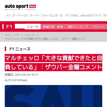
コ
ン
テ
ン
F1
スーパーGT
スーパーフォーミュラ
ル・マン/WEC
MotoGP/バイク
ラ
ツ
へ
F1
ニュース
開催日程・結果
最新ランキング
ドライバー
ス
キ
TOP
F1
ニュース
ッ
マルチェッロ「大きな貢献できたと自負している」：ザウバー金曜コメント
プ
F1 ニュース
マルチェッロ「大きな貢献できたと自
負している」：ザウバー金曜コメント
投稿日:
2015.05.09 10:11
AUTOSPORTweb