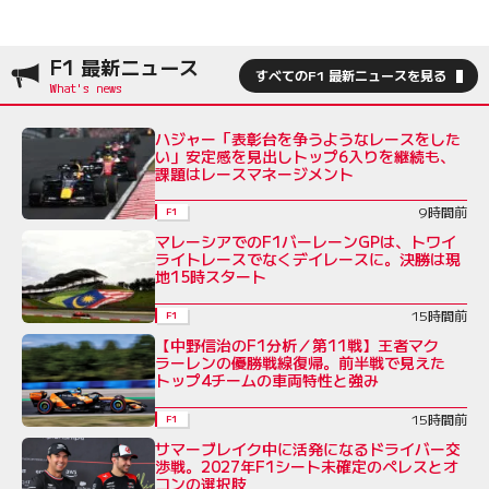
F1 最新ニュース
すべてのF1 最新ニュースを見る
ハジャー「表彰台を争うようなレースをした
い」安定感を見出しトップ6入りを継続も、
課題はレースマネージメント
9時間前
F1
マレーシアでのF1バーレーンGPは、トワイ
ライトレースでなくデイレースに。決勝は現
地15時スタート
15時間前
F1
【中野信治のF1分析／第11戦】王者マク
ラーレンの優勝戦線復帰。前半戦で見えた
トップ4チームの車両特性と強み
15時間前
F1
サマーブレイク中に活発になるドライバー交
渉戦。2027年F1シート未確定のペレスとオ
コンの選択肢