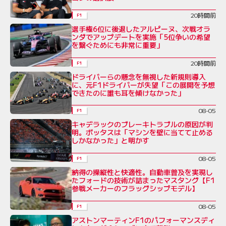
20時間前
F1
選手権6位に後退したアルピーヌ、次戦オラ
ンダでアップデートを実施「5位争いの希望
を繋ぐためにも非常に重要」
20時間前
F1
ドライバーらの懸念を無視した新規則導入
に、元F1ドライバーが失望「この展開を予想
できたのに誰も耳を傾けなかった」
08-05
F1
キャデラックのブレーキトラブルの原因が判
明。ボッタスは「マシンを壁に当てて止める
しかなかった」と明かす
08-05
F1
納得の操縦性と快適性。自動車普及を実現し
たフォードの技術が詰まったマスタング【F1
参戦メーカーのフラッグシップモデル】
08-05
F1
アストンマーティンF1のパフォーマンスディ