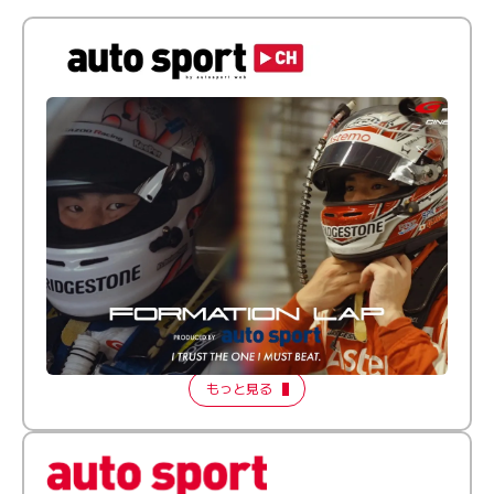
倒す相手を、信じてる。小林利徠斗 × 野村勇斗
【FORMATION LAP Produced by auto sport】
2026 Episode 2
もっと見る