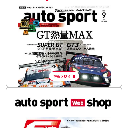
［ SUPER GT 熱闘“再点火”特集 ］
RE:IGNITION
詳細を見る