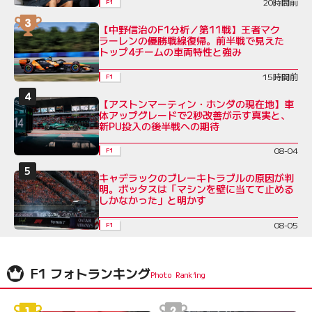
20時間前
F1
【中野信治のF1分析／第11戦】王者マク
ラーレンの優勝戦線復帰。前半戦で見えた
トップ4チームの車両特性と強み
15時間前
F1
【アストンマーティン・ホンダの現在地】車
体アップグレードで2秒改善が示す真実と、
新PU投入の後半戦への期待
08-04
F1
キャデラックのブレーキトラブルの原因が判
明。ボッタスは「マシンを壁に当てて止める
しかなかった」と明かす
08-05
F1
F1 フォトランキング