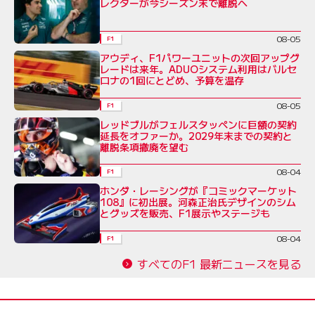
レクターが今シーズン末で離脱へ
08-05
F1
アウディ、F1パワーユニットの次回アップグ
レードは来年。ADUOシステム利用はバルセ
ロナの1回にとどめ、予算を温存
08-05
F1
レッドブルがフェルスタッペンに巨額の契約
延長をオファーか。2029年末までの契約と
離脱条項撤廃を望む
08-04
F1
ホンダ・レーシングが『コミックマーケット
108』に初出展。河森正治氏デザインのシム
とグッズを販売、F1展示やステージも
08-04
F1
すべてのF1 最新ニュースを見る