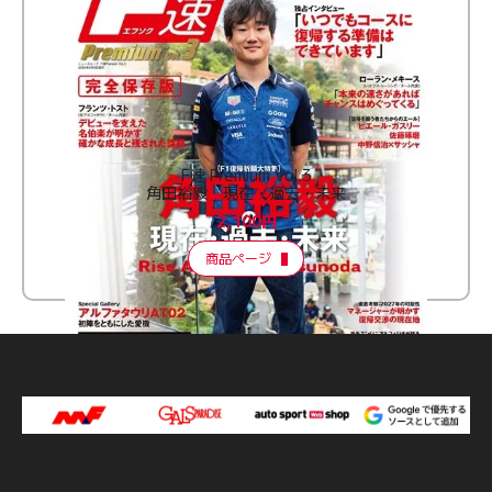
F速 Premium Vol.3
角田裕毅 現在・過去・未来
2,100円
商品ページ