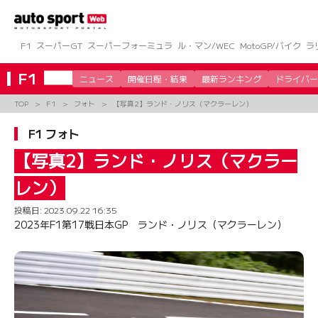
コ
ン
テ
ン
F1
スーパーGT
スーパーフォーミュラ
ル・マン/WEC
MotoGP/バイク
ラ
ツ
へ
F1
ニュース
開催日程・結果
最新ランキング
ドライバー
ス
キ
TOP
F1
フォト
【写真2】ランド・ノリス（マクラーレン）
ッ
プ
F1 フォト
【写真2】ランド・ノリス（マクラー
レン）
投稿日:
2023.09.22 16:35
2023年F1第17戦日本GP ランド・ノリス（マクラーレン）