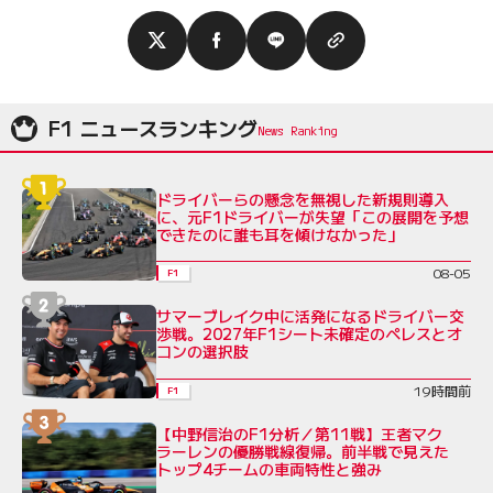
F1 ニュースランキング
ドライバーらの懸念を無視した新規則導入
に、元F1ドライバーが失望「この展開を予想
できたのに誰も耳を傾けなかった」
08-05
F1
サマーブレイク中に活発になるドライバー交
渉戦。2027年F1シート未確定のペレスとオ
コンの選択肢
19時間前
F1
【中野信治のF1分析／第11戦】王者マク
ラーレンの優勝戦線復帰。前半戦で見えた
トップ4チームの車両特性と強み