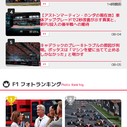
14時間前
F1
【アストンマーティン・ホンダの現在地】車
体アップグレードで2秒改善が示す真実と、
新PU投入の後半戦への期待
08-04
F1
キャデラックのブレーキトラブルの原因が判
明。ボッタスは「マシンを壁に当てて止める
しかなかった」と明かす
08-05
F1
F1 フォトランキング