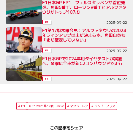
F1日本GP FP1：フェルスタッペンが首位発
進。角田5番手、ローソン9番手とアルファタ
ウリがトップ10入り
2023-09-22
F1
F1第17戦木曜会見：アルファタウリの2024
年ラインアップは未だ決まらず。角田自身も
「まだ確定していない」
2023-09-22
F1
F1日本GPで2024年用タイヤテストが実施
へ。金曜に全車が新C2コンパウンドで走行
2023-09-22
F1
F1
F12023第17戦日本GP
マクラーレン
ランド・ノリス
この記事をシェア