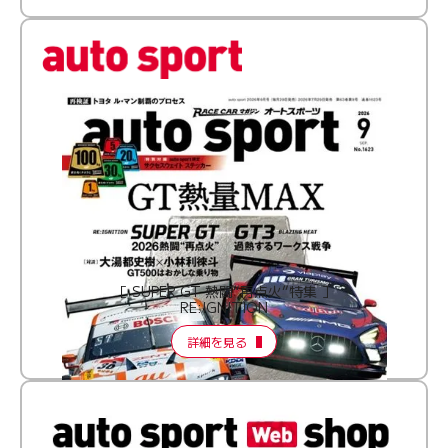
［ SUPER GT 熱闘“再点火”特集 ］
RE:IGNITION
詳細を見る