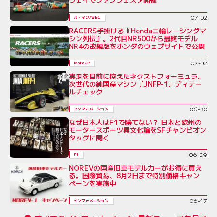
ウェイでファンフェスタ開催
07-02
ル・マン/WEC
RACERS手掛ける『Honda二輪レーシングマ
シン列伝』。2代目NR500から最終モデル
NR4の改編版をホンダのウェブサイトで公開
07-02
MotoGP
実走を目前に控えたネクストフォーミュラ。
次世代の純国産マシン『JNFP-1』ディテー
ルチェック
06-30
インフォメーション
なぜ日本人はF1で勝てない？ 日本と欧州の
モータースポーツ異文化論をSFチャンピオン
タッグに聞く
06-29
F1
NOREVの国産旧車モデルカーがお得に買え
る。国際貿易、8月2日まで特別価格キャン
ペーンを実施中
06-17
インフォメーション