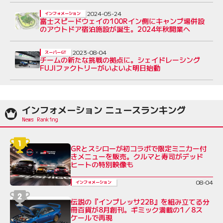
2024-05-24
インフォメーション
富士スピードウェイの100Rイン側にキャンプ場併設
のアウトドア宿泊施設が誕生。2024年秋開業へ
2023-08-04
スーパーGT
チームの新たな挑戦の拠点に。シェイドレーシング
FUJIファクトリーがいよいよ明日始動
インフォメーション ニュースランキング
GRとスシローが初コラボで限定ミニカー付
きメニューを販売。クルマと寿司がデッド
ヒートの特別映像も
08-04
インフォメーション
伝説の『インプレッサ22B』を組み立てる分
冊百貨が8月創刊。ギミック満載の1／8ス
ケールで再現