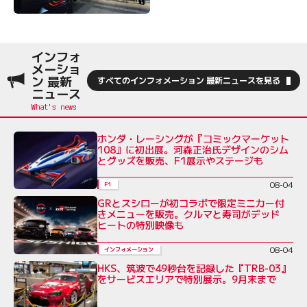
インフォ
メーショ
ン 最新
すべてのインフォメーション 最新ニュースを見る
ニュース
ホンダ・レーシングが『コミックマーケット
108』に初出展。河森正治氏デザインのシム
とグッズを販売、F1展示やステージも
08-04
F1
GRとスシローが初コラボで限定ミニカー付
きメニューを販売。クルマと寿司がデッド
ヒートの特別映像も
08-04
インフォメーション
HKS、筑波で49秒台を記録した『TRB-03』
をサービスエリアで特別展示。9月末まで