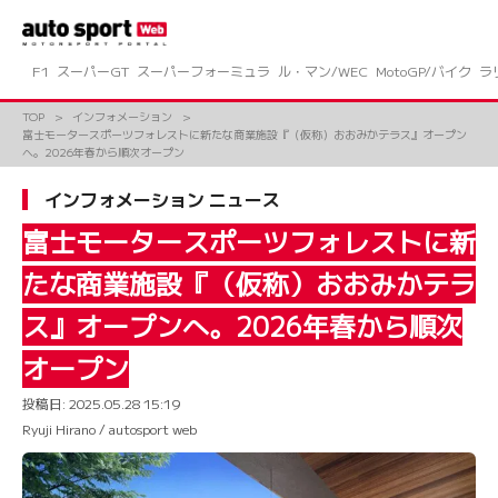
コ
ン
テ
ン
F1
スーパーGT
スーパーフォーミュラ
ル・マン/WEC
MotoGP/バイク
ラ
ツ
へ
TOP
インフォメーション
ス
富士モータースポーツフォレストに新たな商業施設『（仮称）おおみかテラス』オープン
キ
へ。2026年春から順次オープン
ッ
プ
インフォメーション ニュース
富士モータースポーツフォレストに新
たな商業施設『（仮称）おおみかテラ
ス』オープンへ。2026年春から順次
オープン
投稿日:
2025.05.28 15:19
Ryuji Hirano / autosport web