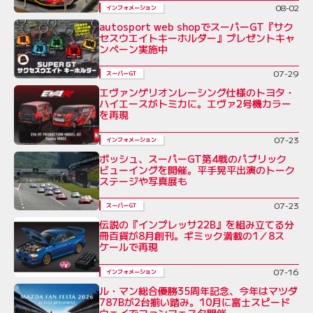
08-02
インフォメーション
autosport web shopでスーパーGT『サク
セスウエイトキーホルダー』プレゼントキャ
ンペーン実施中
07-29
スーパーGT
エヴァンゲリオンレーシング仕様のトヨタ・
ハイエースがトミカに。エヴァ2号機カラー
を再現
07-23
インフォメーション
ボッシュ、スーパーGT第4戦のパブリック
ビューイングを開催。平手晃平出演のトーク
ステージや写真展も
07-23
スーパーGT
伝説の『インプレッサ22B』を組み立てる分
冊百貨が8月創刊。ギミック満載の1／8ス
ケールで再現
07-16
インフォメーション
ル・マン総合優勝35周年記念、今年はマツダ
787Bが2台揃い踏み。10月に富士スピード