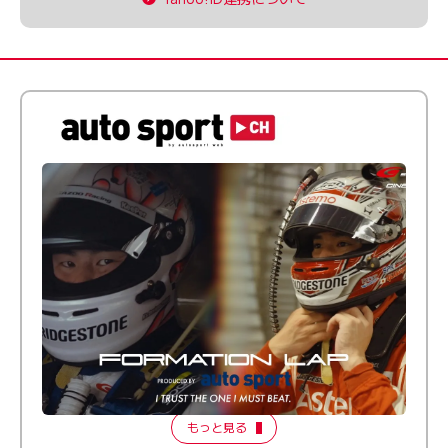
倒す相手を、信じてる。小林利徠斗 × 野村勇斗
【FORMATION LAP Produced by auto sport】
2026 Episode 2
もっと見る