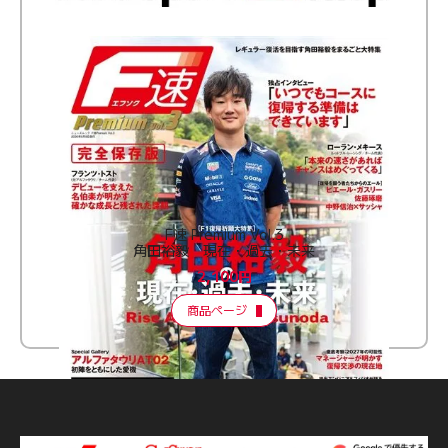
F速 Premium Vol.3
角田裕毅 現在・過去・未来
2,100円
商品ページ