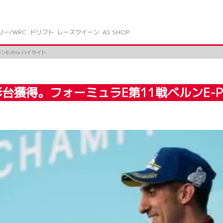
リー/WRC
ドリフト
レースクイーン
AS SHOP
-Prix ハイライト
獲得。フォーミュラE第11戦ベルンE-Pr