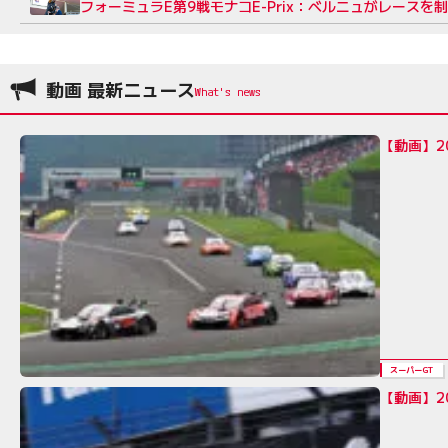
フォーミュラE第9戦モナコE-Prix：ベルニュがレース
動画 最新ニュース
【動画】2
スーパーGT
【動画】2