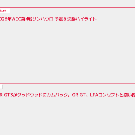
ミュラ
026年WEC第4戦サンパウロ 予選＆決勝ハイライト
R GT3がグッドウッドにカムバック。GR GT、LFAコンセプトと揃い