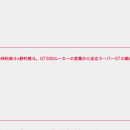
林利徠斗×野村勇斗。GT500ルーキーの言葉から迫るスーパーGTの戦