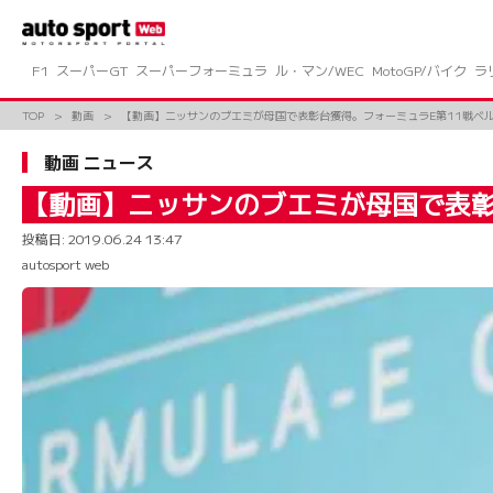
コ
ン
テ
ン
F1
スーパーGT
スーパーフォーミュラ
ル・マン/WEC
MotoGP/バイク
ラ
ツ
へ
TOP
動画
【動画】ニッサンのブエミが母国で表彰台獲得。フォーミュラE第11戦ベルンE
ス
キ
動画 ニュース
ッ
プ
【動画】ニッサンのブエミが母国で表彰台
投稿日:
2019.06.24 13:47
autosport web